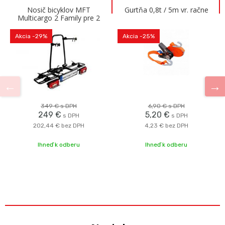
Nosič bicyklov MFT
Gurtňa 0,8t / 5m vr. račne
Multicargo 2 Family pre 2
bicykle na ťažné zariadenie
Akcia
-29%
Akcia
-25%
349 €
s DPH
6,90 €
s DPH
249 €
5,20 €
s DPH
s DPH
202,44 €
bez DPH
4,23 €
bez DPH
Ihneď k odberu
Ihneď k odberu