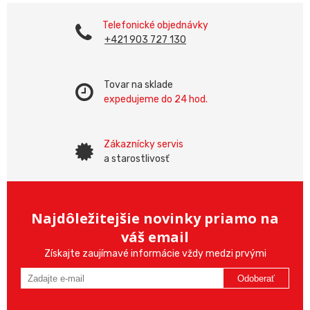
Telefonické objednávky
+421 903 727 130
Tovar na sklade
expedujeme do 24 hod.
Zákaznícky servis
a starostlivosť
Najdôležitejšie novinky priamo na
váš email
Získajte zaujímavé informácie vždy medzi prvými
Odoberať