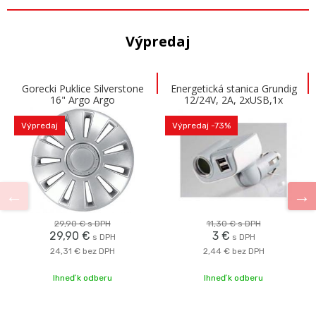
Výpredaj
Gorecki Puklice Silverstone
Energetická stanica Grundig
16" Argo Argo
12/24V, 2A, 2xUSB,1x
zásuvka ALL RIDE
Výpredaj
Výpredaj
-73%
29,90 €
s DPH
11,30 €
s DPH
29,90 €
3 €
s DPH
s DPH
24,31 €
bez DPH
2,44 €
bez DPH
Ihneď k odberu
Ihneď k odberu