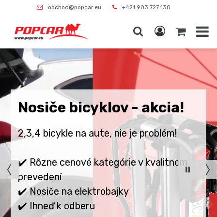
obchod@popcar.eu
+421 903 727 130
Nosiče bicyklov - akcia!
2,3,4 bicykle na aute, nie je problém!
✔️ Rôzne cenové kategórie v kvalitnom
prevedení
✔️ Nosiče na elektrobajky
✔️ Ihneď k odberu