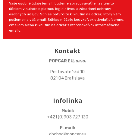
Vaše osobné údaje (email) budeme spracovávať len za týmto
účelom v súlade s platnou legislatívou a zásadami ochrany
osobných údajov. Súhlas potvrdíte kliknutím na odkaz, ktorý vám
pošleme na váš email. Súhlas môžete kedykoľvek odvolať písomne,
emailom alebo kliknutím na odkaz z ktoréhokoľvek informačného
emailu.
Kontakt
POPCAR EU, s.r.o.
Pestovateľská 10
821 04 Bratislava
Infolinka
Mobil:
+421 (0)903 727 130
E-mail:
obchod@popcar.eu