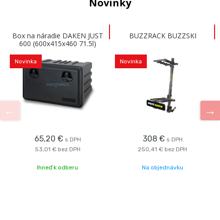
Novinky
Box na náradie DAKEN JUST
BUZZRACK BUZZSKI
600 (600x415x460 71.5l)
Novinka
Novinka
65,20 €
308 €
s DPH
s DPH
53,01 €
bez DPH
250,41 €
bez DPH
Ihneď k odberu
Na objednávku