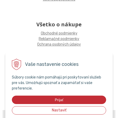
Všetko o nákupe
Obchodné podmienky
Reklamačné podmienky
Ochrana osobných údajov
Sledujte nás
Vaše nastavenie cookies
Súbory cookie nám pomáhajú pri poskytovaní služieb
pre vás. Umožňujú spoznať a zapamätať si vaše
preferencie.
Prijať
Nastaviť
© 2026 POPCAR EU •
NextShop
&
e-shop Pohoda Connector
by
NextCom