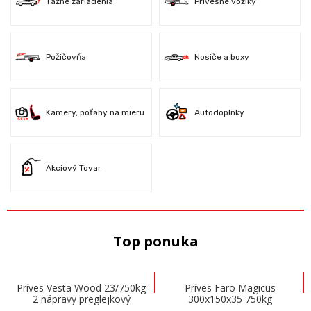
Ťažné zariadenia
Prívesné vozíky
Požičovňa
Nosiče a boxy
Kamery, poťahy na mieru
Autodoplnky
Akciový Tovar
Top ponuka
Príves Vesta Wood 23/750kg
Príves Faro Magicus
2 nápravy preglejkový
300x150x35 750kg