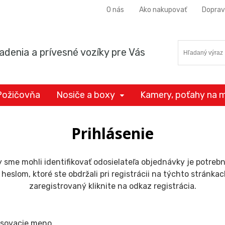
O nás
Ako nakupovať
Doprav
adenia a prívesné vozíky pre Vás
Požičovňa
Nosiče a boxy
Kamery, poťahy na m
Prihlásenie
 sme mohli identifikovať odosielateľa objednávky je potrebné 
eslom, ktoré ste obdržali pri registrácii na týchto stránkac
zaregistrovaný kliknite na odkaz registrácia.
asovacie meno