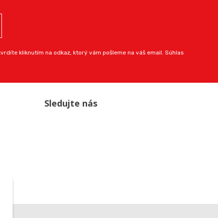
rdíte kliknutím na odkaz, ktorý vám pošleme na váš email. Súhlas
Sledujte nás