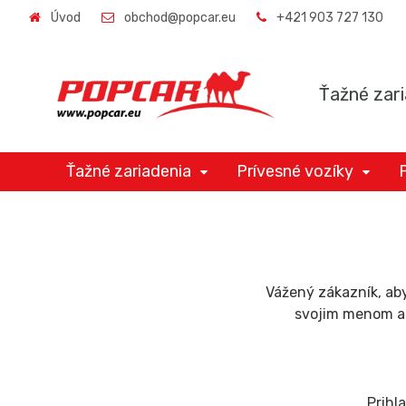
Úvod
obchod@popcar.eu
+421 903 727 130
Ťažné zari
Ťažné zariadenia
Prívesné vozíky
Vážený zákazník, aby
svojim menom a h
Prihl