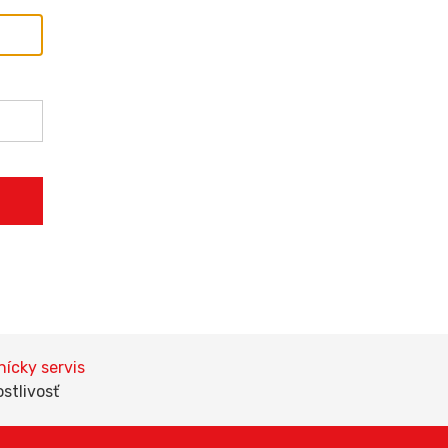
ícky servis
ostlivosť