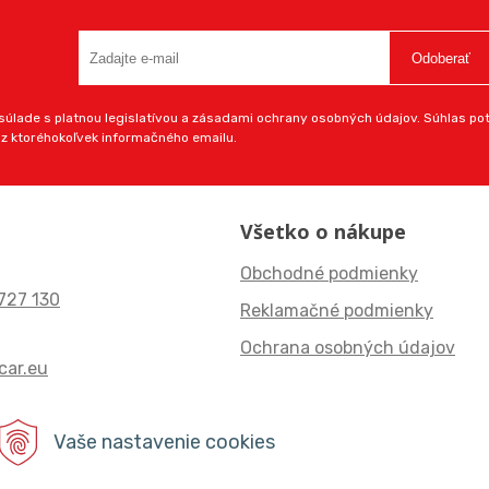
Odoberať
úlade s platnou legislatívou a zásadami ochrany osobných údajov. Súhlas potv
 z ktoréhokoľvek informačného emailu.
Všetko o nákupe
Obchodné podmienky
727 130
Reklamačné podmienky
Ochrana osobných údajov
ar.eu
Vaše nastavenie cookies