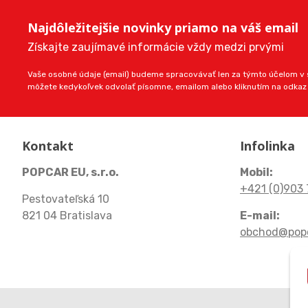
Najdôležitejšie novinky priamo na váš email
Získajte zaujímavé informácie vždy medzi prvými
Vaše osobné údaje (email) budeme spracovávať len za týmto účelom v s
môžete kedykoľvek odvolať písomne, emailom alebo kliknutím na odkaz
Kontakt
Infolinka
POPCAR EU, s.r.o.
Mobil:
+421 (0)903 
Pestovateľská 10
821 04 Bratislava
E-mail:
obchod@popc