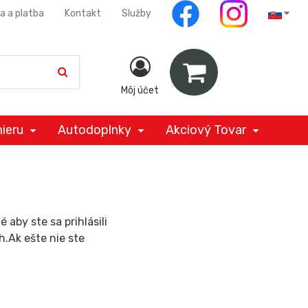
a a platba
Kontakt
Služby
Môj účet
ieru
Autodoplnky
Akciový Tovar
aby ste sa prihlásili
h.Ak ešte nie ste