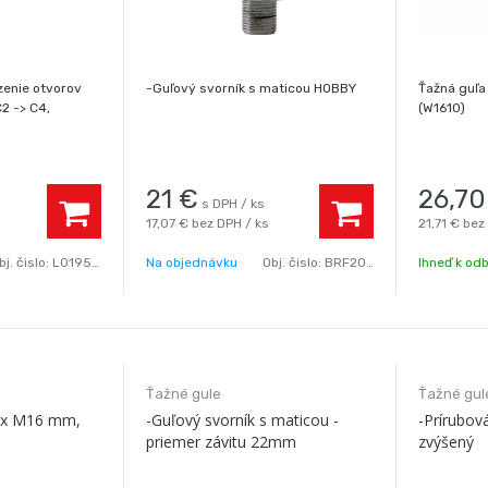
enie otvorov
-Guľový svorník s maticou HOBBY
Ťažná guľa
2 -> C4,
(W1610)
21
€
26,70
s DPH / ks
17,07 €
bez DPH / ks
21,71 €
bez
bj. čislo:
L019554
Na objednávku
Obj. čislo:
BRF2015
Ihneď k od
Ťažné gule
Ťažné gul
2 x M16 mm,
-Guľový svorník s maticou -
-Prírubov
priemer závitu 22mm
zvýšený