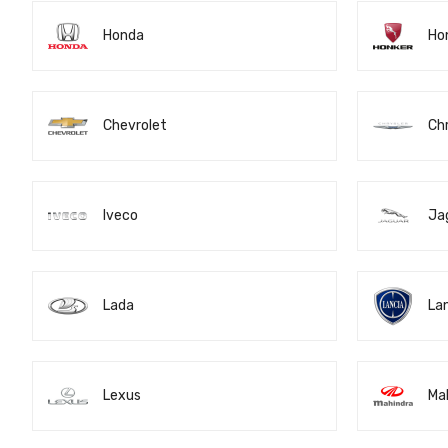
Honda
Ho
Chevrolet
Chr
Iveco
Ja
Lada
La
Lexus
Ma