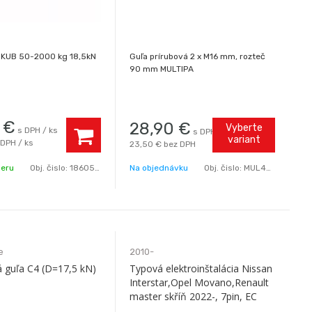
 KUB 50-2000 kg 18,5kN
Guľa prírubová 2 x M16 mm, rozteč
90 mm MULTIPA
€
28,90
€
Vyberte
s DPH / ks
s DPH
variant
 DPH / ks
23,50 €
bez DPH
beru
Obj. čislo:
1860520
Na objednávku
Obj. čislo:
MUL46535
e
2010-
á guľa C4 (D=17,5 kN)
Typová elektroinštalácia Nissan
Interstar,Opel Movano,Renault
master skříň 2022-, 7pin, EC