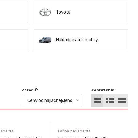
Toyota
Nákladné automobily
Zoradiť:
Zobrazenie:
Ceny od najlacnejšieho
iadenia
Ťažné zariadenia