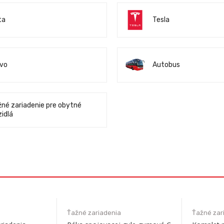
ta
Tesla
lvo
Autobus
žné zariadenie pre obytné
idlá
Ťažné zariadenia
Ťažné zar