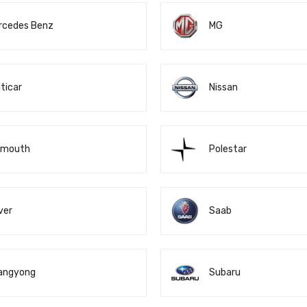
rcedes Benz
MG
ticar
Nissan
ymouth
Polestar
ver
Saab
angyong
Subaru