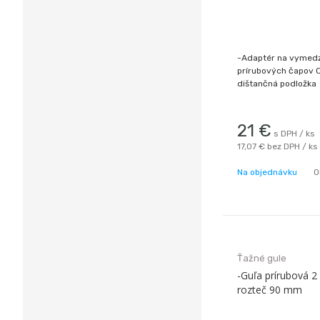
-Adaptér na vymedz
prírubových čapov C
dištančná podložka
21
€
s DPH / ks
17,07 €
bez DPH / ks
Na objednávku
O
Ťažné gule
-Guľa prírubová 
rozteč 90 mm