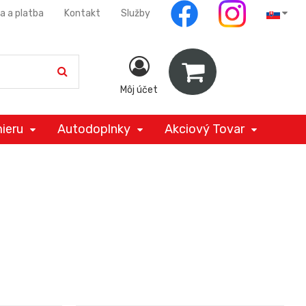
a a platba
Kontakt
Služby
Môj účet
ieru
Autodoplnky
Akciový Tovar