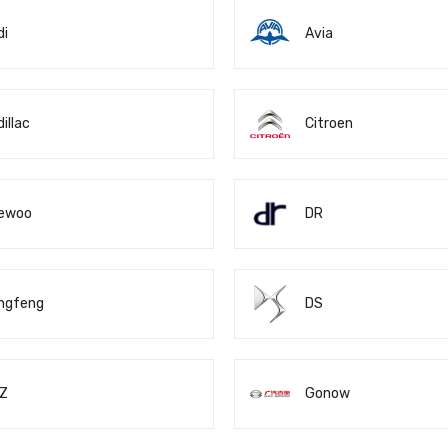
di
Avia
illac
Citroen
ewoo
DR
ngfeng
DS
Z
Gonow