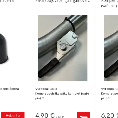
riadenia
Páka spojovacej gule gumová C
Komplet p
(safe pin)
adenia čierna
Výrobca: Galia
Výrobca: G
Komplet poistka páky komplet (safe
Komplet po
pin) C
pin) C
4,90
€
6,20
Vyberte
s DPH