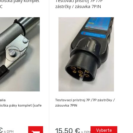
oistka páky komplet
Testovací prístroj 7P /7P
 C
zástrčky / zásuvka 7PIN
alia
Testovací prístroj 7P /7P zástrčky /
istka páky komplet (safe
zásuvka 7PIN
€
15,50
€
Vyberte
s DPH
s DPH / ks