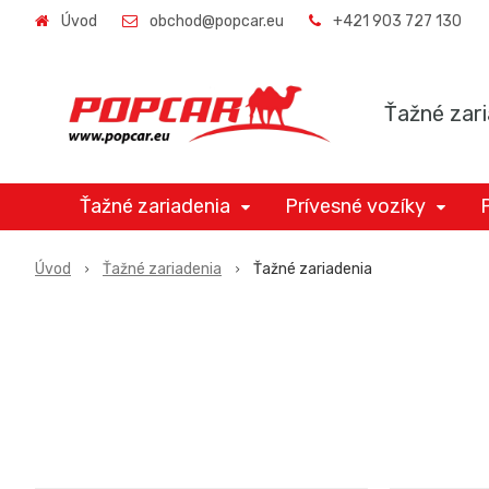
Úvod
obchod@popcar.eu
+421 903 727 130
Ťažné zari
Ťažné zariadenia
Prívesné vozíky
Úvod
Ťažné zariadenia
Ťažné zariadenia