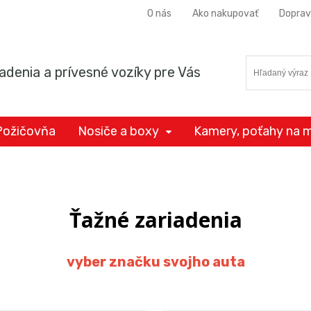
O nás
Ako nakupovať
Doprav
adenia a prívesné vozíky pre Vás
Požičovňa
Nosiče a boxy
Kamery, poťahy na m
Ťažné zariadenia
vyber značku svojho auta