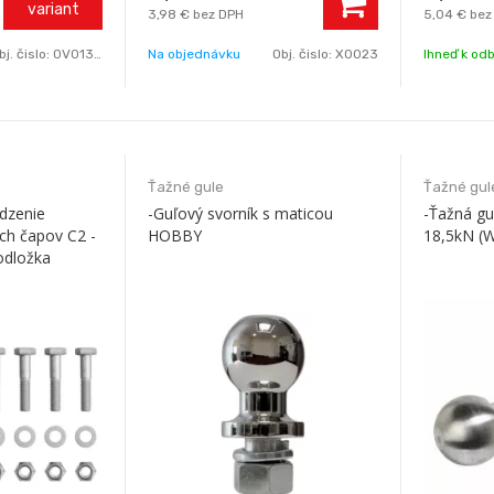
variant
3,98 €
bez DPH
5,04 €
bez
bj. čislo:
0V013004
Na objednávku
Obj. čislo:
X0023
Ihneď k od
Ťažné gule
Ťažné gul
dzenie
-Guľový svorník s maticou
-Ťažná g
ch čapov C2 -
HOBBY
18,5kN (
odložka