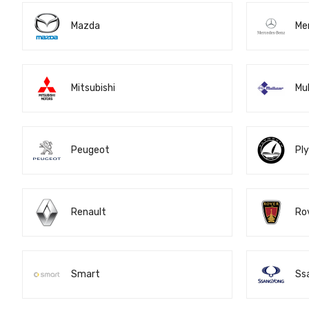
Mazda
Me
Mitsubishi
Mul
Peugeot
Pl
Renault
Ro
Smart
Ss