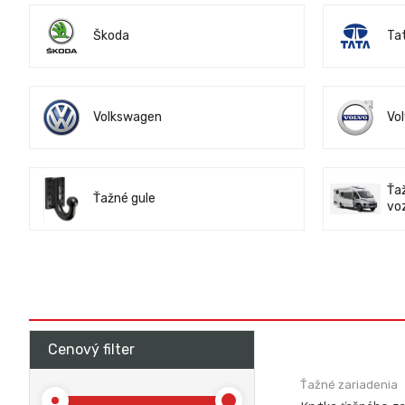
Škoda
Ta
Volkswagen
Vo
Ťa
Ťažné gule
voz
Cenový filter
Ťažné zariadenia