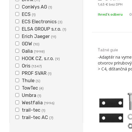
1,63 €
bez DPH
ConWys AG
(1)
ECS
Ihneď k odberu
O
(1)
ECS Electronics
(3)
ELSA GROUP s.r.o.
(1)
Erich Jaeger
(11)
GDW
(10)
Ťažné gule
Galia
(1998)
-Adaptér na vyme
HOOK CZ, s.r.o.
(9)
otvorov prírubový
Oris
(1347)
> C4, dištančná p
PROF SVAR
(1)
Thule
(5)
TowTec
(4)
Umbra
(1)
Westfalia
(1996)
trail-tec
(1)
trail-tec AC
(7)