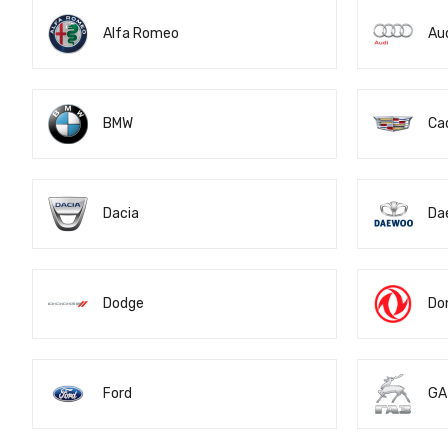
Alfa Romeo
Au
BMW
Cad
Dacia
Da
Dodge
Do
Ford
GA