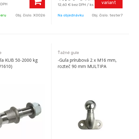
variant
 DPH
12,60 €
bez DPH / ks
beru
Obj. čislo:
X0026
Na objednávku
Obj. čislo:
tester7
e
Ťažné gule
uľa KUB 50-2000 kg
-Guľa prírubová 2 x M16 mm,
W1610)
rozteč 90 mm MULTIPA