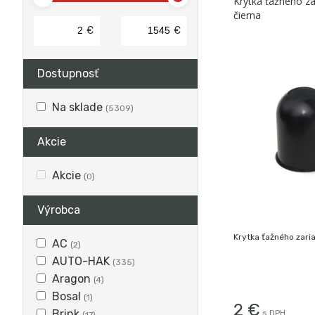
Krytka ťažného za
čierna
€
€
Dostupnosť
Na sklade
(5309)
Akcie
Akcie
(0)
Výrobca
Krytka ťažného zari
AC
(2)
AUTO-HAK
(335)
Aragon
(4)
Bosal
(1)
2
€
Brink
s DPH
(17)