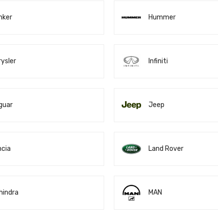
nker
Hummer
ysler
Infiniti
guar
Jeep
ncia
Land Rover
hindra
MAN