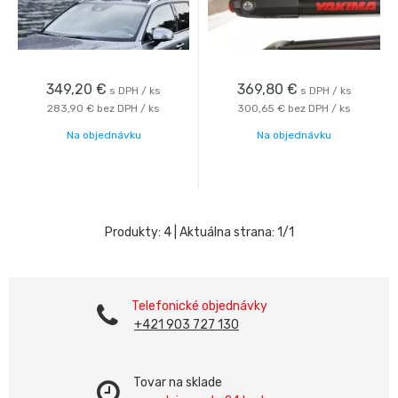
349,20
€
369,80
€
s DPH / ks
s DPH / ks
283,90 €
bez DPH / ks
300,65 €
bez DPH / ks
Na objednávku
Na objednávku
Produkty:
4
| Aktuálna strana:
1
/
1
Telefonické objednávky
+421 903 727 130
Tovar na sklade