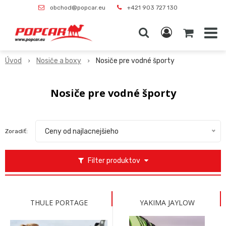
obchod@popcar.eu
+421 903 727 130
Úvod
Nosiče a boxy
Nosiče pre vodné športy
Nosiče pre vodné športy
Ceny od najlacnejšieho
Zoradiť:
Filter produktov
THULE PORTAGE
YAKIMA JAYLOW