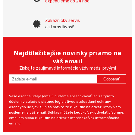
expedujeme do 24 hod.
Zákaznícky servis
a starostlivosť
Najdôležitejšie novinky priamo na
váš email
Získajte zaujímavé informácie vždy medzi prvými
Odoberať
Vaše osobné údaje (email) budeme spracovávať len za týmto
účelom v súlade s platnou legislatívou a zásadami ochrany
osobných údajov. Súhlas potvrdíte kliknutím na odkaz, ktorý vám
pošleme na váš email. Súhlas môžete kedykoľvek odvolať písomne,
emailom alebo kliknutím na odkaz z ktoréhokoľvek informačného
emailu.