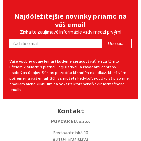
Najdôležitejšie novinky priamo na
váš email
Získajte zaujímavé informácie vždy medzi prvými
Odoberať
Vaše osobné údaje (email) budeme spracovávať len za týmto
účelom v súlade s platnou legislatívou a zásadami ochrany
osobných údajov. Súhlas potvrdíte kliknutím na odkaz, ktorý vám
pošleme na váš email. Súhlas môžete kedykoľvek odvolať písomne,
emailom alebo kliknutím na odkaz z ktoréhokoľvek informačného
emailu.
Kontakt
POPCAR EU, s.r.o.
Pestovateľská 10
821 04 Bratislava