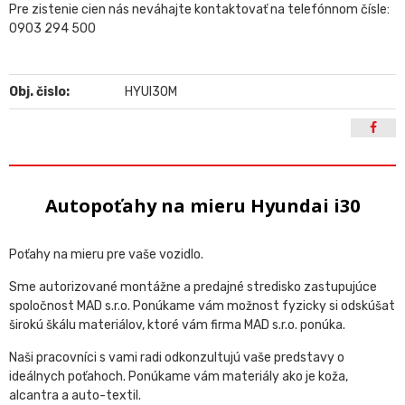
Pre zistenie cien nás neváhajte kontaktovať na telefónnom čísle:
0903 294 500
Obj. čislo:
HYUI30M
Autopoťahy na mieru Hyundai i30
Poťahy na mieru pre vaše vozidlo.
Sme autorizované montážne a predajné stredisko zastupujúce
spoločnost MAD s.r.o. Ponúkame vám možnost fyzicky si odskúšat
širokú škálu materiálov, ktoré vám firma MAD s.r.o. ponúka.
Naši pracovníci s vami radi odkonzultujú vaše predstavy o
ideálnych poťahoch. Ponúkame vám materiály ako je koža,
alcantra a auto-textil.