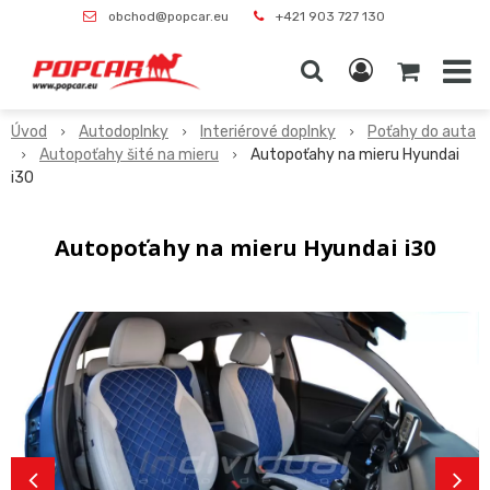
obchod@popcar.eu
+421 903 727 130
Úvod
Autodoplnky
Interiérové doplnky
Poťahy do auta
Autopoťahy šité na mieru
Autopoťahy na mieru Hyundai
i30
Autopoťahy na mieru Hyundai i30