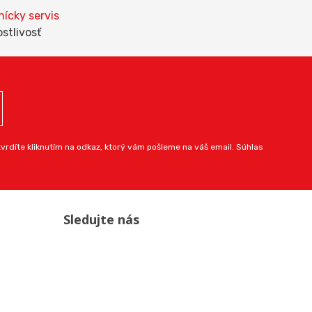
ícky servis
ostlivosť
rdíte kliknutím na odkaz, ktorý vám pošleme na váš email. Súhlas
Sledujte nás