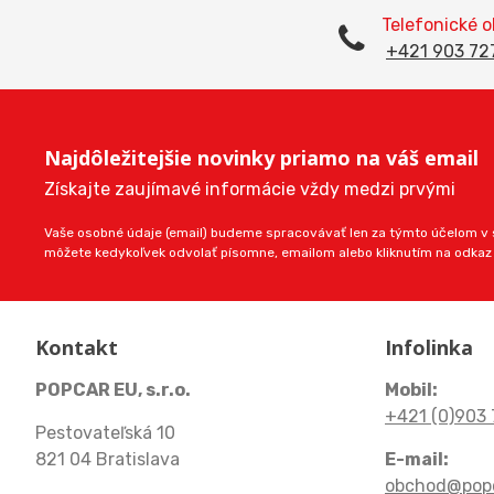
Telefonické 
+421 903 72
Najdôležitejšie novinky priamo na váš email
Získajte zaujímavé informácie vždy medzi prvými
Vaše osobné údaje (email) budeme spracovávať len za týmto účelom v s
môžete kedykoľvek odvolať písomne, emailom alebo kliknutím na odkaz
Kontakt
Infolinka
POPCAR EU, s.r.o.
Mobil:
+421 (0)903 
Pestovateľská 10
821 04 Bratislava
E-mail:
obchod@popc