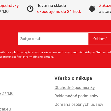
objednávky
Tovar na sklade
Zákazn
7 130
expedujeme do 24 hod.
a star
Odoberať
úlade s platnou legislatívou a zásadami ochrany osobných údajov. Súhlas potv
 z ktoréhokoľvek informačného emailu.
Všetko o nákupe
Obchodné podmienky
727 130
Reklamačné podmienky
Ochrana osobných údajov
ar.eu