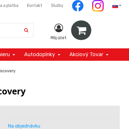
a a platba
Kontakt
Služby
Môj účet
ieru
Autodoplnky
Akciový Tovar
iscovery
covery
Na objednávku