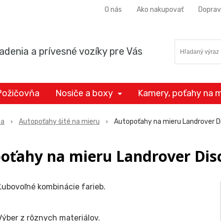
O nás
Ako nakupovať
Doprav
adenia a prívesné vozíky pre Vás
Požičovňa
Nosiče a boxy
Kamery, poťahy na m
ta
Autopoťahy šité na mieru
Autopoťahy na mieru Landrover D
oťahy na mieru Landrover Dis
Ľubovoľné kombinácie farieb.
Výber z rôznych materiálov.