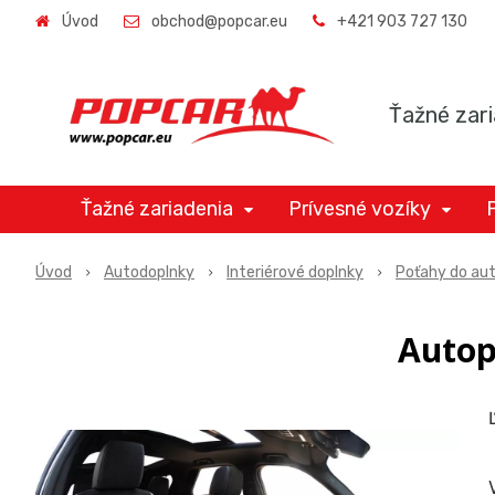
Úvod
obchod@popcar.eu
+421 903 727 130
Ťažné zari
Ťažné zariadenia
Prívesné vozíky
Úvod
Autodoplnky
Interiérové doplnky
Poťahy do au
Autop