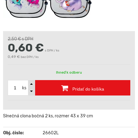
2,50 €
s DPH
0,60
€
s DPH / ks
0,49 €
bez DPH / ks
Ihneď k odberu
ks
Pridať do košíka
Slnečná clona bočná 2 ks, rozmer 43 x 39 cm
Obj. čislo:
26602L