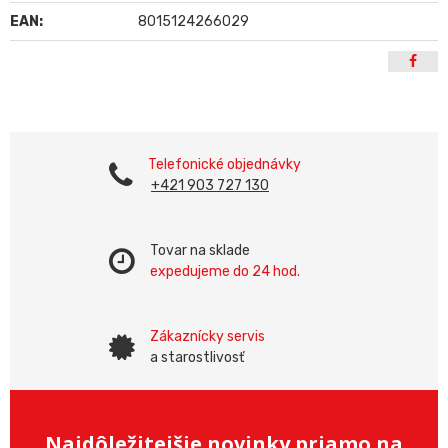
EAN:
8015124266029
Telefonické objednávky
+421 903 727 130
Tovar na sklade
expedujeme do 24 hod.
Zákaznícky servis
a starostlivosť
Najdôležitejšie novinky priamo na