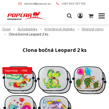
obchod@popcar.eu
+421 903 727 130
Úvod
Autodoplnky
Interiérové doplnky
Slnečné clony
Clona bočná Leopard 2 ks
Clona bočná Leopard 2 ks
Výpredaj
-76%