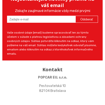
váš email
Získajte zaujímavé informácie vždy medzi prvými
Odoberať
Vaše osobné údaje (email) budeme spracovávať len za týmto
účelom v súlade s platnou legislatívou a zásadami ochrany
osobných údajov. Súhlas potvrdíte kliknutím na odkaz, ktorý vám
pošleme na váš email. Súhlas môžete kedykoľvek odvolať písomne,
emailom alebo kliknutím na odkaz z ktoréhokoľvek informačného
emailu.
Kontakt
POPCAR EU, s.r.o.
Pestovateľská 10
821 04 Bratislava