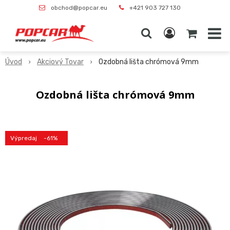
obchod@popcar.eu
+421 903 727 130
Úvod
Akciový Tovar
Ozdobná lišta chrómová 9mm
Ozdobná lišta chrómová 9mm
Výpredaj
-61%