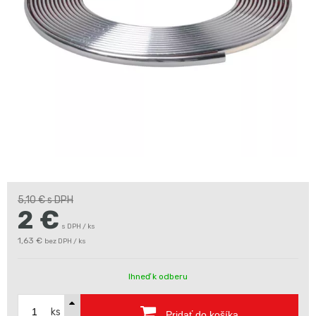
5,10 €
s DPH
2
€
s DPH / ks
1,63 €
bez DPH / ks
Ihneď k odberu
ks
Pridať do košíka