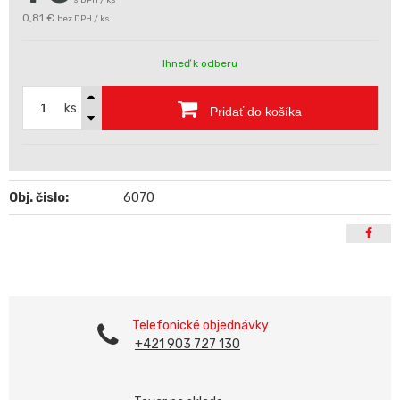
s DPH / ks
0,81 €
bez DPH / ks
Ihneď k odberu
ks
Pridať do košíka
Obj. čislo:
6070
Telefonické objednávky
+421 903 727 130