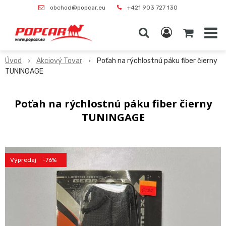
obchod@popcar.eu
+421 903 727 130
Úvod
Akciový Tovar
Poťah na rýchlostnú páku fiber čierny
TUNINGAGE
Poťah na rýchlostnú páku fiber čierny
TUNINGAGE
Výpredaj
-76%