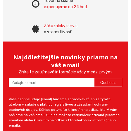
Tovar na sklade
expedujeme do 24 hod.
Zákaznícky servis
a starostlivosť
Najdôležitejšie novinky priamo na
váš email
Získajte zaujímavé informácie vždy medzi prvými
Odoberať
Vaše osobné údaje (email) budeme spracovávať len za týmto
účelom v súlade s platnou legislatívou a zásadami ochrany
osobných údajov. Súhlas potvrdíte kliknutím na odkaz, ktorý vám
pošleme na váš email. Súhlas môžete kedykoľvek odvolať písomne,
emailom alebo kliknutím na odkaz z ktoréhokoľvek informačného
emailu.