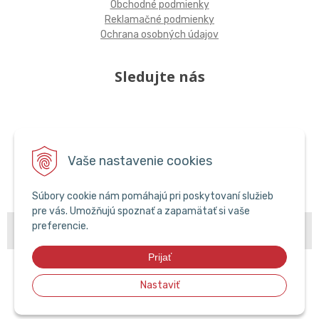
Obchodné podmienky
Reklamačné podmienky
Ochrana osobných údajov
Sledujte nás
Vaše nastavenie cookies
Súbory cookie nám pomáhajú pri poskytovaní služieb
pre vás. Umožňujú spoznať a zapamätať si vaše
© 2026 POPCAR EU •
preferencie.
NextShop
&
e-shop Pohoda Connector
by
NextCom
s.r.o.
Prijať
Nastaviť