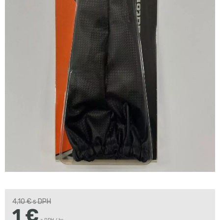
4,10 €
s DPH
1
€