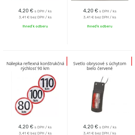
4,20
€
4,20
€
s DPH / ks
s DPH / ks
3,41 €
bez DPH / ks
3,41 €
bez DPH / ks
Ihneď k odberu
Ihneď k odberu
Nálepka reflexná konštrukčná
Svetlo obrysové s úchytom
rýchlosť 90 km
bielo červené
4,20
€
4,20
€
s DPH / ks
s DPH / ks
3,41 €
bez DPH / ks
3,41 €
bez DPH / ks