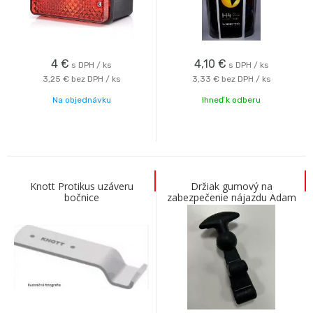
4
€
4,10
€
s DPH / ks
s DPH / ks
3,25 €
bez DPH / ks
3,33 €
bez DPH / ks
Na objednávku
Ihneď k odberu
Knott Protikus uzáveru
Držiak gumový na
bočnice
zabezpečenie nájazdu Adam