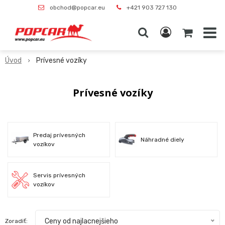
obchod@popcar.eu
+421 903 727 130
Úvod
Prívesné vozíky
Prívesné vozíky
Predaj prívesných
Náhradné diely
vozíkov
Servis prívesných
vozíkov
Ceny od najlacnejšieho
Zoradiť: