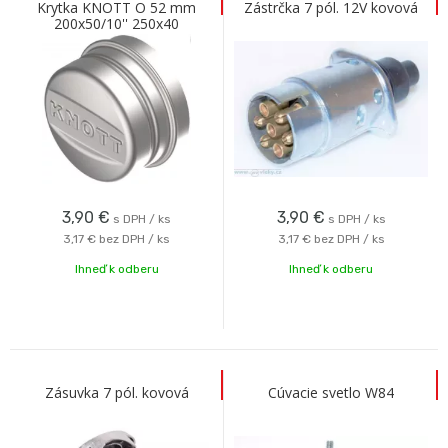
Krytka KNOTT O 52 mm
Zástrčka 7 pól. 12V kovová
200x50/10'' 250x40
3,90
€
3,90
€
s DPH / ks
s DPH / ks
3,17 €
bez DPH / ks
3,17 €
bez DPH / ks
Ihneď k odberu
Ihneď k odberu
Zásuvka 7 pól. kovová
Cúvacie svetlo W84