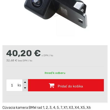
40,20
€
s DPH / ks
32,68 €
bez DPH / ks
Ihneď k odberu
ks
Pridať do košíka
Cúvacia kamera BMW rad 1, 2, 3, 4, 5, 7, X1, X3, X4, X5, X6