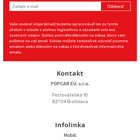
Odoberať
Vaše osobné údaje (email) budeme spracovávať len za týmto
účelom v súlade s platnou legislatívou a zásadami ochrany
osobných údajov. Súhlas potvrdíte kliknutím na odkaz, ktorý vám
pošleme na váš email. Súhlas môžete kedykoľvek odvolať písomne,
emailom alebo kliknutím na odkaz z ktoréhokoľvek informačného
emailu.
Kontakt
POPCAR EU, s.r.o.
Pestovateľská 10
821 04 Bratislava
Infolinka
Mobil: