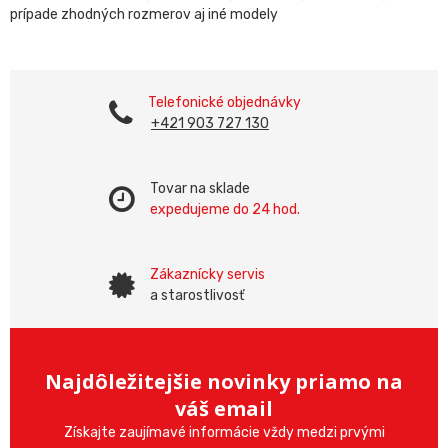
prípade zhodných rozmerov aj iné modely
Telefonické objednávky
+421 903 727 130
Tovar na sklade
expedujeme do 24 hod.
Zákaznícky servis
a starostlivosť
Najdôležitejšie novinky priamo na
váš email
Získajte zaujímavé informácie vždy medzi prvými