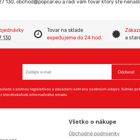
727 130, obchod@popcar.eu a radi vám tovar ktorý ste nenaš
objednávky
Tovar na sklade
Zákazn
7 130
expedujeme do 24 hod.
a star
Odoberať
úlade s platnou legislatívou a zásadami ochrany osobných údajov. Súhlas potv
 z ktoréhokoľvek informačného emailu.
Všetko o nákupe
Obchodné podmienky