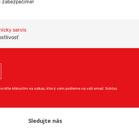
li zabezpečíme!
ícky servis
ostlivosť
rdíte kliknutím na odkaz, ktorý vám pošleme na váš email. Súhlas
Sledujte nás