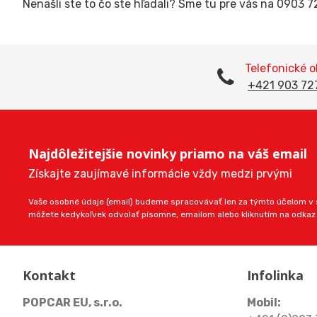
Nenašli ste to čo ste hľadali? Sme tu pre vás na 0903 
Telefonické 
+421 903 72
Najdôležitejšie novinky priamo na váš email
Získajte zaujímavé informácie vždy medzi prvými
Vaše osobné údaje (email) budeme spracovávať len za týmto účelom v s
môžete kedykoľvek odvolať písomne, emailom alebo kliknutím na odkaz
Kontakt
Infolinka
POPCAR EU, s.r.o.
Mobil: