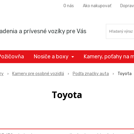
O nás
Ako nakupovať
Doprav
adenia a prívesné vozíky pre Vás
Požičovňa
Nosiče a boxy
Kamery, poťahy na m
ry
Kamery pre osobné vozidlá
Podľa značky auta
Toyota
Toyota