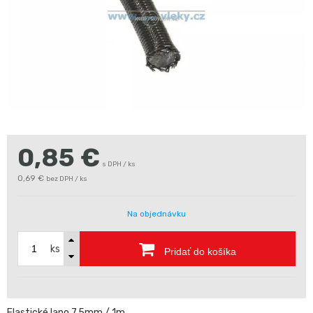
0,85
€
s DPH / ks
0,69 €
bez DPH / ks
Na objednávku
ks
Pridať do košíka
Elastické lano 7.5mm / 1m