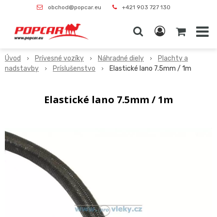
obchod@popcar.eu
+421 903 727 130
Úvod
Prívesné vozíky
Náhradné diely
Plachty a
nadstavby
Príslušenstvo
Elastické lano 7.5mm / 1m
Elastické lano 7.5mm / 1m