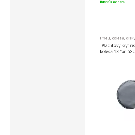
Ihneď k odberu
Pneu, kolesá, disky
-Plachtový kryt r
kolesa 13 "pr. 58