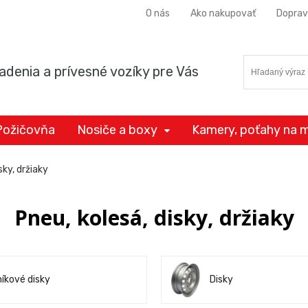
O nás
Ako nakupovať
Doprav
adenia a prívesné vozíky pre Vás
Požičovňa
Nosiče a boxy
Kamery, poťahy na m
sky, držiaky
Pneu, kolesá, disky, držiaky
níkové disky
Disky