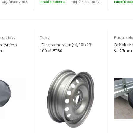
Obj. čislo:
7053
Ihneď k odberu
Obj. čislo:
LDR023
Ihneď k od
, držiaky
Disky
Pneu, kole
ezervného
-Disk samostatný 4,00Jx13
Držiak re
cm
100x4 ET30
š.125mm