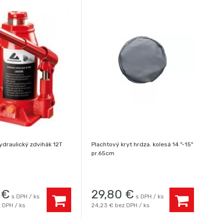
draulický zdvihák 12T
Plachtový kryt hrdza. kolesá 14 "-15"
pr.65cm
€
29,80
€
s DPH / ks
s DPH / ks
 DPH / ks
24,23 €
bez DPH / ks