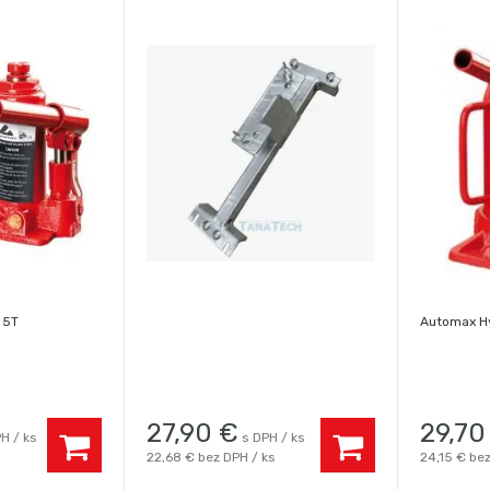
 5T
Automax Hy
27,90
€
29,70
H / ks
s DPH / ks
22,68 €
bez DPH / ks
24,15 €
bez