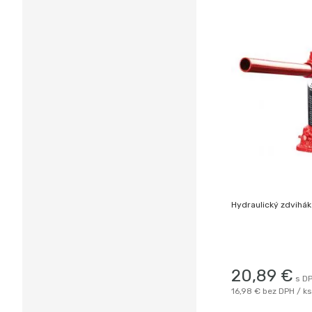
Hydraulický zdvihák
20,89
€
s DP
16,98 €
bez DPH / ks