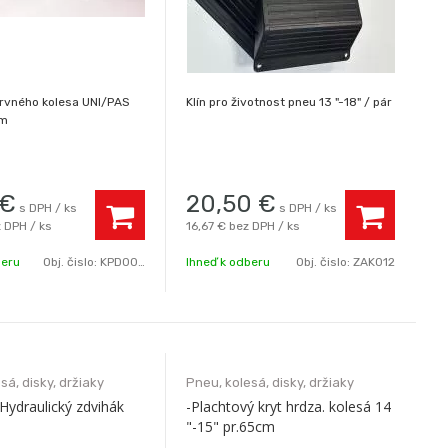
ervného kolesa UNI/PAS
Klín pro životnost pneu 13 "-18" / pár
m
€
20,50
€
s DPH / ks
s DPH / ks
 DPH / ks
16,67 €
bez DPH / ks
beru
Obj. čislo:
KPD008
Ihneď k odberu
Obj. čislo:
ZAK012
sá, disky, držiaky
Pneu, kolesá, disky, držiaky
ydraulický zdvihák
-Plachtový kryt hrdza. kolesá 14
"-15" pr.65cm