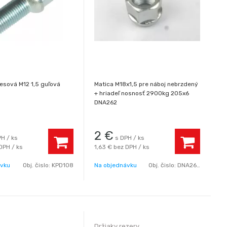
lesová M12 1,5 guľová
Matica M18x1,5 pre náboj nebrzdený
+ hriadeľ nosnosť 2900kg 205x6
DNA262
2
€
PH / ks
s DPH / ks
DPH / ks
1,63 €
bez DPH / ks
ávku
Obj. čislo:
KPD108
Na objednávku
Obj. čislo:
DNA263
Držiaky rezerv