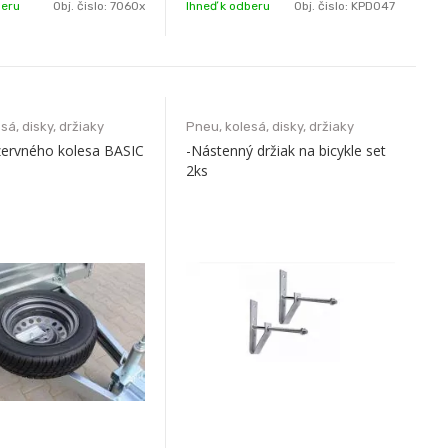
beru
Obj. čislo:
7060x
Ihneď k odberu
Obj. čislo:
KPD047
sá, disky, držiaky
Pneu, kolesá, disky, držiaky
zervného kolesa BASIC
-Nástenný držiak na bicykle set
2ks