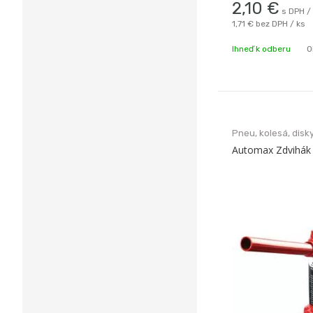
2,10
€
s DPH /
1,71 €
bez DPH / ks
Ihneď k odberu
O
Pneu, kolesá, disky
Automax Zdvihák 