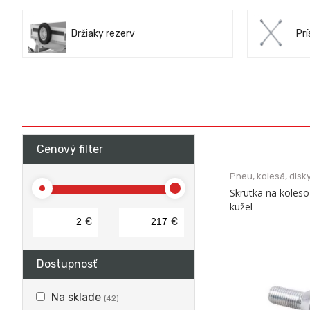
Držiaky rezerv
Pr
Cenový filter
Pneu, kolesá, disky
Skrutka na koles
kužel
€
€
Dostupnosť
Na sklade
(42)