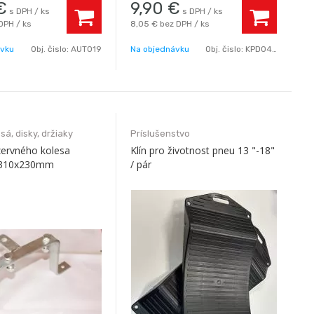
€
9,90
€
s DPH / ks
s DPH / ks
DPH / ks
8,05 €
bez DPH / ks
ávku
Obj. čislo:
AUT019
Na objednávku
Obj. čislo:
KPD048
sá, disky, držiaky
Príslušenstvo
zervného kolesa
Klín pro životnost pneu 13 "-18"
 310x230mm
/ pár