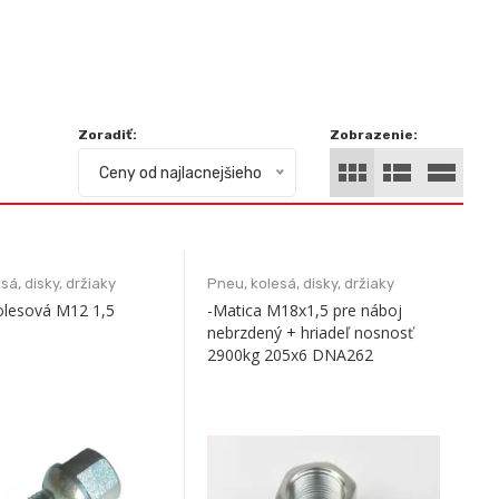
Zoradiť:
Zobrazenie:
Ceny od najlacnejšieho
sá, disky, držiaky
Pneu, kolesá, disky, držiaky
olesová M12 1,5
-Matica M18x1,5 pre náboj
nebrzdený + hriadeľ nosnosť
2900kg 205x6 DNA262