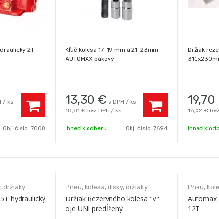
draulický 2T
Kľúč kolesa 17-19 mm a 21-23mm
Držiak rez
AUTOMAX pákový
310x230m
13,30
€
19,70
 / ks
s DPH / ks
s
10,81 €
bez DPH / ks
16,02 €
bez
Obj. čislo:
7008
Ihneď k odberu
Obj. čislo:
7694
Ihneď k od
, držiaky
Pneu, kolesá, disky, držiaky
Pneu, kole
5T hydraulický
Držiak Rezervného kolesa "V"
Automax H
oje UNI predĺžený
12T