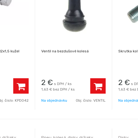
o M12x1,5 kužel
Ventil na bezdušové kolesá
Skrutka ko
2
€
2
€
s DPH / ks
s D
1,63 €
bez DPH / ks
1,63 €
bez 
bj. čislo:
KPD042
Na objednávku
Obj. čislo:
VENTIL
Na objedn
, držiaky
Pneu, kolesá, disky, držiaky
Disky