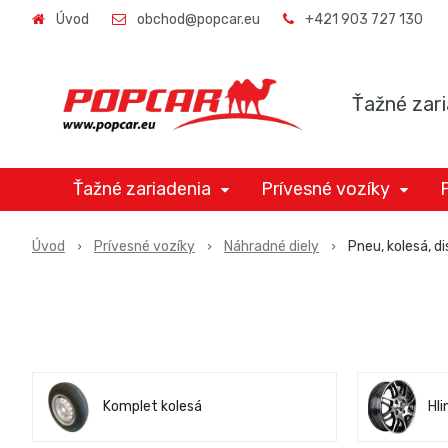
Úvod
obchod@popcar.eu
+421 903 727 130
Ťažné zari
Ťažné zariadenia
Prívesné vozíky
Úvod
Prívesné vozíky
Náhradné diely
Pneu, kolesá, di
Komplet kolesá
Hli