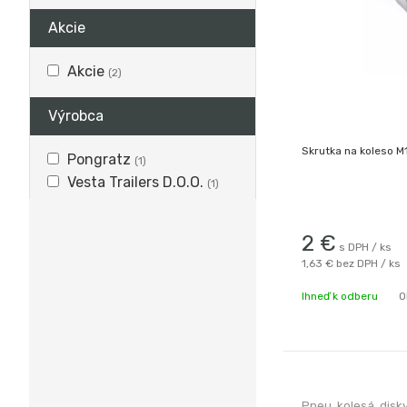
Akcie
Akcie
(2)
Výrobca
Skrutka na koles
Pongratz
(1)
Vesta Trailers D.O.O.
(1)
2
€
s DPH / ks
1,63 €
bez DPH / ks
Ihneď k odberu
O
Pneu, kolesá, disky