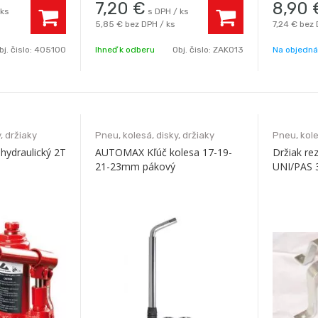
7,20
€
8,90
 ks
s DPH / ks
5,85 €
bez DPH / ks
7,24 €
bez 
bj. čislo:
405100
Ihneď k odberu
Obj. čislo:
ZAK013
Na objedn
, držiaky
Pneu, kolesá, disky, držiaky
Pneu, kole
hydraulický 2T
AUTOMAX Kľúč kolesa 17-19-
Držiak re
21-23mm pákový
UNI/PAS