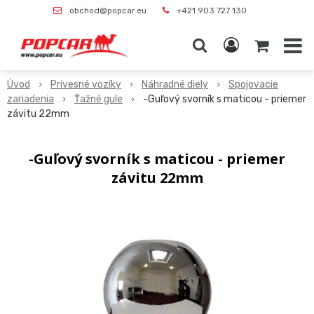
obchod@popcar.eu
+421 903 727 130
Úvod
Prívesné vozíky
Náhradné diely
Spojovacie
zariadenia
Ťažné gule
-Guľový svorník s maticou - priemer
závitu 22mm
-Guľový svorník s maticou - priemer
závitu 22mm