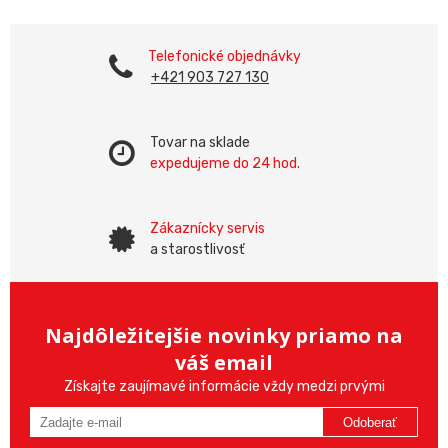
Telefonické objednávky
+421 903 727 130
Tovar na sklade
expedujeme do 24 hod.
Zákaznícky servis
a starostlivosť
Najdôležitejšie novinky priamo na
váš email
Získajte zaujímavé informácie vždy medzi prvými
Odoberať