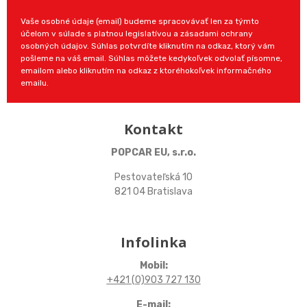
Vaše osobné údaje (email) budeme spracovávať len za týmto
účelom v súlade s platnou legislatívou a zásadami ochrany
osobných údajov. Súhlas potvrdíte kliknutím na odkaz, ktorý vám
pošleme na váš email. Súhlas môžete kedykoľvek odvolať písomne,
emailom alebo kliknutím na odkaz z ktoréhokoľvek informačného
emailu.
Kontakt
POPCAR EU, s.r.o.
Pestovateľská 10
821 04 Bratislava
Infolinka
Mobil:
+421 (0)903 727 130
E-mail: