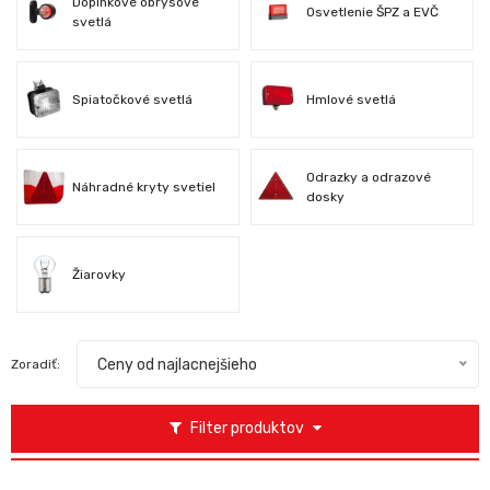
Doplnkové obrysové
Osvetlenie ŠPZ a EVČ
svetlá
Spiatočkové svetlá
Hmlové svetlá
Odrazky a odrazové
Náhradné kryty svetiel
dosky
Žiarovky
Ceny od najlacnejšieho
Zoradiť:
Filter produktov