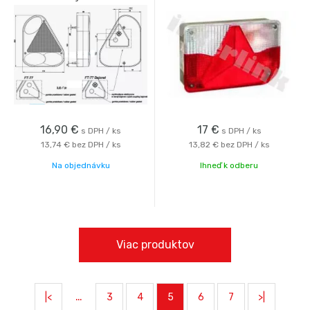
16,90
€
17
€
s DPH / ks
s DPH / ks
13,74 €
bez DPH / ks
13,82 €
bez DPH / ks
Na objednávku
Ihneď k odberu
Viac produktov
…
|<
3
4
5
6
7
>|