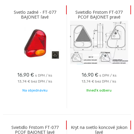
Svetlo zadné - FT-077
Svietidlo Fristom FT-077
BAJONET ľavé
PCOF BAJONET pravé
16,90
€
16,90
€
s DPH / ks
s DPH / ks
13,74 €
bez DPH / ks
13,74 €
bez DPH / ks
Na objednávku
Ihneď k odberu
Svietidlo Fristom FT-077
Kryt na svetlo koncové Jokon
PCOF BAJONET lavé
ľavé