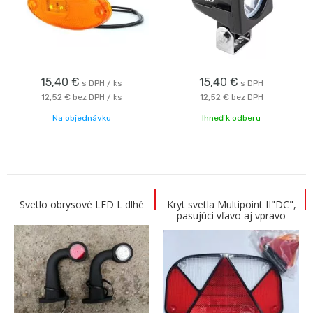
15,40
€
15,40
€
s DPH / ks
s DPH
12,52 €
bez DPH / ks
12,52 €
bez DPH
Na objednávku
Ihneď k odberu
Svetlo obrysové LED L dlhé
Kryt svetla Multipoint II"DC",
pasujúci vľavo aj vpravo