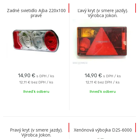
Zadné svietidlo Ajba 220x100
Ľavý kryt (v smere jazdy).
pravé
Výrobca Jokon.
14,90
€
14,90
€
s DPH / ks
s DPH / ks
12,11 €
bez DPH / ks
12,11 €
bez DPH / ks
Ihneď k odberu
Ihneď k odberu
Pravý kryt (v smere jazdy).
Xenónová výbojka D2S-6000
Výrobca Jokon.