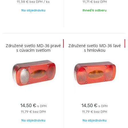
11,38 €
bez DPH / ks
11,71 €
bez DPH
Na objednávku
Ihneď k odberu
Združené svetlo MD-36 pravé
Združené svetlo MD-36 ľavé
s cúvacím svetlom
s hmlovkou
14,50
€
14,50
€
s DPH
s DPH
11,79 €
bez DPH
11,79 €
bez DPH
Na objednávku
Na objednávku