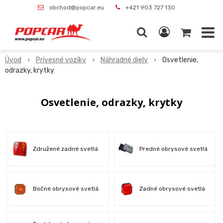
obchod@popcar.eu
+421 903 727 130
Úvod
Prívesné vozíky
Náhradné diely
Osvetlenie,
odrazky, krytky
Osvetlenie, odrazky, krytky
Združené zadné svetlá
Predné obrysové svetlá
Bočné obrysové svetlá
Zadné obrysové svetlá