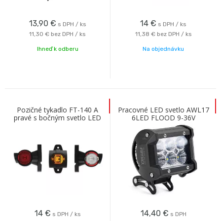
13,90
€
14
€
s DPH / ks
s DPH / ks
11,30 €
bez DPH / ks
11,38 €
bez DPH / ks
Ihneď k odberu
Na objednávku
Pozičné tykadlo FT-140 A
Pracovné LED svetlo AWL17
pravé s bočným svetlo LED
6LED FLOOD 9-36V
14
€
14,40
€
s DPH / ks
s DPH