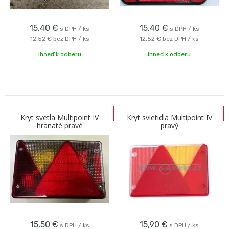
15,40
€
15,40
€
s DPH / ks
s DPH / ks
12,52 €
bez DPH / ks
12,52 €
bez DPH / ks
Ihneď k odberu
Ihneď k odberu
Kryt svetla Multipoint IV
Kryt svietidla Multipoint IV
hranaté pravé
pravý
15,50
€
15,90
€
s DPH / ks
s DPH / ks