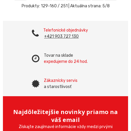
Produkty:
129
-
160
/
251
| Aktuálna strana:
5
/
8
Telefonické objednávky
+421 903 727 130
Tovar na sklade
expedujeme do 24 hod.
Zákaznícky servis
a starostlivosť
Najdôležitejšie novinky priamo na
váš email
Získajte zaujímavé informácie vždy medzi prvými