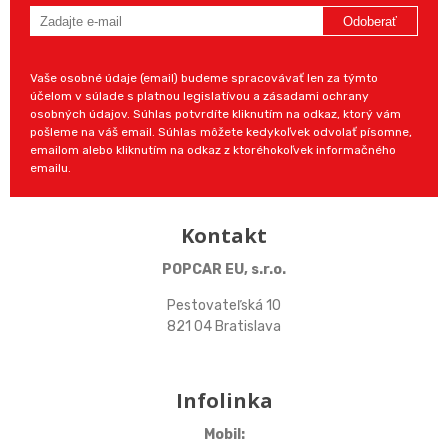
Odoberať
Vaše osobné údaje (email) budeme spracovávať len za týmto
účelom v súlade s platnou legislatívou a zásadami ochrany
osobných údajov. Súhlas potvrdíte kliknutím na odkaz, ktorý vám
pošleme na váš email. Súhlas môžete kedykoľvek odvolať písomne,
emailom alebo kliknutím na odkaz z ktoréhokoľvek informačného
emailu.
Kontakt
POPCAR EU, s.r.o.
Pestovateľská 10
821 04 Bratislava
Infolinka
Mobil: