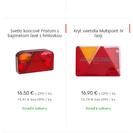
Svetlo koncové Fristom s
Kryt svietidla Multipoint IV
bajonetom ľavé s hmlovkou
ľavý
16,50
€
16,90
€
s DPH / ks
s DPH / ks
13,41 €
bez DPH / ks
13,74 €
bez DPH / ks
Ihneď k odberu
Ihneď k odberu