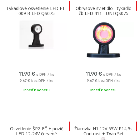
Tykadlové osvetlenie LED FT-
Obrysové svietidlo - tykadlo
009 B LED QS075
čb LED 411 - UNI QS075
11,90
€
11,90
€
s DPH / ks
s DPH / ks
9,67 €
bez DPH / ks
9,67 €
bez DPH / ks
Ihneď k odberu
Ihneď k odberu
Osvetlenie ŠPZ EČ + pozič
Žiarovka H1 12V 55W P14,5s
LED 12-24V červené
Contrast + Twin Set
priesvitné