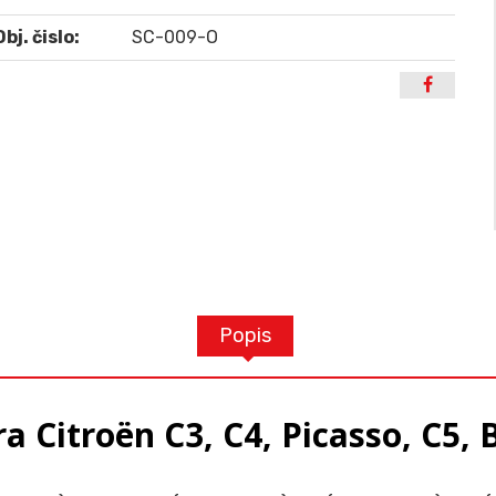
Obj. čislo:
SC-009-O
Popis
 Citroën C3, C4, Picasso, C5, Be