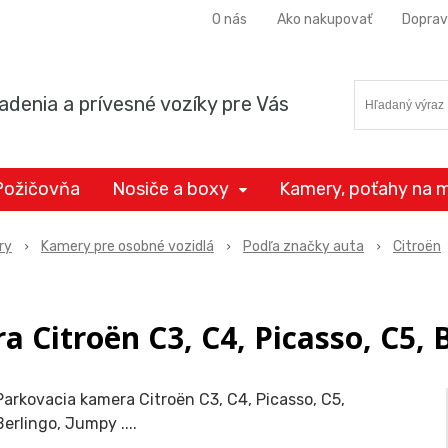
O nás
Ako nakupovať
Doprav
adenia a prívesné vozíky pre Vás
Požičovňa
Nosiče a boxy
Kamery, poťahy na m
ry
Kamery pre osobné vozidlá
Podľa značky auta
Citroën
 Citroën C3, C4, Picasso, C5, Be
Parkovacia kamera Citroën C3, C4, Picasso, C5,
Berlingo, Jumpy ....