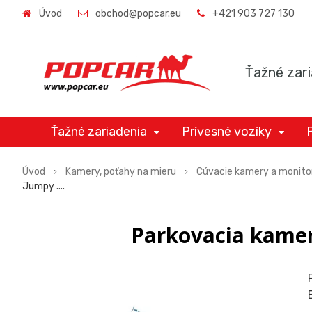
Úvod
obchod@popcar.eu
+421 903 727 130
Ťažné zari
Ťažné zariadenia
Prívesné vozíky
Úvod
Kamery, poťahy na mieru
Cúvacie kamery a monito
Jumpy ....
Parkovacia kamera