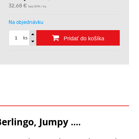
32,68 €
bez DPH / ks
Na objednávku
ks
Pridať do košíka
rlingo, Jumpy ....