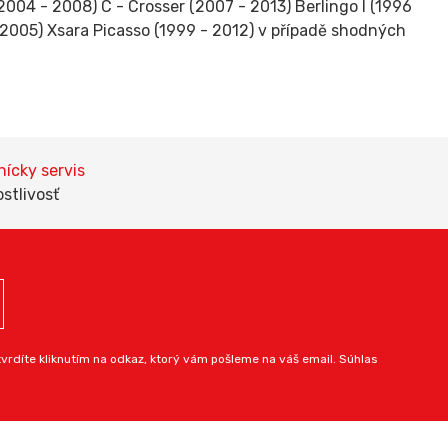
(2004 - 2008) C - Crosser (2007 - 2013) Berlingo I (1996
- 2005) Xsara Picasso (1999 - 2012) v případě shodných
ícky servis
ostlivosť
rdíte kliknutím na odkaz, ktorý vám pošleme na váš email. Súhlas