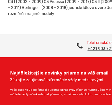
C3 I (2002 - 2009) C3 Picasso (2009 - 2017) C3 II (2009 
- 2011) Berlingo II (2008 - 2018) jednokrídlové dvere J
rozměrů i na jiné modely
Telefonické 
+421 903 72
Najdôležitejšie novinky priamo na váš email
Získajte zaujímavé informácie vždy medzi prvými
Vaše osobné údaje (email) budeme spracovávať len za týmto účelom v s
môžete kedykoľvek odvolať písomne, emailom alebo kliknutím na odkaz