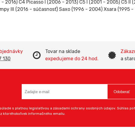
- 2016) C4 Picasso I (2006 - 2013) C5 I (2001 - 2005) C5 II 
umpy III (2016 - súčasnosť) Saxo (1996 - 2004) Xsara (1995 
objednávky
Tovar na sklade
Zákazn
7 130
expedujeme do 24 hod.
a star
Odoberať
úlade s platnou legislatívou a zásadami ochrany osobných údajov. Súhlas potv
 z ktoréhokoľvek informačného emailu.