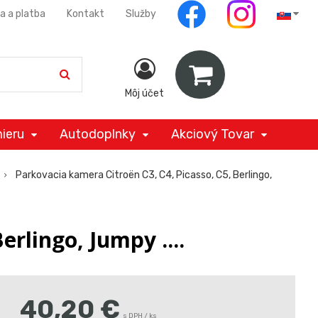
a a platba
Kontakt
Služby
Môj účet
ieru
Autodoplnky
Akciový Tovar
Parkovacia kamera Citroën C3, C4, Picasso, C5, Berlingo,
rlingo, Jumpy ....
40,20
€
s DPH / ks