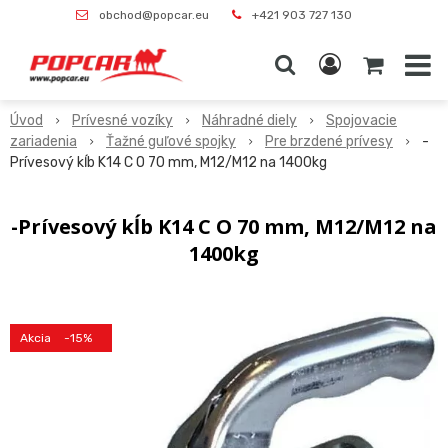
obchod@popcar.eu
+421 903 727 130
Úvod
Prívesné vozíky
Náhradné diely
Spojovacie
zariadenia
Ťažné guľové spojky
Pre brzdené prívesy
-
Prívesový kĺb K14 C O 70 mm, M12/M12 na 1400kg
-Prívesový kĺb K14 C O 70 mm, M12/M12 na
1400kg
Akcia
-15%