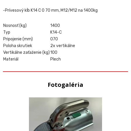
-Prívesový kĺb K14 C O 70 mm, M12/M12 na 1400kg
Nosnosť (kg)
1400
Typ
K14-C
Pripojenie (mm)
O70
Poloha skrutiek
2x vertikálne
Vertikálne zaťaženie (kg)
100
Materiál
Plech
Fotogaléria