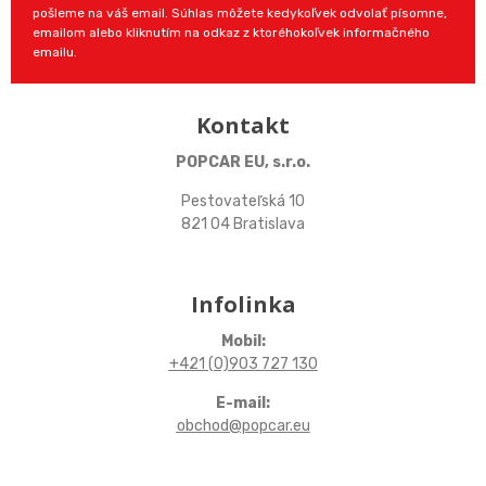
pošleme na váš email. Súhlas môžete kedykoľvek odvolať písomne,
emailom alebo kliknutím na odkaz z ktoréhokoľvek informačného
emailu.
Kontakt
POPCAR EU, s.r.o.
Pestovateľská 10
821 04 Bratislava
Infolinka
Mobil:
+421 (0)903 727 130
E-mail:
obchod@popcar.eu