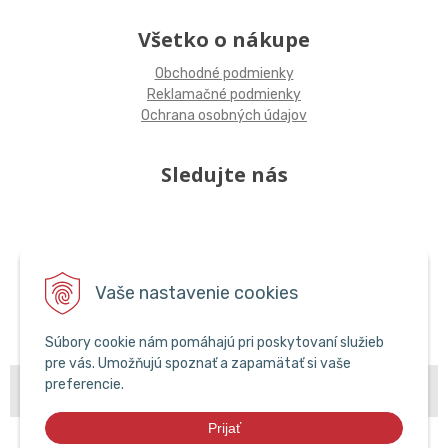
Všetko o nákupe
Obchodné podmienky
Reklamačné podmienky
Ochrana osobných údajov
Sledujte nás
Vaše nastavenie cookies
Súbory cookie nám pomáhajú pri poskytovaní služieb
pre vás. Umožňujú spoznať a zapamätať si vaše
© 2026 POPCAR EU •
NextShop
&
e-shop Pohoda Connector
by
NextCom
preferencie.
s.r.o.
Prijať