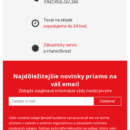
+421 903 727 130
Tovar na sklade
expedujeme do 24 hod.
Zákaznícky servis
a starostlivosť
Najdôležitejšie novinky priamo na
váš email
Získajte zaujímavé informácie vždy medzi prvými
Odoberať
Vaše osobné údaje (email) budeme spracovávať len za týmto
účelom v súlade s platnou legislatívou a zásadami ochrany
osobných údajov. Súhlas potvrdíte kliknutím na odkaz, ktorý vám