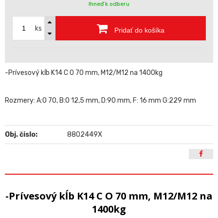
Ihneď k odberu
ks
Pridať do košíka
-Prívesový kĺb K14 C O 70 mm, M12/M12 na 1400kg
Rozmery: A:O 70, B:O 12,5 mm, D:90 mm, F: 16 mm G:229 mm
Obj. čislo:
8802449X
-Prívesový kĺb K14 C O 70 mm, M12/M12 na
1400kg