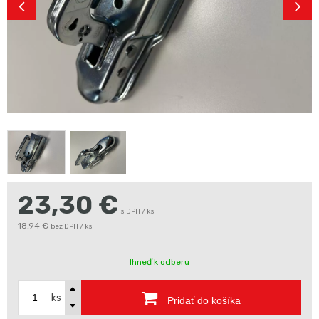
23,30
€
s DPH / ks
18,94 €
bez DPH / ks
Ihneď k odberu
ks
Pridať do košíka