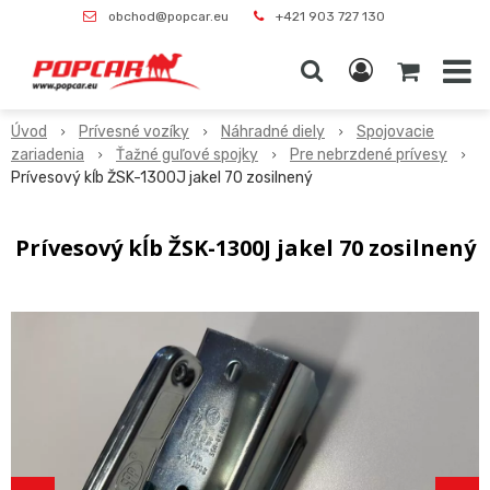
obchod@popcar.eu
+421 903 727 130
Úvod
Prívesné vozíky
Náhradné diely
Spojovacie
zariadenia
Ťažné guľové spojky
Pre nebrzdené prívesy
Prívesový kĺb ŽSK-1300J jakel 70 zosilnený
Prívesový kĺb ŽSK-1300J jakel 70 zosilnený