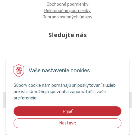
Obchodné podmienky
Reklamačné podmienky
Ochrana osobných údajov
Sledujte nás
Vaše nastavenie cookies
Súbory cookie nám pomáhajú pri poskytovaní služieb
pre vás. Umožňujú spoznať a zapamätať si vaše
© 2026 POPCAR EU •
NextShop
&
e-shop Pohoda Connector
by
NextCom
preferencie.
s.r.o.
Prijať
Nastaviť