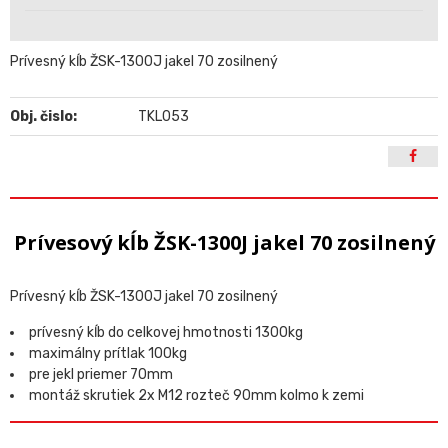
Prívesný kĺb ŽSK-1300J jakel 70 zosilnený
Obj. čislo:
TKL053
Prívesový kĺb ŽSK-1300J jakel 70 zosilnený
Prívesný kĺb ŽSK-1300J jakel 70 zosilnený
prívesný kĺb do celkovej hmotnosti 1300kg
maximálny prítlak 100kg
pre jekl priemer 70mm
montáž skrutiek 2x M12 rozteč 90mm kolmo k zemi