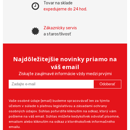
Tovar na sklade
expedujeme do 24 hod.
Zákaznícky servis
a starostlivosť
Najdôležitejšie novinky priamo na
váš email
Získajte zaujímavé informácie vždy medzi prvými
Odoberať
Vaše osobné údaje (email) budeme spracovávať len za týmto
účelom v súlade s platnou legislatívou a zásadami ochrany
osobných údajov. Súhlas potvrdíte kliknutím na odkaz, ktorý vám
pošleme na váš email. Súhlas môžete kedykoľvek odvolať písomne,
emailom alebo kliknutím na odkaz z ktoréhokoľvek informačného
emailu.