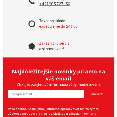
+421 903 727 130
Tovar na sklade
expedujeme do 24 hod.
Zákaznícky servis
a starostlivosť
Najdôležitejšie novinky priamo na
váš email
Získajte zaujímavé informácie vždy medzi prvými
Odoberať
Vaše osobné údaje (email) budeme spracovávať len za týmto
účelom v súlade s platnou legislatívou a zásadami ochrany