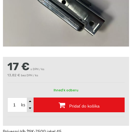
17
€
s DPH / ks
13,82 €
bez DPH / ks
Ihneď k odberu
ks
Pridať do košíka
Prívesný kĺb ŽSK-750G jakel 45