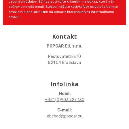
osobných údajov. Súhlas potvrdíte kliknutím na odkaz, ktorý vám
pošleme na váš email. Súhlas môžete kedykoľvek odvolať písomne,
emailom alebo kliknutím na odkaz z ktoréhokoľvek informačného
emailu.
Kontakt
POPCAR EU, s.r.o.
Pestovateľská 10
821 04 Bratislava
Infolinka
Mobil:
+421 (0)903 727 130
E-mail:
obchod@popcar.eu