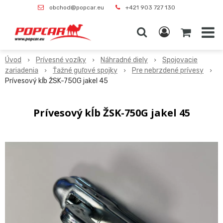
obchod@popcar.eu
+421 903 727 130
Úvod
Prívesné vozíky
Náhradné diely
Spojovacie
zariadenia
Ťažné guľové spojky
Pre nebrzdené prívesy
Prívesový kĺb ŽSK-750G jakel 45
Prívesový kĺb ŽSK-750G jakel 45