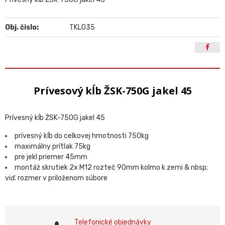
Obj. čislo:
TKL035
Prívesový kĺb ŽSK-750G jakel 45
Prívesný kĺb ŽSK-750G jakel 45
prívesný kĺb do celkovej hmotnosti 750kg
maximálny prítlak 75kg
pre jekl priemer 45mm
montáž skrutiek 2x M12 rozteč 90mm kolmo k zemi & nbsp;
viď. rozmer v priloženom súbore
Telefonické objednávky