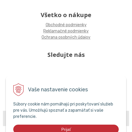
Všetko o nákupe
Obchodné podmienky
Reklamačné podmienky
Ochrana osobných údajov
Sledujte nás
Vaše nastavenie cookies
Súbory cookie nám pomáhajú pri poskytovaní služieb
pre vás. Umožňujú spoznať a zapamätať si vaše
© 2026 POPCAR EU •
preferencie.
NextShop
&
e-shop Pohoda Connector
by
NextCom
s.r.o.
Prijať