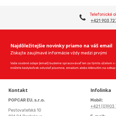
Telefonické 
+421 903 72
Najdôležitejšie novinky priamo na váš email
Získajte zaujímavé informácie vždy medzi prvými
Vaše osobné údaje (email) budeme spracovávať len za týmto účelom v s
môžete kedykoľvek odvolať písomne, emailom alebo kliknutím na odkaz
Kontakt
Infolinka
POPCAR EU, s.r.o.
Mobil:
+421 (0)903 
Pestovateľská 10