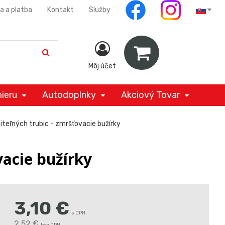
a a platba
Kontakt
Služby
Môj účet
ieru
Autodoplnky
Akciový Tovar
teľných trubic - zmršťovacie bužírky
vacie bužírky
3,10
€
s DPH
2,52 €