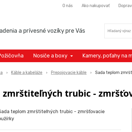
O nás
Ako nakupovať
Doprav
adenia a prívesné vozíky pre Vás
Požičovňa
Nosiče a boxy
Kamery, poťahy na m
ia
Káble a kabeláže
Prepojovacie káble
Sada teplom zmršti
zmrštiteľných trubic - zmršťo
Sada teplom zmrštiteľných trubic - zmršťovacie
bužírky