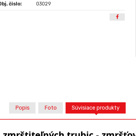
Obj. čislo:
03029
Popis
Foto
Súvisiace produkty
zmrštiteľných trubic - zmršťo