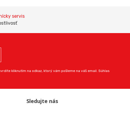
ícky servis
ostlivosť
rdíte kliknutím na odkaz, ktorý vám pošleme na váš email. Súhlas
Sledujte nás