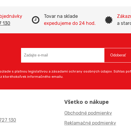
objednávky
Tovar na sklade
Zákazn
7 130
expedujeme do 24 hod.
a star
Odoberať
úlade s platnou legislatívou a zásadami ochrany osobných údajov. Súhlas potv
 z ktoréhokoľvek informačného emailu.
Všetko o nákupe
Obchodné podmienky
727 130
Reklamačné podmienky