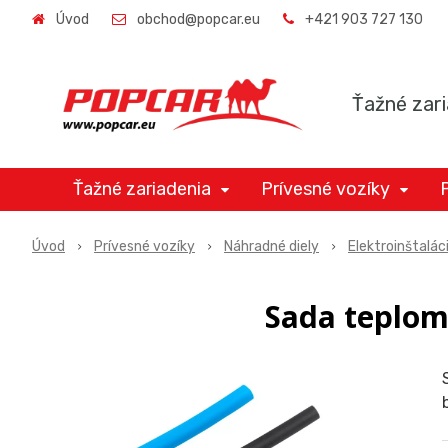
Úvod
obchod@popcar.eu
+421 903 727 130
Ťažné zari
Ťažné zariadenia
Prívesné vozíky
Úvod
Prívesné vozíky
Náhradné diely
Elektroinštalác
Sada teplom 