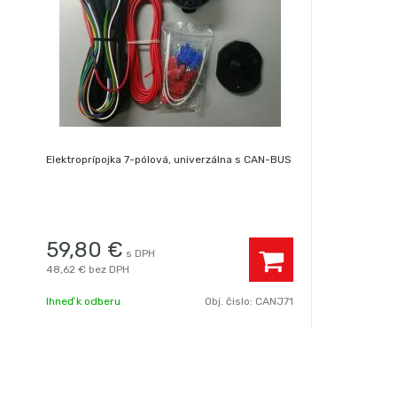
Elektroprípojka 7-pólová, univerzálna s CAN-BUS
59,80
€
s DPH
48,62 €
bez DPH
Ihneď k odberu
Obj. čislo:
CANJ71