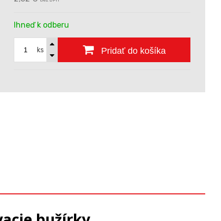
bez DPH
Ihneď k odberu
ks
Pridať do košíka
vacie bužírky