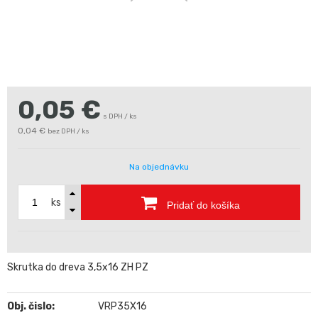
0,05
€
s DPH / ks
0,04 €
bez DPH / ks
Na objednávku
ks
Pridať do košíka
Skrutka do dreva 3,5x16 ZH PZ
Obj. čislo:
VRP35X16