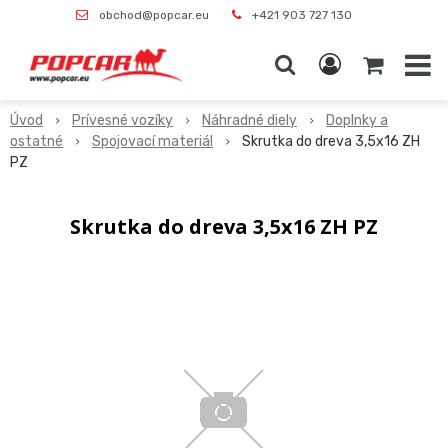
obchod@popcar.eu
+421 903 727 130
Úvod
Prívesné vozíky
Náhradné diely
Doplnky a
ostatné
Spojovací materiál
Skrutka do dreva 3,5x16 ZH
PZ
Skrutka do dreva 3,5x16 ZH PZ