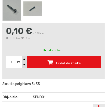
0,10
€
s DPH / ks
0,08 €
bez DPH / ks
Ihneď k odberu
ks
Pridať do košíka
Skrutka polg.hlava 5x35
Obj. čislo:
SPM001