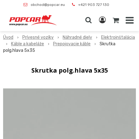
obchod@popcar.eu
+421 903 727 130
Úvod
Prívesné vozíky
Náhradné diely
Elektroinštalácia
Káble a kabeláže
Prepojovacie káble
Skrutka
polg.hlava 5x35
Skrutka polg.hlava 5x35