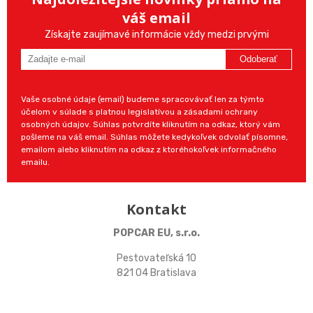
váš email
Získajte zaujímavé informácie vždy medzi prvými
Odoberať
Vaše osobné údaje (email) budeme spracovávať len za týmto
účelom v súlade s platnou legislatívou a zásadami ochrany
osobných údajov. Súhlas potvrdíte kliknutím na odkaz, ktorý vám
pošleme na váš email. Súhlas môžete kedykoľvek odvolať písomne,
emailom alebo kliknutím na odkaz z ktoréhokoľvek informačného
emailu.
Kontakt
POPCAR EU, s.r.o.
Pestovateľská 10
821 04 Bratislava