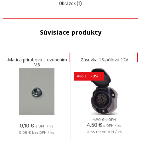
Obrázok (1)
Súvisiace produkty
-Matica prírubová s ozubením
Zásuvka 13-pólová 12V
M5
Akcia
-8%
4,90 €
s DPH
4,50
€
0,10
€
s DPH / ks
s DPH / ks
3,66 €
bez DPH / ks
0,08 €
bez DPH / ks