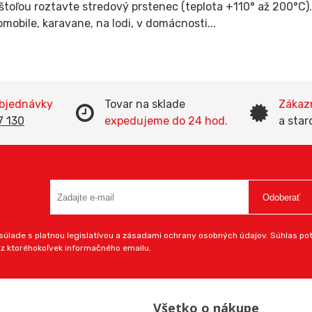
toľou roztavte stredový prstenec (teplota +110° až 200°C).
mobile, karavane, na lodi, v domácnosti...
objednávky
Tovar na sklade
Zákazn
7 130
expedujeme do 24 hod.
a star
Odoberať
úlade s platnou legislatívou a zásadami ochrany osobných údajov. Súhlas potv
 z ktoréhokoľvek informačného emailu.
Všetko o nákupe