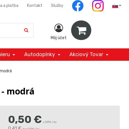
a a platba
Kontakt
Služby
Môj účet
ieru
Autodoplnky
Akciový Tovar
 modrá
 - modrá
0,50
€
s DPH / ks
0,41 €