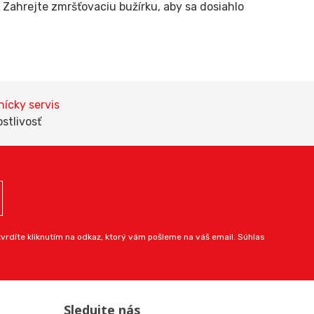
 Zahrejte zmršťovaciu bužírku, aby sa dosiahlo
ícky servis
ostlivosť
rdíte kliknutím na odkaz, ktorý vám pošleme na váš email. Súhlas
Sledujte nás