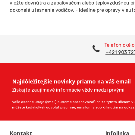
vložte dovnútra a zapaľovačom alebo teplovzdušnou piš
dokonalé utesnenie vodičov. - Ideálne pre opravy v auto
Telefonické 
+421 903 72
Najdôležitejšie novinky priamo na váš email
Získajte zaujímavé informácie vždy medzi prvými
Vaše osobné údaje (email) budeme spracovávať len za týmto účelom v s
môžete kedykoľvek odvolať písomne, emailom alebo kliknutím na odkaz
Kontakt
Infolinka