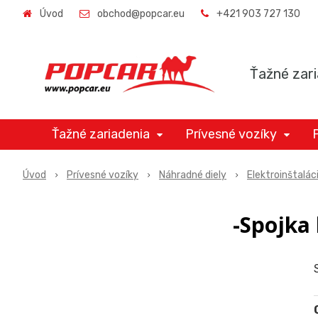
Úvod
obchod@popcar.eu
+421 903 727 130
Ťažné zari
Ťažné zariadenia
Prívesné vozíky
Úvod
Prívesné vozíky
Náhradné diely
Elektroinštalác
-Spojka