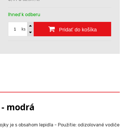
bez DPH / ks
Ihneď k odberu
ks
Pridať do košíka
 - modrá
jky je s obsahom lepidla - Použitie: odizolované vodiče