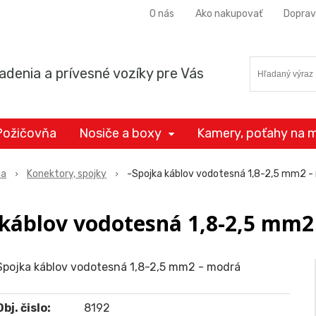
O nás
Ako nakupovať
Doprav
adenia a prívesné vozíky pre Vás
Požičovňa
Nosiče a boxy
Kamery, poťahy na m
ia
Konektory, spojky
-Spojka káblov vodotesná 1,8-2,5 mm2 -
 káblov vodotesná 1,8-2,5 mm2
Spojka káblov vodotesná 1,8-2,5 mm2 - modrá
Obj. čislo:
8192