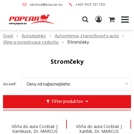
obchod@popcar.eu
+421 903 727 130
Úvod
Autodoplnky
Autochémia, starostlivosť o auto
Vône a osviežovace vzduchu
Stromčeky
Stromčeky
Ceny od najlacnejšieho
Zoradiť:
Filter produktov
Vôňa do auta Cocktail |
Vôňa do auta Cocktail |
Kamikaze, Dr. MARCUS
Karibik, Dr. MARCUS