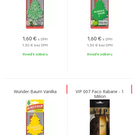
1,60
€
1,60
€
s DPH
s DPH
1,30 €
bez DPH
1,30 €
bez DPH
Ihneď k odberu
Ihneď k odberu
Wunder-Baum Vanillia
VIP 007 Paco Rabane - 1
Milion