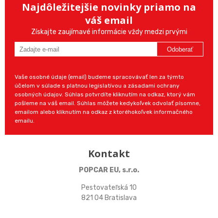
Najdôležitejšie novinky priamo na
váš email
Získajte zaujímavé informácie vždy medzi prvými
Odoberať
Vaše osobné údaje (email) budeme spracovávať len za týmto
účelom v súlade s platnou legislatívou a zásadami ochrany
osobných údajov. Súhlas potvrdíte kliknutím na odkaz, ktorý vám
pošleme na váš email. Súhlas môžete kedykoľvek odvolať písomne,
emailom alebo kliknutím na odkaz z ktoréhokoľvek informačného
emailu.
Kontakt
POPCAR EU, s.r.o.
Pestovateľská 10
821 04 Bratislava