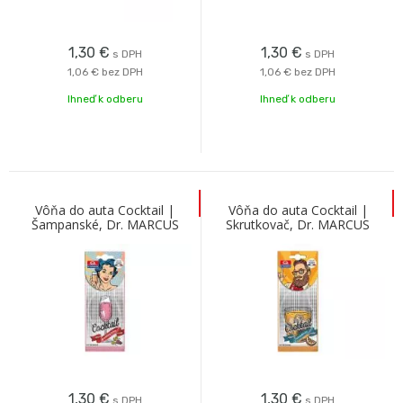
1,30
€
1,30
€
s DPH
s DPH
1,06 €
bez DPH
1,06 €
bez DPH
Ihneď k odberu
Ihneď k odberu
Vôňa do auta Cocktail |
Vôňa do auta Cocktail |
Šampanské, Dr. MARCUS
Skrutkovač, Dr. MARCUS
1,30
€
1,30
€
s DPH
s DPH