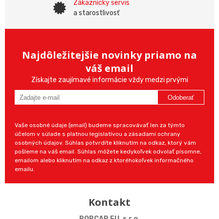
Zákaznícky servis
a starostlivosť
Najdôležitejšie novinky priamo na
váš email
Získajte zaujímavé informácie vždy medzi prvými
Odoberať
Vaše osobné údaje (email) budeme spracovávať len za týmto
účelom v súlade s platnou legislatívou a zásadami ochrany
osobných údajov. Súhlas potvrdíte kliknutím na odkaz, ktorý vám
pošleme na váš email. Súhlas môžete kedykoľvek odvolať písomne,
emailom alebo kliknutím na odkaz z ktoréhokoľvek informačného
emailu.
Kontakt
POPCAR EU, s.r.o.