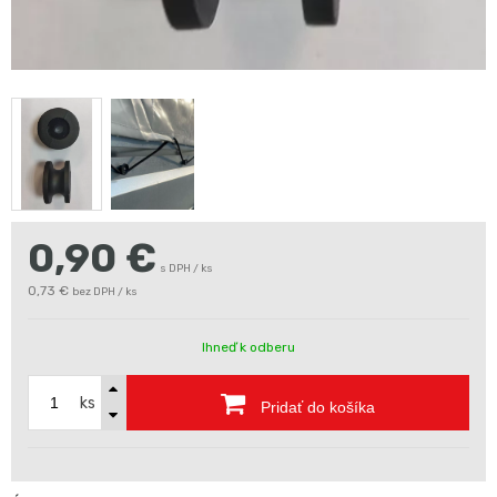
0,90
€
s DPH / ks
0,73 €
bez DPH / ks
Ihneď k odberu
ks
Pridať do košíka