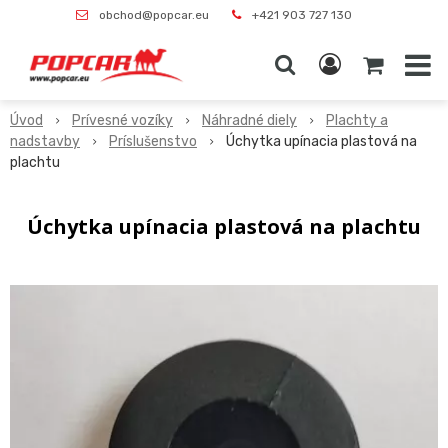
obchod@popcar.eu
+421 903 727 130
Úvod
Prívesné vozíky
Náhradné diely
Plachty a
nadstavby
Príslušenstvo
Úchytka upínacia plastová na
plachtu
Úchytka upínacia plastová na plachtu