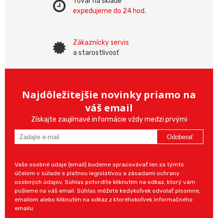
Tovar na sklade
expedujeme do 24 hod.
Zákaznícky servis
a starostlivosť
Najdôležitejšie novinky priamo na
váš email
Získajte zaujímavé informácie vždy medzi prvými
Odoberať
Vaše osobné údaje (email) budeme spracovávať len za týmto
účelom v súlade s platnou legislatívou a zásadami ochrany
osobných údajov. Súhlas potvrdíte kliknutím na odkaz, ktorý vám
pošleme na váš email. Súhlas môžete kedykoľvek odvolať písomne,
emailom alebo kliknutím na odkaz z ktoréhokoľvek informačného
emailu.