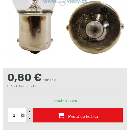
0,80
€
s DPH / ks
0,65 €
bez DPH / ks
Ihneď k odberu
ks
Pridať do košíka