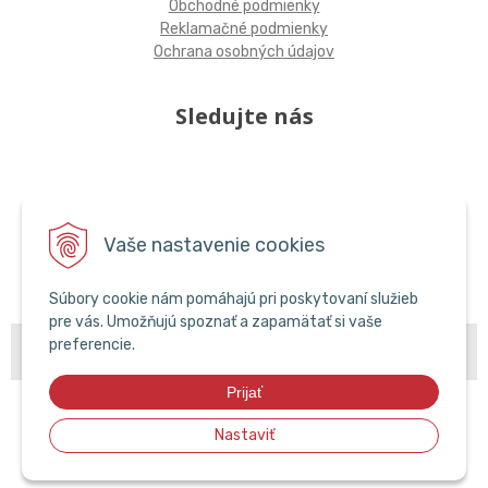
Obchodné podmienky
Reklamačné podmienky
Ochrana osobných údajov
Sledujte nás
Vaše nastavenie cookies
Súbory cookie nám pomáhajú pri poskytovaní služieb
pre vás. Umožňujú spoznať a zapamätať si vaše
© 2026 POPCAR EU •
preferencie.
NextShop
&
e-shop Pohoda Connector
by
NextCom
s.r.o.
Prijať
Nastaviť