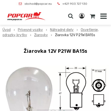
obchod@popcar.eu
+421 903 727 130
Úvod
Prívesné vozíky
Náhradné diely
Osvetlenie,
odrazky, krytky
Žiarovky
Žiarovka 12V P21W BA15s
Žiarovka 12V P21W BA15s