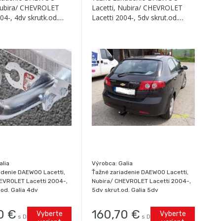
Nubira/ CHEVROLET
Lacetti, Nubira/ CHEVROLET
04-, 4dv skrutk.od.
Lacetti 2004-, 5dv skrut.od.
Galia
alia
Výrobca: Galia
adenie DAEWOO Lacetti,
Ťažné zariadenie DAEWOO Lacetti,
EVROLET Lacetti 2004-,
Nubira/ CHEVROLET Lacetti 2004-,
.od. Galia 4dv
5dv skrut.od. Galia 5dv
0
€
160,70
€
Vyberte
Vyberte
s DPH / ks
s DPH / ks