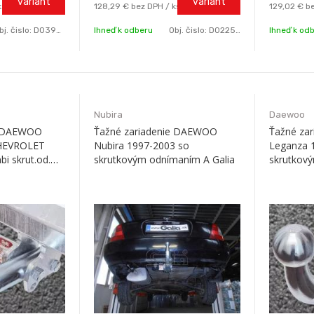
variant
variant
ks
128,29 €
bez DPH / ks
129,02 €
be
bj. čislo:
D0395A
Ihneď k odberu
Obj. čislo:
D0225-A
Ihneď k od
Nubira
Daewoo
e DAEWOO
Ťažné zariadenie DAEWOO
Ťažné za
CHEVROLET
Nubira 1997-2003 so
Leganza 
bi skrut.od.
skrutkovým odnímaním A Galia
skrutkov