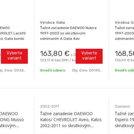
Výrobca: Galia
Výrobca: G
DAEWOO
Ťažné zariadenie DAEWOO Nubira
Ťažné zar
EVROLET Lacetti
1997-2003 so skrutkovým
1997-2003
d. Galia kombi
odnímaním A Galia 4dv
odnímaním 
163,80
€
168,5
Vyberte
Vyberte
DPH / ks
s DPH / ks
variant
variant
ks
133,17 €
bez DPH / ks
136,99 €
b
bj. čislo:
D0365-A
Ihneď k odberu
Obj. čislo:
D0145-A
Ihneď k od
2002-2011
Daewoo
e DAEWOO
Ťažné zariadenie DAEWOO
Ťažné za
YONG Musso
Kalos/ CHEVROLET Aveo, Kalos
Espero 1
rutkovým
2002-2011 so skrutkovým
skrutkov
a
odní.A Galia