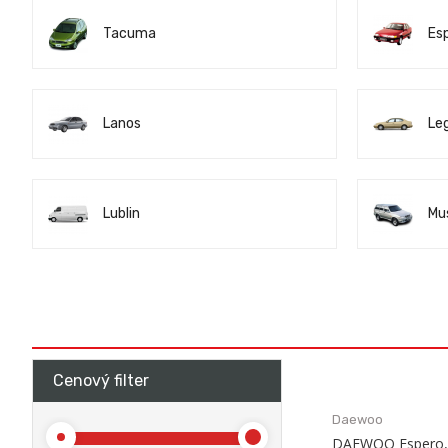
Tacuma
Es
Lanos
Le
Lublin
Mu
Cenový filter
Daewoo
DAEWOO Espero, 