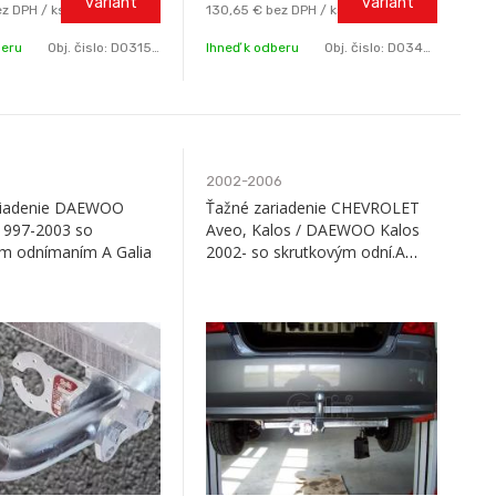
variant
variant
z DPH / ks
130,65 €
bez DPH / ks
beru
Obj. čislo:
D0315-A
Ihneď k odberu
Obj. čislo:
D0345-A
2002-2006
riadenie DAEWOO
Ťažné zariadenie CHEVROLET
1997-2003 so
Aveo, Kalos / DAEWOO Kalos
ým odnímaním A Galia
2002- so skrutkovým odní.A
Galia