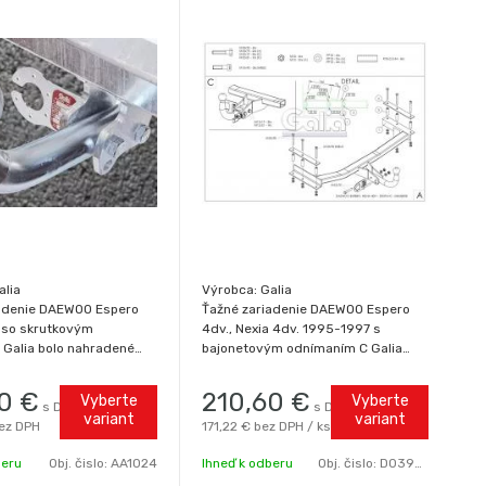
alia
Výrobca: Galia
adenie DAEWOO Espero
Ťažné zariadenie DAEWOO Espero
 so skrutkovým
4dv., Nexia 4dv. 1995-1997 s
Galia bolo nahradené
bajonetovým odnímaním C Galia
predaj Bez prívesu
4dv
a prekrývať EČV. Typ
0
€
210,60
€
Vyberte
Vyberte
s DPH
s DPH / ks
1995-1997. Zvislé
variant
variant
ez DPH
171,22 €
bez DPH / ks
 70kg
beru
Obj. čislo:
AA1024
Ihneď k odberu
Obj. čislo:
D0395-C