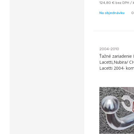
124,80 €
bez DPH / 
Na objednávku
O
2004-2010
Ťažné zariadeni
Lacetti,Nubira/ 
Lacetti 2004- kom
Galia