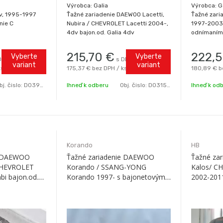
Výrobca: Galia
Výrobca: G
v, 1995-1997
Ťažné zariadenie DAEWOO Lacetti,
Ťažné zari
nie C
Nubira / CHEVROLET Lacetti 2004-,
1997-2003
4dv bajon.od. Galia 4dv
odnímaním 
215,70
€
222,
Vyberte
Vyberte
DPH / ks
s DPH / ks
variant
variant
ks
175,37 €
bez DPH / ks
180,89 €
b
bj. čislo:
D0395C
Ihneď k odberu
Obj. čislo:
D0315-C
Ihneď k od
Korando
HB
e DAEWOO
Ťažné zariadenie DAEWOO
Ťažné za
 CHEVROLET
Korando / SSANG-YONG
Kalos/ C
bi bajon.od.
Korando 1997- s bajonetovým
2002-201
odnímaním C Galia
odní.C Gal