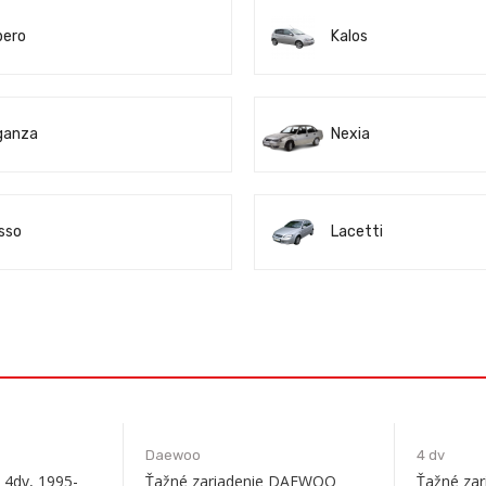
pero
Kalos
ganza
Nexia
sso
Lacetti
Daewoo
4 dv
4dv, 1995-
Ťažné zariadenie DAEWOO
Ťažné za