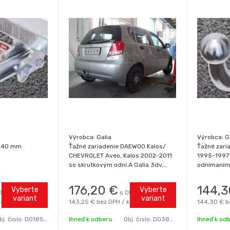
Výrobca: Galia
Výrobca: G
x 40 mm
Ťažné zariadenie DAEWOO Kalos/
Ťažné zari
CHEVROLET Aveo, Kalos 2002-2011
1995-1997
so skrutkovým odní.A Galia 3dv,
odnímaním 
5dv
#ODKAZ! do
nesmie guľ
176,20
€
144,3
Vyberte
Vyberte
DPH / ks
s DPH / ks
karosérie: 
variant
variant
ks
143,25 €
bez DPH / ks
144,30 €
b
zaťaženie:
bj. čislo:
D0185-A
Ihneď k odberu
Obj. čislo:
D0386-A
Ihneď k od