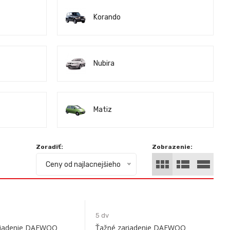
Korando
Nubira
Matiz
Zoradiť:
Zobrazenie:
Ceny od najlacnejšieho
5 dv
riadenie DAEWOO
Ťažné zariadenie DAEWOO