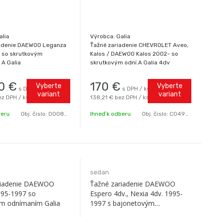
alia
Výrobca: Galia
iadenie DAEWOO Leganza
Ťažné zariadenie CHEVROLET Aveo,
 so skrutkovým
Kalos / DAEWOO Kalos 2002- so
A Galia
skrutkovým odní.A Galia 4dv
0
€
170
€
Vyberte
Vyberte
s DPH / ks
s DPH / ks
variant
variant
ez DPH / ks
138,21 €
bez DPH / ks
beru
Obj. čislo:
D0085-A
Ihneď k odberu
Obj. čislo:
C0496-A
sedan
riadenie DAEWOO
Ťažné zariadenie DAEWOO
995-1997 so
Espero 4dv., Nexia 4dv. 1995-
ým odnímaním Galia
1997 s bajonetovým
odnímaním C Galia