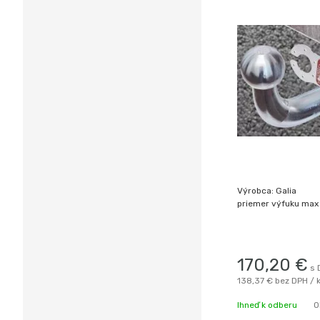
Výrobca: Galia
priemer výfuku ma
170,20
€
s 
138,37 €
bez DPH / 
Ihneď k odberu
O