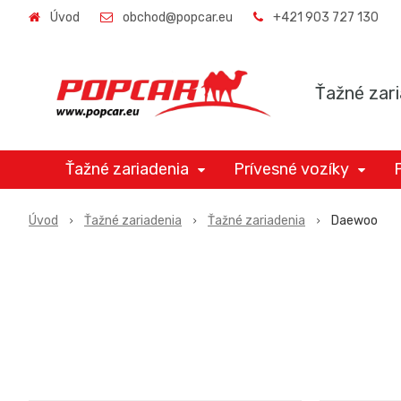
Úvod
obchod@popcar.eu
+421 903 727 130
Ťažné zari
Ťažné zariadenia
Prívesné vozíky
Úvod
Ťažné zariadenia
Ťažné zariadenia
Daewoo