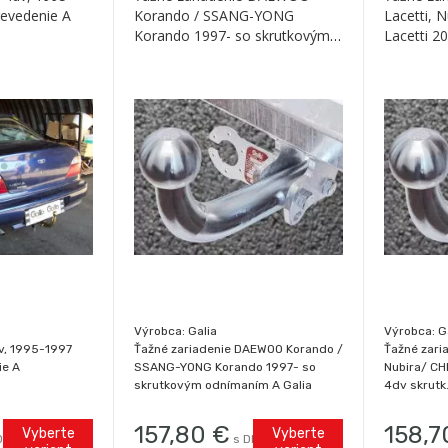
revedenie A
Korando / SSANG-YONG
Lacetti, 
Korando 1997- so skrutkovým
Lacetti 20
odnímaním A Galia
Galia
Výrobca: Galia
Výrobca: G
v, 1995-1997
Ťažné zariadenie DAEWOO Korando /
Ťažné zari
ie A
SSANG-YONG Korando 1997- so
Nubira/ CH
skrutkovým odnímaním A Galia
4dv skrutk
157,80
€
158,7
Vyberte
Vyberte
DPH / ks
s DPH / ks