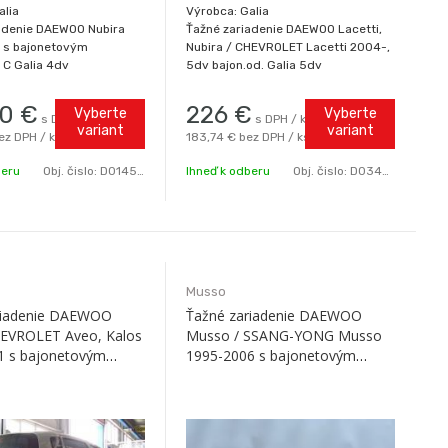
alia
Výrobca: Galia
adenie DAEWOO Nubira
Ťažné zariadenie DAEWOO Lacetti,
 s bajonetovým
Nubira / CHEVROLET Lacetti 2004-,
C Galia 4dv
5dv bajon.od. Galia 5dv
50
€
226
€
Vyberte
Vyberte
s DPH / ks
s DPH / ks
variant
variant
ez DPH / ks
183,74 €
bez DPH / ks
beru
Obj. čislo:
D0145-C
Ihneď k odberu
Obj. čislo:
D0345-C
Musso
riadenie DAEWOO
Ťažné zariadenie DAEWOO
HEVROLET Aveo, Kalos
Musso / SSANG-YONG Musso
1 s bajonetovým
1995-2006 s bajonetovým
ia
odnímaním C Galia