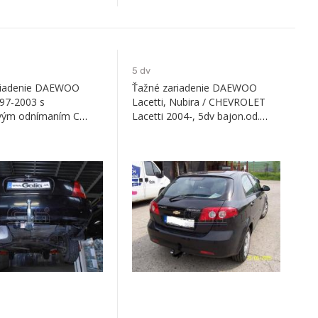
5 dv
riadenie DAEWOO
Ťažné zariadenie DAEWOO
97-2003 s
Lacetti, Nubira / CHEVROLET
vým odnímaním C
Lacetti 2004-, 5dv bajon.od.
Galia