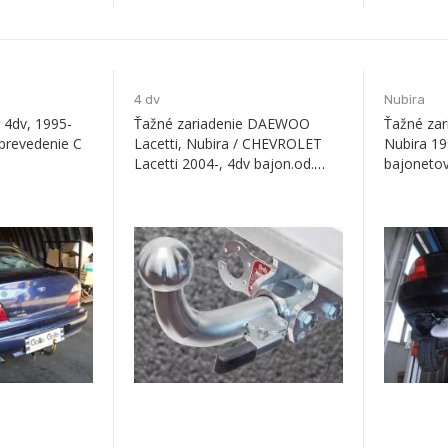
4 dv
Nubira
4dv, 1995-
Ťažné zariadenie DAEWOO
Ťažné za
prevedenie C
Lacetti, Nubira / CHEVROLET
Nubira 19
Lacetti 2004-, 4dv bajon.od.
bajoneto
Galia
Galia