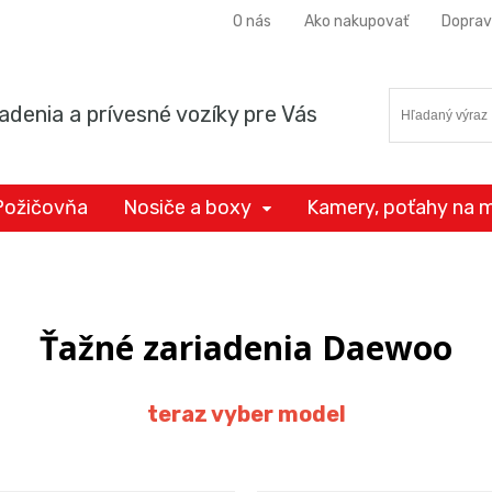
O nás
Ako nakupovať
Doprav
adenia a prívesné vozíky pre Vás
Požičovňa
Nosiče a boxy
Kamery, poťahy na m
Ťažné zariadenia Daewoo
teraz vyber model