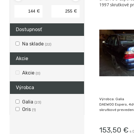
1997 skrutkové p
€
€
Dostupnosť
Na sklade
(22)
Akcie
Akcie
(0)
Výrobca
Výrobca: Galia
Galia
(23)
DAEWOO Espero, 4d
Oris
(1)
skrutkové preveden
153,50
€
s 