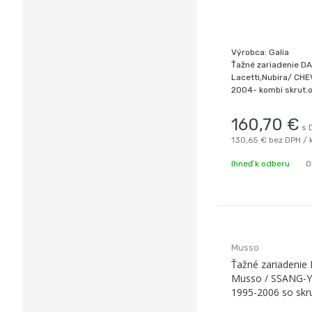
Výrobca: Galia
Ťažné zariadenie 
Lacetti,Nubira/ CH
2004- kombi skrut.o
160,70
€
s 
130,65 €
bez DPH / 
Ihneď k odberu
O
Musso
Ťažné zariadeni
Musso / SSANG-
1995-2006 so sk
odnímaním A Gali