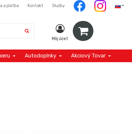
a a platba
Kontakt
Služby
Môj účet
ieru
Autodoplnky
Akciový Tovar