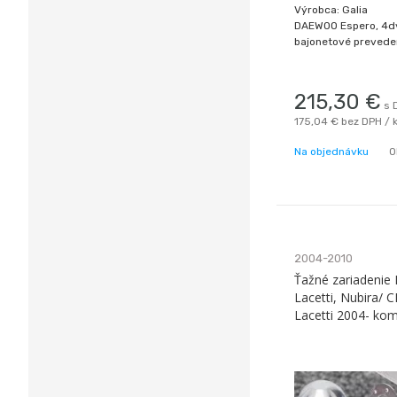
Výrobca: Galia
DAEWOO Espero, 4d
bajonetové prevede
215,30
€
s 
175,04 €
bez DPH / 
Na objednávku
O
2004-2010
Ťažné zariadeni
Lacetti, Nubira/
Lacetti 2004- kom
Galia