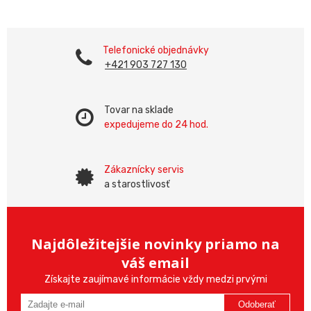
Telefonické objednávky
+421 903 727 130
Tovar na sklade
expedujeme do 24 hod.
Zákaznícky servis
a starostlivosť
Najdôležitejšie novinky priamo na
váš email
Získajte zaujímavé informácie vždy medzi prvými
Odoberať