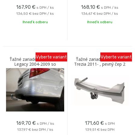
167,90
€
168,10
€
s DPH / ks
s DPH / ks
136,50 €
bez DPH / ks
136,67 €
bez DPH / ks
Ihneď k odberu
Ihneď k odberu
Vyberte variant
Vyberte variant
Ťažné zariadenie SUBARU
Ťažné zariadenie Subaru
Legacy 2004-2009 so
Trezia 2011- , pevný čep 2
skrutkovým odnímaním A
šrouby, Westfalia
Galia
169,70
€
171,60
€
s DPH / ks
s DPH
137,97 €
bez DPH / ks
139,51 €
bez DPH