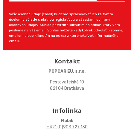
Vaše osobné údaje (email) budeme spracovávať len za týmto
účelom v súlade s platnou legislatívou a zásadami ochrany
osobných údajov. Súhlas potvrdíte kliknutím na odkaz, ktorý vám
pošleme na váš email. Súhlas môžete kedykoľvek odvolať písomne,
emailom alebo kliknutím na odkaz z ktoréhokoľvek informačného
emailu.
Kontakt
POPCAR EU, s.r.o.
Pestovateľská 10
821 04 Bratislava
Infolinka
Mobil:
+421 (0)903 727 130