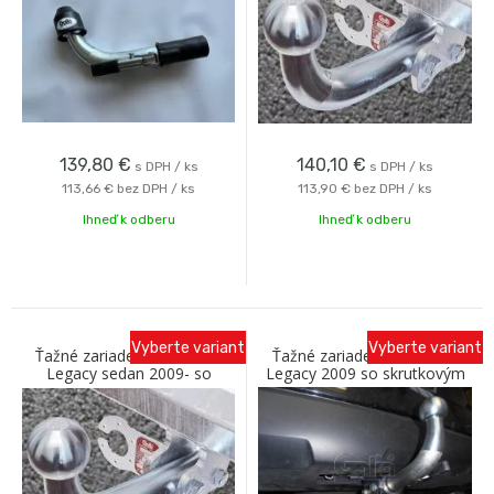
139,80
€
140,10
€
s DPH / ks
s DPH / ks
113,66 €
bez DPH / ks
113,90 €
bez DPH / ks
Ihneď k odberu
Ihneď k odberu
Vyberte variant
Vyberte variant
Ťažné zariadenie SUBARU
Ťažné zariadenie SUBARU
Legacy sedan 2009- so
Legacy 2009 so skrutkovým
skrutkovým odnímaním A
odnímaním A Galia
Galia