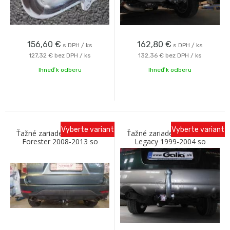
156,60
€
162,80
€
s DPH / ks
s DPH / ks
127,32 €
bez DPH / ks
132,36 €
bez DPH / ks
Ihneď k odberu
Ihneď k odberu
Vyberte variant
Vyberte variant
Ťažné zariadenie SUBARU
Ťažné zariadenie SUBARU
Forester 2008-2013 so
Legacy 1999-2004 so
skrutkovým odnímaním A
skrutkovým odnímaním A
Galia
Galia