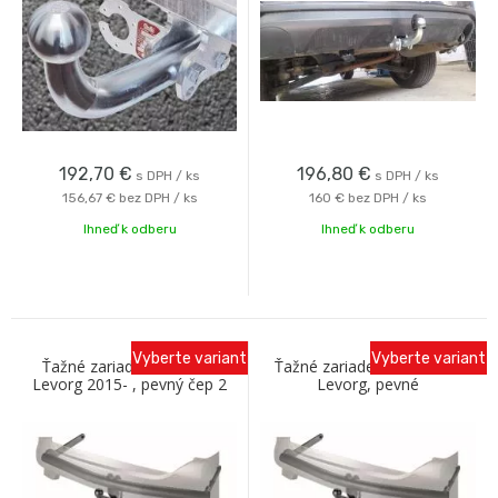
192,70
€
196,80
€
s DPH / ks
s DPH / ks
156,67 €
bez DPH / ks
160 €
bez DPH / ks
Ihneď k odberu
Ihneď k odberu
Vyberte variant
Vyberte variant
Ťažné zariadenie Subaru
Ťažné zariadenie SUBARU
Levorg 2015- , pevný čep 2
Levorg, pevné
šrouby, Westfalia