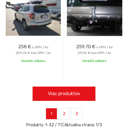
258
€
259,70
€
s DPH / ks
s DPH / ks
209,76 €
bez DPH / ks
211,14 €
bez DPH / ks
Ihneď k odberu
Ihneď k odberu
Viac produktov
1
2
3
Produkty:
1
-
32
/
71
| Aktuálna strana:
1
/
3