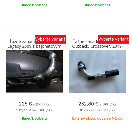
Ihneď k odberu
Ihneď k odberu
Vyberte variant
Vyberte variant
Ťažné zariadenie SUBARU
Ťažné zariadenie SUBARU
Legacy 2009 s bajonetovým
Outback, Crossover, 2019-
odnímaním C Galia
skrutkové prevedenie A
225
€
232,80
€
s DPH / ks
s DPH / ks
182,93 €
bez DPH / ks
189,27 €
bez DPH / ks
Ihneď k odberu
Externý sklad, dodanie 1-2 dni