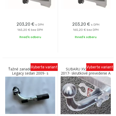
203,20
€
203,20
€
s DPH
s DPH
165,20 €
bez DPH
165,20 €
bez DPH
Ihneď k odberu
Ihneď k odberu
Vyberte variant
Vyberte variant
Ťažné zariadenie SUBARU
SUBARU XV, Crossover,
Legacy sedan 2009- s
2017- skrutkové prevedenie A
bajonetovým odnímaním C
Galia