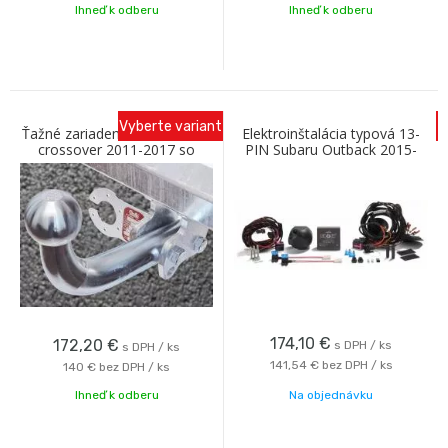
Ihneď k odberu
Ihneď k odberu
Vyberte variant
Ťažné zariadenie SUBARU XV
Elektroinštalácia typová 13-
crossover 2011-2017 so
PIN Subaru Outback 2015-
skrutkovým odnímaním A
Westfalia
Galia
174,10
€
172,20
€
s DPH / ks
s DPH / ks
141,54 €
bez DPH / ks
140 €
bez DPH / ks
Ihneď k odberu
Na objednávku