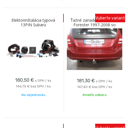
Vyberte variant
Elektorinštalácia typová
Ťažné zariadenie SUBARU
13PIN Subaru
Forester 1997-2008 so
Outback/Levorg20-/Impreza/XV
skrutkovým odnímaním A
20- S.Forester 20-ECS
Galia
180,50
€
181,30
€
s DPH / ks
s DPH / ks
146,75 €
bez DPH / ks
147,40 €
bez DPH / ks
Na objednávku
Ihneď k odberu