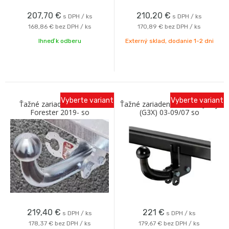
207,70
€
210,20
€
s DPH / ks
s DPH / ks
168,86 €
bez DPH / ks
170,89 €
bez DPH / ks
Ihneď k odberu
Externý sklad, dodanie 1-2 dni
Vyberte variant
Vyberte variant
Ťažné zariadenie Subaru
Ťažné zariadenie Subaru Justy
Forester 2019- so
(G3X) 03-09/07 so
skrutkovým odnímaním ,
skrutkovým odnímaním Oris
pasuje na hybrid Galia
219,40
€
221
€
s DPH / ks
s DPH / ks
178,37 €
bez DPH / ks
179,67 €
bez DPH / ks