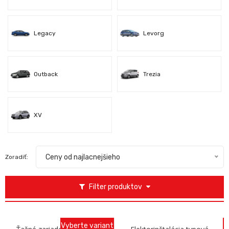
Legacy
Levorg
Outback
Trezia
XV
Ceny od najlacnejšieho
Zoradiť:
Filter produktov
Vyberte variant