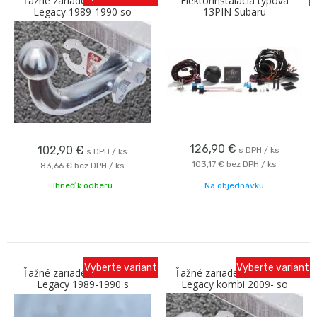
Ťažné zariadenie SUBARU
Elektorinštalácia typová
Legacy 1989-1990 so
13PIN Subaru
skrutkovým odnímaním A
Outback/Levorg15-/Impreza/XV
Galia
13- S.Forester 13-19SJ
126,90
€
102,90
€
s DPH / ks
s DPH / ks
103,17 €
bez DPH / ks
83,66 €
bez DPH / ks
Ihneď k odberu
Na objednávku
Vyberte variant
Vyberte variant
Ťažné zariadenie SUBARU
Ťažné zariadenie SUBARU
Legacy 1989-1990 s
Legacy kombi 2009- so
bajonetovým odnímaním C
skrutkovým odnímaním A
Galia
Galia