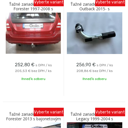
Vyberte variant
Vyberte variant
Ťažné zariadenie SUBARU
Ťažné zariadenie SUBARU
Forester 1997-2008 s
Outback 2015- s
bajonetovým odnímaním C
bajonetovým odnímaním C
Galia
Galia
252,80
€
256,90
€
s DPH / ks
s DPH / ks
205,53 €
bez DPH / ks
208,86 €
bez DPH / ks
Ihneď k odberu
Ihneď k odberu
Vyberte variant
Vyberte variant
Ťažné zariadenie SUBARU
Ťažné zariadenie SUBARU
Forester 2013 s bajonetovým
Legacy 1999-2004 s
odnímaním C Galia
bajonetovým odnímaním C
Galia