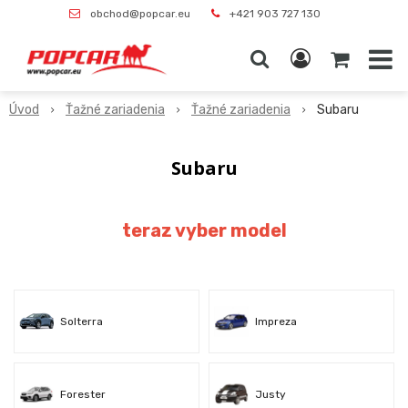
obchod@popcar.eu
+421 903 727 130
Úvod
Ťažné zariadenia
Ťažné zariadenia
Subaru
Subaru
teraz vyber model
Solterra
Impreza
Forester
Justy