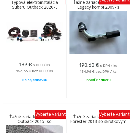
Vyberte variant
Typová elektroinštalácia
Ťažné zariadenie SUBARU
Subaru Outback 2020- ,
Legacy kombi 2009- s
13pin, ECS
bajonetovým odnímaním C
Galia
189
€
190,60
€
s DPH / ks
s DPH / ks
153,66 €
bez DPH / ks
154,96 €
bez DPH / ks
Na objednávku
Ihneď k odberu
Vyberte variant
Vyberte variant
Ťažné zariadenie SUBARU
Ťažné zariadenie SUBARU
Outback 2015- so
Forester 2013 so skrutkovým
skrutkovým odnímaním A
odnímaním A Galia
Galia