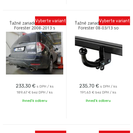
Vyberte variant
Vyberte variant
Ťažné zariadenie SUBARU
Ťažné zariadenie Subaru
Forester 2008-2013 s
Forester 08-03/13 so
bajonetovým odnímaním C
skrutkovým odnímaním Oris
Galia
233,30
€
235,70
€
s DPH / ks
s DPH / ks
189,67 €
bez DPH / ks
191,63 €
bez DPH / ks
Ihneď k odberu
Ihneď k odberu