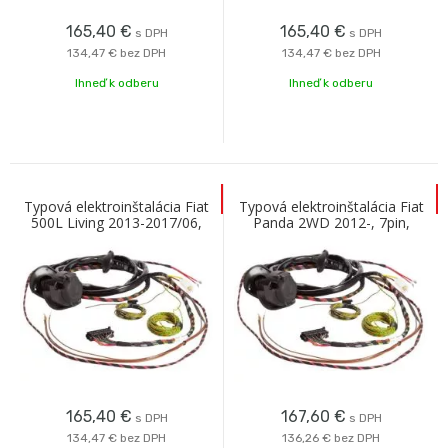
165,40
€
165,40
€
s DPH
s DPH
134,47 €
bez DPH
134,47 €
bez DPH
Ihneď k odberu
Ihneď k odberu
Typová elektroinštalácia Fiat
Typová elektroinštalácia Fiat
500L Living 2013-2017/06,
Panda 2WD 2012-, 7pin,
13pin, Westfalia
Westfalia
165,40
€
167,60
€
s DPH
s DPH
134,47 €
bez DPH
136,26 €
bez DPH