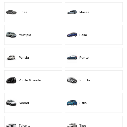
Linea
Marea
Multipla
Palio
Panda
Punto
Punto Grande
Scudo
Sedici
Stilo
Talento
Tipo