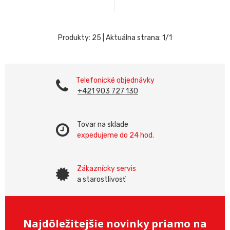
Produkty:
25
| Aktuálna strana:
1
/
1
Telefonické objednávky
+421 903 727 130
Tovar na sklade
expedujeme do 24 hod.
Zákaznícky servis
a starostlivosť
Najdôležitejšie novinky priamo na