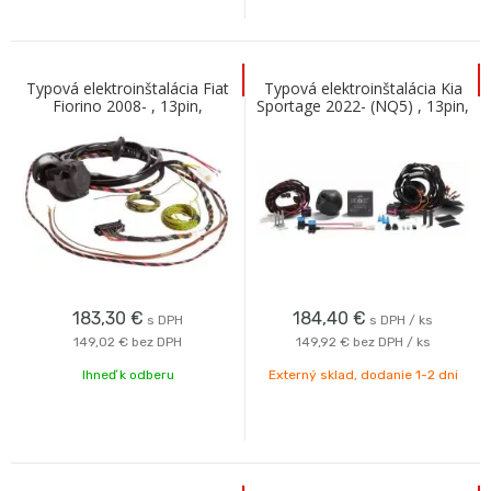
Typová elektroinštalácia Fiat
Typová elektroinštalácia Kia
Fiorino 2008- , 13pin,
Sportage 2022- (NQ5) , 13pin,
Westfalia
ECS
183,30
€
184,40
€
s DPH
s DPH / ks
149,02 €
bez DPH
149,92 €
bez DPH / ks
Ihneď k odberu
Externý sklad, dodanie 1-2 dni