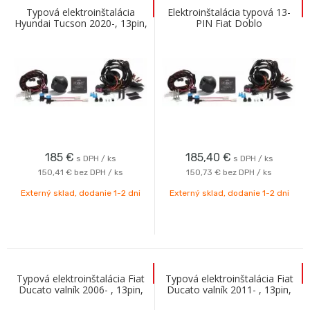
Typová elektroinštalácia
Elektroinštalácia typová 13-
Hyundai Tucson 2020-, 13pin,
PIN Fiat Doblo
ECS
Cargo/Panorama 02/10-
185
€
185,40
€
s DPH / ks
s DPH / ks
150,41 €
bez DPH / ks
150,73 €
bez DPH / ks
Externý sklad, dodanie 1-2 dni
Externý sklad, dodanie 1-2 dni
Typová elektroinštalácia Fiat
Typová elektroinštalácia Fiat
Ducato valník 2006- , 13pin,
Ducato valník 2011- , 13pin,
ConWys AG
ConWys AG