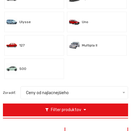
Ulysse
Uno
127
Multipla II
500
Ceny od najlacnejšieho
Zoradiť:
Filter produktov