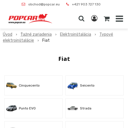
obchod@popcar.eu
+421 903 727 130
Úvod
Ťažné zariadenia
Elektroinštalácia
Typové
elektroinštalácie
Fiat
Fiat
Cinquecento
Seicento
Punto EVO
Strada