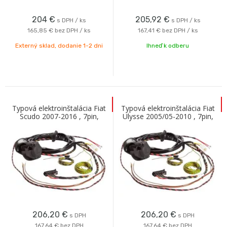
204
€
205,92
€
s DPH / ks
s DPH / ks
165,85 €
bez DPH / ks
167,41 €
bez DPH / ks
Externý sklad, dodanie 1-2 dni
Ihneď k odberu
Typová elektroinštalácia Fiat
Typová elektroinštalácia Fiat
Scudo 2007-2016 , 7pin,
Ulysse 2005/05-2010 , 7pin,
Westfalia
Westfalia
206,20
€
206,20
€
s DPH
s DPH
167,64 €
bez DPH
167,64 €
bez DPH