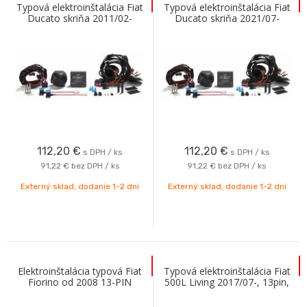
Typová elektroinštalácia Fiat
Typová elektroinštalácia Fiat
Ducato skriňa 2011/02-
Ducato skriňa 2021/07-
7pinAC
7pinAC
112,20
€
112,20
€
s DPH / ks
s DPH / ks
91,22 €
bez DPH / ks
91,22 €
bez DPH / ks
Externý sklad, dodanie 1-2 dni
Externý sklad, dodanie 1-2 dni
Elektroinštalácia typová Fiat
Typová elektroinštalácia Fiat
Fiorino od 2008 13-PIN
500L Living 2017/07-, 13pin,
ECS