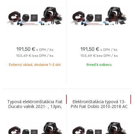
191,50
€
191,50
€
s DPH / ks
s DPH / ks
155,69 €
bez DPH / ks
155,69 €
bez DPH / ks
Externý sklad, dodanie 1-2 dni
Ihneď k odberu
Typová elektroinštalácia Fiat
Elektroinštalácia typová 13-
Ducato valník 2021- , 13pin,
PIN Fiat Doblo 2010-2018 AC
ConWys AG