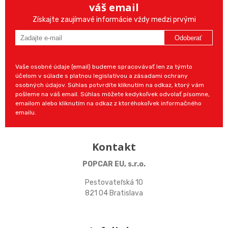
váš email
Získajte zaujímavé informácie vždy medzi prvými
Odoberať
Vaše osobné údaje (email) budeme spracovávať len za týmto
účelom v súlade s platnou legislatívou a zásadami ochrany
osobných údajov. Súhlas potvrdíte kliknutím na odkaz, ktorý vám
pošleme na váš email. Súhlas môžete kedykoľvek odvolať písomne,
emailom alebo kliknutím na odkaz z ktoréhokoľvek informačného
emailu.
Kontakt
POPCAR EU, s.r.o.
Pestovateľská 10
821 04 Bratislava