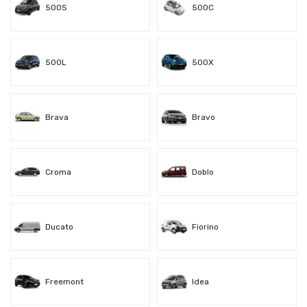
500S
500C
500L
500X
Brava
Bravo
Croma
Doblo
Ducato
Fiorino
Freemont
Idea