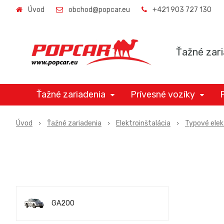
Úvod
obchod@popcar.eu
+421 903 727 130
Ťažné zari
Ťažné zariadenia
Prívesné vozíky
Úvod
Ťažné zariadenia
Elektroinštalácia
Typové elek
GA200