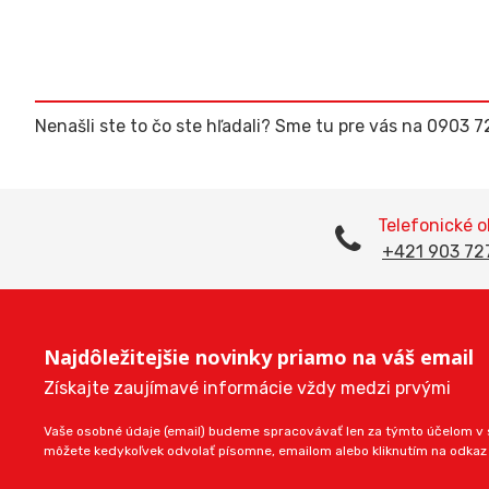
Nenašli ste to čo ste hľadali? Sme tu pre vás na 0903 
Telefonické 
+421 903 72
Najdôležitejšie novinky priamo na váš email
Získajte zaujímavé informácie vždy medzi prvými
Vaše osobné údaje (email) budeme spracovávať len za týmto účelom v s
môžete kedykoľvek odvolať písomne, emailom alebo kliknutím na odkaz