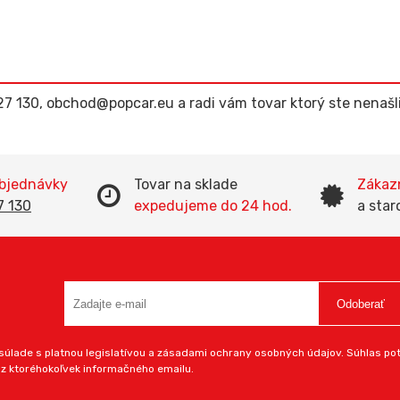
727 130, obchod@popcar.eu a radi vám tovar ktorý ste nenaš
objednávky
Tovar na sklade
Zákazn
7 130
expedujeme do 24 hod.
a star
Odoberať
úlade s platnou legislatívou a zásadami ochrany osobných údajov. Súhlas potv
 z ktoréhokoľvek informačného emailu.