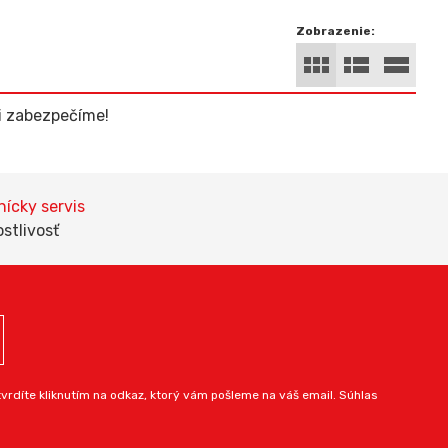
Zobrazenie:
li zabezpečíme!
ícky servis
ostlivosť
rdíte kliknutím na odkaz, ktorý vám pošleme na váš email. Súhlas