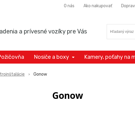
O nás
Ako nakupovať
Doprav
adenia a prívesné vozíky pre Vás
Požičovňa
Nosiče a boxy
Kamery, poťahy na m
troinštalácie
Gonow
Gonow