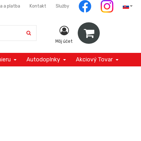
a a platba
Kontakt
Služby
Môj účet
ieru
Autodoplnky
Akciový Tovar