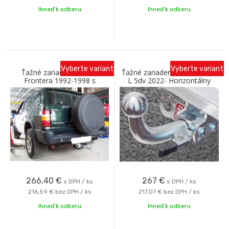
Ihneď k odberu
Ihneď k odberu
Vyberte variant
Vyberte variant
Ťažné zariadenie OPEL
Ťažné zariadenie OPEL Astra
Frontera 1992-1998 s
L 5dv 2022- Horizontálny
bajonetovým odnímaním C
bajonet Galia
Galia
266,40
€
267
€
s DPH / ks
s DPH / ks
216,59 €
bez DPH / ks
217,07 €
bez DPH / ks
Ihneď k odberu
Ihneď k odberu