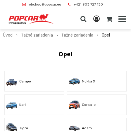
obchod@popcar.eu
+421 903 727 130
Úvod
Ťažné zariadenia
Ťažné zariadenia
Opel
Opel
Campo
Mokka X
Karl
Corsa-e
Tigra
Adam