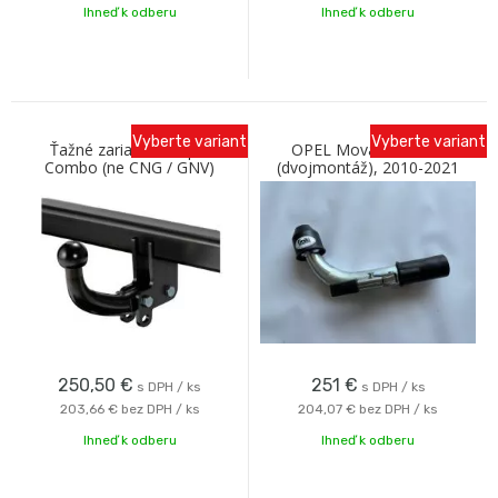
Ihneď k odberu
Ihneď k odberu
Vyberte variant
Vyberte variant
Ťažné zariadenie Opel
OPEL Movano, valník
Combo (ne CNG / GNV)
(dvojmontáž), 2010-2021
02/12- so skrutkovým
bajonetové prevedenie C
odnímaním Oris
250,50
€
251
€
s DPH / ks
s DPH / ks
203,66 €
bez DPH / ks
204,07 €
bez DPH / ks
Ihneď k odberu
Ihneď k odberu