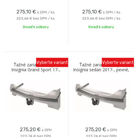
275,10
€
275,10
€
s DPH / ks
s DPH / ks
223,66 €
bez DPH / ks
223,66 €
bez DPH / ks
Ihneď k odberu
Ihneď k odberu
Vyberte variant
Vyberte variant
Ťažné zariadenie Opel
Ťažné zariadenie Opel
Insignia Grand Sport 17-,
Insignia sedan 2017-, pevné,
pevný
Westfalia
275,20
€
275,20
€
s DPH
s DPH
223,74 €
bez DPH
223,74 €
bez DPH