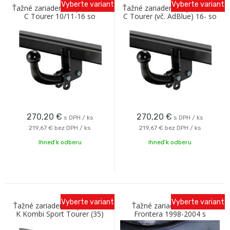
Vyberte variant
Vyberte variant
Ťažné zariadenie Opel Zafira
Ťažné zariadenie Opel Zafira
C Tourer 10/11-16 so
C Tourer (vč. AdBlue) 16- so
skrutkovým odnímaním Oris
skrutkovým odnímaním Oris
270,20
€
270,20
€
s DPH / ks
s DPH / ks
219,67 €
bez DPH / ks
219,67 €
bez DPH / ks
Ihneď k odberu
Ihneď k odberu
Vyberte variant
Vyberte variant
Ťažné zariadenie Opel Astra
Ťažné zariadenie OPEL
K Kombi Sport Tourer (35)
Frontera 1998-2004 s
11/15- so skrutkovým
bajonetovým odnímaním C