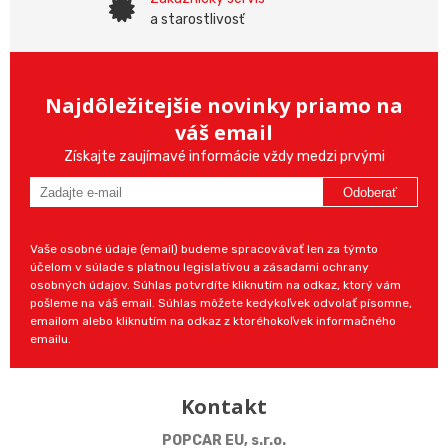
a starostlivosť
Najdôležitejšie novinky priamo na
váš email
Získajte zaujímavé informácie vždy medzi prvými
Odoberať
Vaše osobné údaje (email) budeme spracovávať len za týmto
účelom v súlade s platnou legislatívou a zásadami ochrany
osobných údajov. Súhlas potvrdíte kliknutím na odkaz, ktorý vám
pošleme na váš email. Súhlas môžete kedykoľvek odvolať písomne,
emailom alebo kliknutím na odkaz z ktoréhokoľvek informačného
emailu.
Kontakt
POPCAR EU, s.r.o.