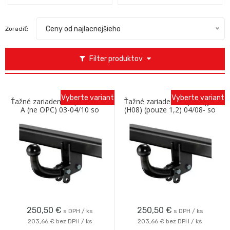
Ceny od najlacnejšieho
Zoradiť:
Filter produktov
Vyberte variant
Vyberte variant
Ťažné zariadenie Opel Meriva
Ťažné zariadenie Opel Agila
A (ne OPC) 03-04/10 so
(H08) (pouze 1,2) 04/08- so
skrutkovým odnímaním Oris
skrutkovým odnímaním Oris
250,50
€
250,50
€
s DPH / ks
s DPH / ks
203,66 €
bez DPH / ks
203,66 €
bez DPH / ks