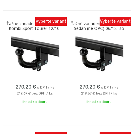
Vyberte variant
Vyberte variant
Ťažné zariadenie Opel Astra J
Ťažné zariadenie Opel Astra J
Kombi Sport Tourer 12/10-
Sedan (ne OPC) 06/12- so
so skrutkovým odnímaním
skrutkovým odnímaním Oris
Oris
270,20
€
270,20
€
s DPH / ks
s DPH / ks
219,67 €
bez DPH / ks
219,67 €
bez DPH / ks
Ihneď k odberu
Ihneď k odberu