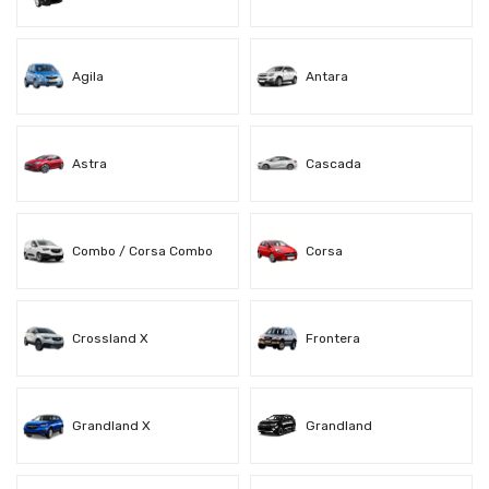
Agila
Antara
Astra
Cascada
Combo / Corsa Combo
Corsa
Crossland X
Frontera
Grandland X
Grandland