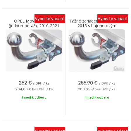
Vyberte variant
Vyberte variant
OPEL Movano, valník
Ťažné zariadenie OPEL Astra
(jednomontáž), 2010-2021
2015 s bajonetovým
bajonetové prevedenie C
odnímaním C Galia
252
€
255,90
€
s DPH / ks
s DPH / ks
204,88 €
bez DPH / ks
208,05 €
bez DPH / ks
Ihneď k odberu
Ihneď k odberu