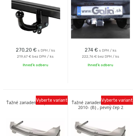
odnímaním Oris
Galia
270,20
€
274
€
s DPH / ks
s DPH / ks
219,67 €
bez DPH / ks
222,76 €
bez DPH / ks
Ihneď k odberu
Ihneď k odberu
Vyberte variant
Vyberte variant
Ťažné zariadenie Opel Meriva
Ťažné zariadenie Opel Meriva
2010- (B) , pevný čep 2
šrouby, Westfalia