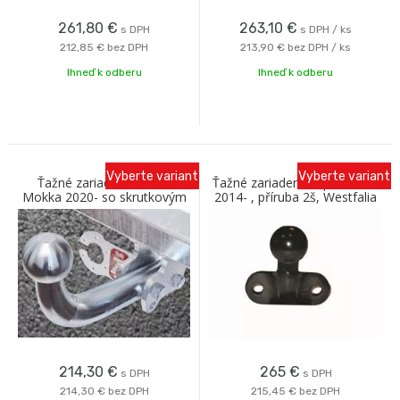
261,80
€
263,10
€
s DPH
s DPH / ks
212,85 €
bez DPH
213,90 €
bez DPH / ks
Ihneď k odberu
Ihneď k odberu
Vyberte variant
Vyberte variant
Ťažné zariadenie OPEL
Ťažné zariadenie Opel Vivaro
Mokka 2020- so skrutkovým
2014- , příruba 2š, Westfalia
odnímaním Galia
214,30
€
265
€
s DPH
s DPH
214,30 €
bez DPH
215,45 €
bez DPH