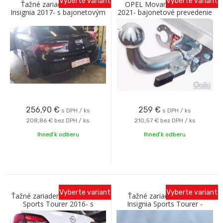
Vyberte variant
Vyberte variant
Ťažné zariadenie OPEL
OPEL Movano, dodávka,
Insignia 2017- s bajonetovým
2021- bajonetové prevedenie
odnímaním C Galia
C
256,90
€
259
€
s DPH / ks
s DPH / ks
208,86 €
bez DPH / ks
210,57 €
bez DPH / ks
Ihneď k odberu
Ihneď k odberu
Vyberte variant
Vyberte variant
Ťažné zariadenie OPEL Astra
Ťažné zariadenie OPEL
Sports Tourer 2016- s
Insignia Sports Tourer -
bajonetovým odnímaním C
kombi 2017- s bajonetovým
Galia
odnímaním C Galia