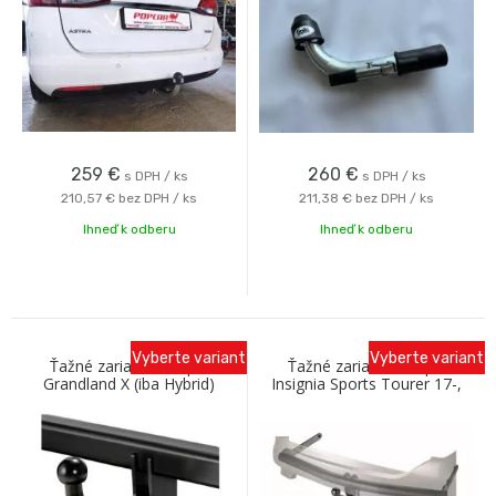
259
€
260
€
s DPH / ks
s DPH / ks
210,57 €
bez DPH / ks
211,38 €
bez DPH / ks
Ihneď k odberu
Ihneď k odberu
Vyberte variant
Vyberte variant
Ťažné zariadenie Opel
Ťažné zariadenie Opel
Grandland X (iba Hybrid)
Insignia Sports Tourer 17-,
01/2020- so skrutkovým
vertikal
odnímaním Oris