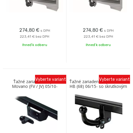
274,80
€
274,80
€
s DPH
s DPH
223,41 €
bez DPH
223,41 €
bez DPH
Ihneď k odberu
Ihneď k odberu
Vyberte variant
Vyberte variant
Ťažné zariadenie Opel
Ťažné zariadenie Opel Astra K
Movano (FV / JV) 05/10-
HB (68) 06/15- so skrutkovým
prírubový ťažný čap Oris
odnímaním Oris