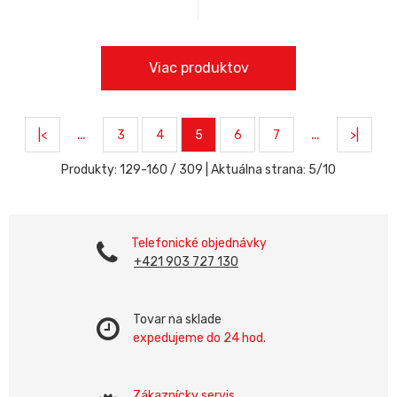
Viac produktov
…
…
|<
3
4
5
6
7
>|
Produkty:
129
-
160
/
309
| Aktuálna strana:
5
/
10
Telefonické objednávky
+421 903 727 130
Tovar na sklade
expedujeme do 24 hod.
Zákaznícky servis