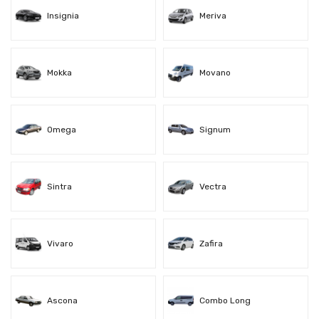
Insignia
Meriva
Mokka
Movano
Omega
Signum
Sintra
Vectra
Vivaro
Zafira
Ascona
Combo Long