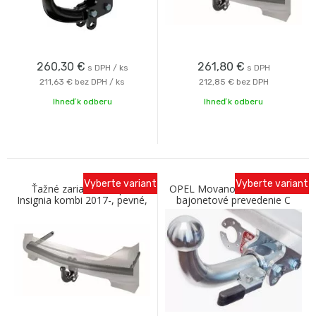
260,30
€
261,80
€
s DPH / ks
s DPH
211,63 €
bez DPH / ks
212,85 €
bez DPH
Ihneď k odberu
Ihneď k odberu
Vyberte variant
Vyberte variant
Ťažné zariadenie Opel
OPEL Movano, valník, 2022-
Insignia kombi 2017-, pevné,
bajonetové prevedenie C
Westfalia