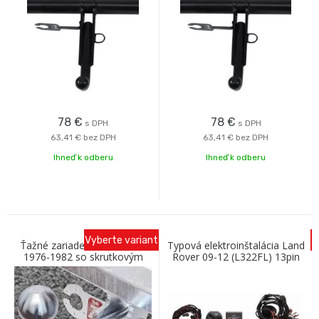
78
€
78
€
s DPH
s DPH
63,41 €
bez DPH
63,41 €
bez DPH
Ihneď k odberu
Ihneď k odberu
Vyberte variant
Ťažné zariadenie AUDI 100
Typová elektroinštalácia Land
1976-1982 so skrutkovým
Rover 09-12 (L322FL) 13pin
odnímaním A Galia
AC