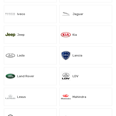
Iveco
Jaguar
Jeep
Kia
Lada
Lancia
Land Rover
LDV
Lexus
Mahindra