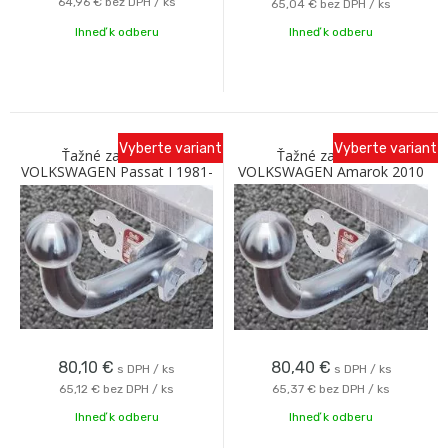
64,96 €
bez DPH / ks
65,04 €
bez DPH / ks
Ihneď k odberu
Ihneď k odberu
Vyberte variant
Vyberte variant
Ťažné zariadenie
Ťažné zariadenie
VOLKSWAGEN Passat I 1981-
VOLKSWAGEN Amarok 2010
1985 so skrutkovým
so skrutkovým odnímaním A
odnímaním A Galia
Galia
80,10
€
80,40
€
s DPH / ks
s DPH / ks
65,12 €
bez DPH / ks
65,37 €
bez DPH / ks
Ihneď k odberu
Ihneď k odberu