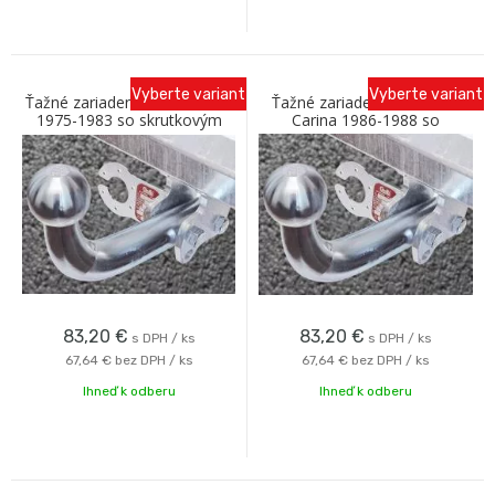
Vyberte variant
Vyberte variant
Ťažné zariadenie BMW 3-rad
Ťažné zariadenie TOYOTA
1975-1983 so skrutkovým
Carina 1986-1988 so
odnímaním A Galia
skrutkovým odnímaním A
Galia
83,20
€
83,20
€
s DPH / ks
s DPH / ks
67,64 €
bez DPH / ks
67,64 €
bez DPH / ks
Ihneď k odberu
Ihneď k odberu