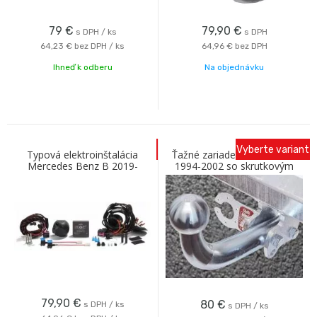
79
€
79,90
€
s DPH / ks
s DPH
64,23 €
bez DPH / ks
64,96 €
bez DPH
Ihneď k odberu
Na objednávku
Vyberte variant
Typová elektroinštalácia
Ťažné zariadenie KIA Besta
Mercedes Benz B 2019-
1994-2002 so skrutkovým
(W247) , 13pin, ECS
odnímaním A Galia
79,90
€
80
€
s DPH / ks
s DPH / ks