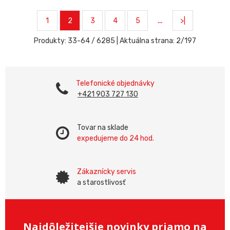
…
1
2
3
4
5
>|
Produkty:
33
-
64
/
6285
| Aktuálna strana:
2
/
197
Telefonické objednávky
+421 903 727 130
Tovar na sklade
expedujeme do 24 hod.
Zákaznícky servis
a starostlivosť
Najdôležitejšie novinky priamo na