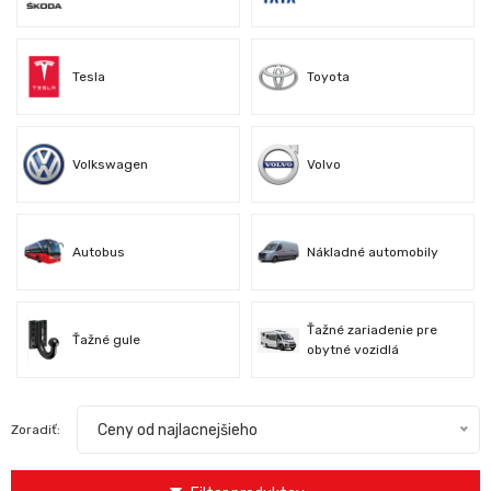
Tesla
Toyota
Volkswagen
Volvo
Autobus
Nákladné automobily
Ťažné zariadenie pre
Ťažné gule
obytné vozidlá
Ceny od najlacnejšieho
Zoradiť: