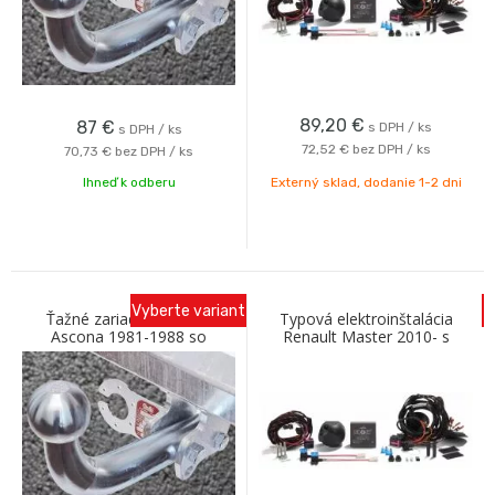
89,20
€
87
€
s DPH / ks
s DPH / ks
72,52 €
bez DPH / ks
70,73 €
bez DPH / ks
Ihneď k odberu
Externý sklad, dodanie 1-2 dni
Vyberte variant
Ťažné zariadenie OPEL
Typová elektroinštalácia
Ascona 1981-1988 so
Renault Master 2010- s
skrutkovým odnímaním A
predprípravou
Galia