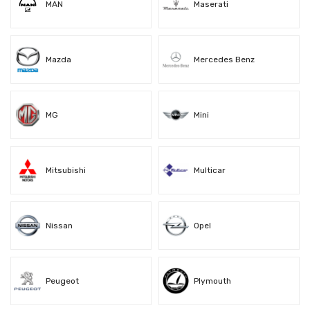
MAN
Maserati
Mazda
Mercedes Benz
MG
Mini
Mitsubishi
Multicar
Nissan
Opel
Peugeot
Plymouth