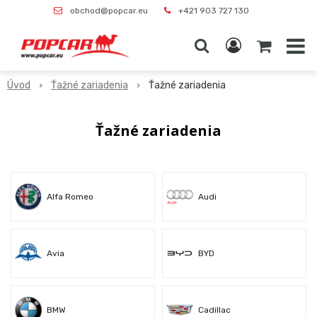
obchod@popcar.eu
+421 903 727 130
Úvod
Ťažné zariadenia
Ťažné zariadenia
Ťažné zariadenia
Alfa Romeo
Audi
Avia
BYD
BMW
Cadillac