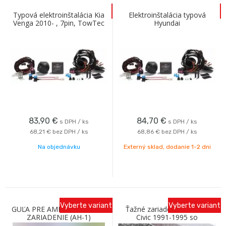
Typová elektroinštalácia Kia
Elektroinštalácia typová
Venga 2010- , 7pin, TowTec
Hyundai
SantaFe(TM),Kon/Kia Ceed
HB+ kombi 17-20 13-PIN
2018-
83,90
€
84,70
€
s DPH / ks
s DPH / ks
68,21 €
bez DPH / ks
68,86 €
bez DPH / ks
Na objednávku
Externý sklad, dodanie 1-2 dni
Vyberte variant
Vyberte variant
GUĽA PRE AMERICKÉ ŤAŽNÉ
Ťažné zariadenie HONDA
ZARIADENIE (AH-1)
Civic 1991-1995 so
skrutkovým odnímaním A