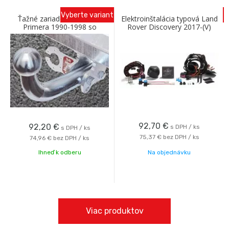
Vyberte variant
Ťažné zariadenie NISSAN
Elektroinštalácia typová Land
Primera 1990-1998 so
Rover Discovery 2017-(V)
skrutkovým odnímaním A
13pinová
Galia
92,70
€
92,20
€
s DPH / ks
s DPH / ks
75,37 €
bez DPH / ks
74,96 €
bez DPH / ks
Ihneď k odberu
Na objednávku
Viac produktov