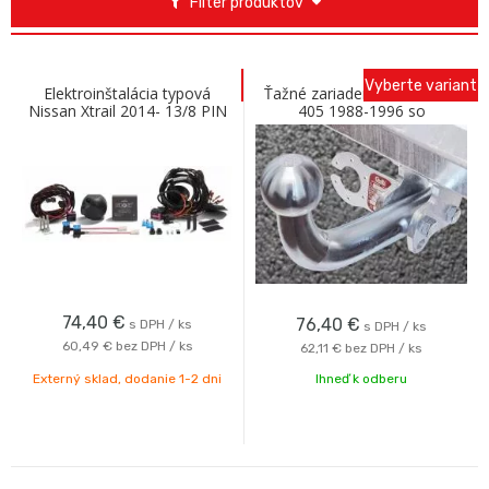
Filter produktov
Vyberte variant
Elektroinštalácia typová
Ťažné zariadenie PEUGEOT
Nissan Xtrail 2014- 13/8 PIN
405 1988-1996 so
skrutkovým odnímaním A
Galia
74,40
€
76,40
€
s DPH / ks
s DPH / ks
60,49 €
bez DPH / ks
62,11 €
bez DPH / ks
Externý sklad, dodanie 1-2 dni
Ihneď k odberu