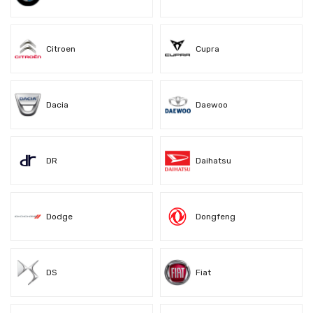
Citroen
Cupra
Dacia
Daewoo
DR
Daihatsu
Dodge
Dongfeng
DS
Fiat