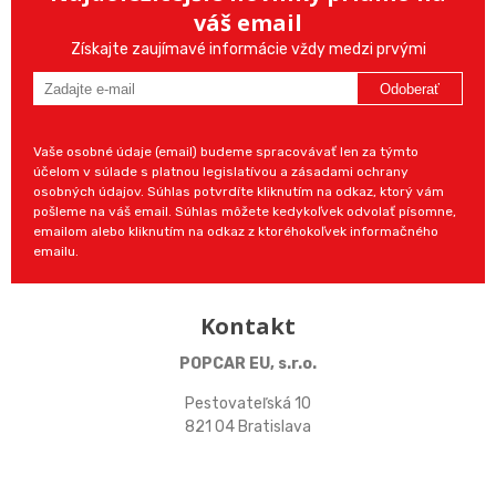
váš email
Získajte zaujímavé informácie vždy medzi prvými
Odoberať
Vaše osobné údaje (email) budeme spracovávať len za týmto
účelom v súlade s platnou legislatívou a zásadami ochrany
osobných údajov. Súhlas potvrdíte kliknutím na odkaz, ktorý vám
pošleme na váš email. Súhlas môžete kedykoľvek odvolať písomne,
emailom alebo kliknutím na odkaz z ktoréhokoľvek informačného
emailu.
Kontakt
POPCAR EU, s.r.o.
Pestovateľská 10
821 04 Bratislava