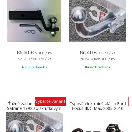
Galia
85,50
€
86,40
€
s DPH / ks
s DPH / ks
69,51 €
bez DPH / ks
70,24 €
bez DPH / ks
Na objednávku
Ihneď k odberu
Vyberte variant
Ťažné zariadenie RENAULT
Typová elektroinštalácia Ford
Safrane 1992 so skrutkovým
Focus III/C-Max 2003-2010
odnímaním A Galia
13Pin AC