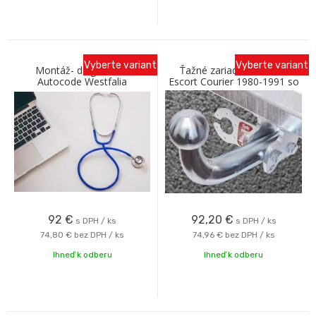
Vyberte variant
Vyberte variant
Montáž- diagnostika
Ťažné zariadenie FORD
Autocode Westfalia
Escort Courier 1980-1991 so
skrutkovým odnímaním A
Galia
92
€
92,20
€
s DPH / ks
s DPH / ks
74,80 €
bez DPH / ks
74,96 €
bez DPH / ks
Ihneď k odberu
Ihneď k odberu