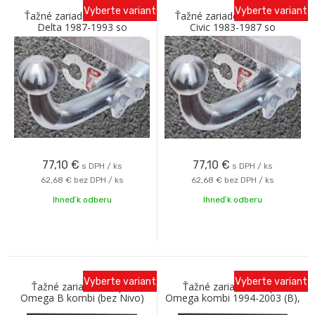
Vyberte variant
Vyberte variant
Ťažné zariadenie LANCIA
Ťažné zariadenie HONDA
Delta 1987-1993 so
Civic 1983-1987 so
skrutkovým odnímaním A
skrutkovým odnímaním A
Galia
Galia
77,10
€
77,10
€
s DPH / ks
s DPH / ks
62,68 €
bez DPH / ks
62,68 €
bez DPH / ks
Ihneď k odberu
Ihneď k odberu
Vyberte variant
Vyberte variant
Ťažné zariadenie Opel
Ťažné zariadenie Opel
Omega B kombi (bez Nivo)
Omega kombi 1994-2003 (B),
pevný svár, Westfalia