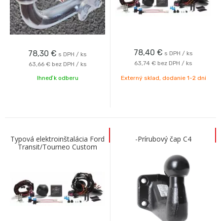
78,40
€
78,30
€
s DPH / ks
s DPH / ks
63,74 €
bez DPH / ks
63,66 €
bez DPH / ks
Ihneď k odberu
Externý sklad, dodanie 1-2 dni
Typová elektroinštalácia Ford
-Prírubový čap C4
Transit/Tourneo Custom
2023- , 13pin, Erich Jaeger s
OE modu