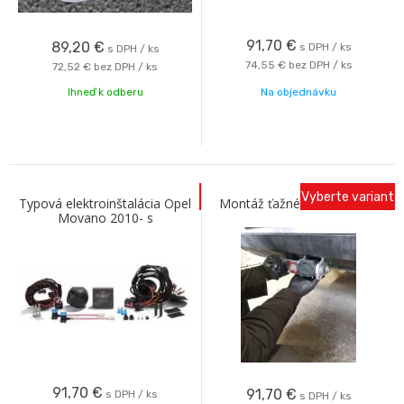
91,70
€
89,20
€
s DPH / ks
s DPH / ks
74,55 €
bez DPH / ks
72,52 €
bez DPH / ks
Ihneď k odberu
Na objednávku
Vyberte variant
Typová elektroinštalácia Opel
Montáž ťažného zariadenia
Movano 2010- s
predprípravou
91,70
€
91,70
€
s DPH / ks
s DPH / ks