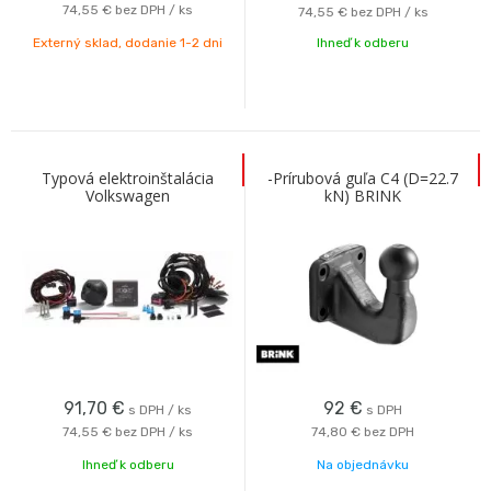
74,55 €
bez DPH / ks
74,55 €
bez DPH / ks
Externý sklad, dodanie 1-2 dni
Ihneď k odberu
Typová elektroinštalácia
-Prírubová guľa C4 (D=22.7
Volkswagen
kN) BRINK
Transportér/Multivan 2015-
13pin, Erich Jaeger
91,70
€
92
€
s DPH / ks
s DPH
74,55 €
bez DPH / ks
74,80 €
bez DPH
Ihneď k odberu
Na objednávku