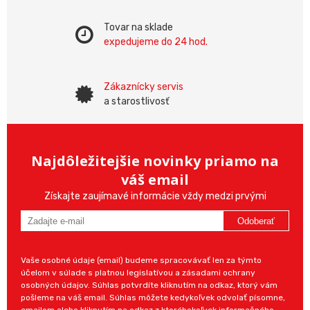
Tovar na sklade
expedujeme do 24 hod.
Zákaznícky servis
a starostlivosť
Najdôležitejšie novinky priamo na
váš email
Získajte zaujímavé informácie vždy medzi prvými
Odoberať
Vaše osobné údaje (email) budeme spracovávať len za týmto
účelom v súlade s platnou legislatívou a zásadami ochrany
osobných údajov. Súhlas potvrdíte kliknutím na odkaz, ktorý vám
pošleme na váš email. Súhlas môžete kedykoľvek odvolať písomne,