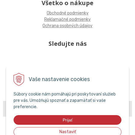
Všetko o nákupe
Obchodné podmienky
Reklamačné podmienky
Ochrana osobných údajov
Sledujte nás
Vaše nastavenie cookies
Súbory cookie nám pomáhajú pri poskytovaní služieb
pre vás. Umožňujú spoznať a zapamätať si vaše
© 2026 POPCAR EU •
preferencie.
NextShop
&
e-shop Pohoda Connector
by
NextCom
s.r.o.
Prijať
Nastaviť