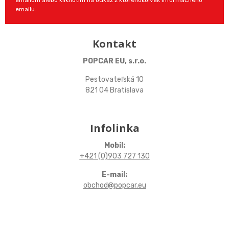
emailom alebo kliknutím na odkaz z ktoréhokoľvek informačného
emailu.
Kontakt
POPCAR EU, s.r.o.
Pestovateľská 10
821 04 Bratislava
Infolinka
Mobil:
+421 (0)903 727 130
E-mail:
obchod@popcar.eu