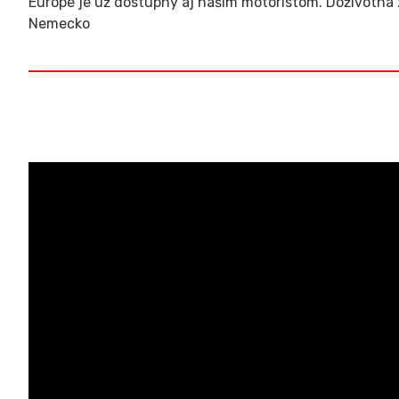
Európe je už dostupný aj našim motoristom. Doživotná 
Nemecko