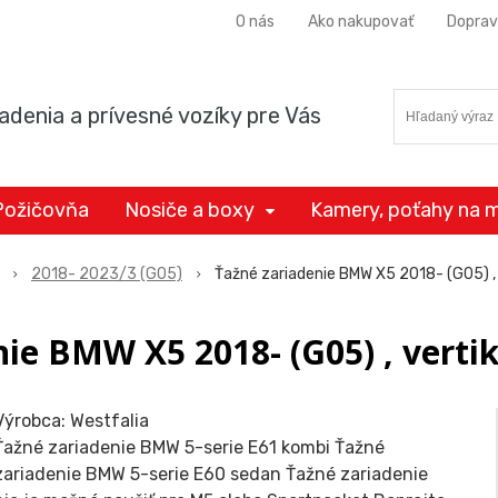
O nás
Ako nakupovať
Doprav
adenia a prívesné vozíky pre Vás
Požičovňa
Nosiče a boxy
Kamery, poťahy na m
2018- 2023/3 (G05)
Ťažné zariadenie BMW X5 2018- (G05) , v
ie BMW X5 2018- (G05) , vertik
Výrobca: Westfalia
Ťažné zariadenie BMW 5-serie E61 kombi Ťažné
zariadenie BMW 5-serie E60 sedan Ťažné zariadenie