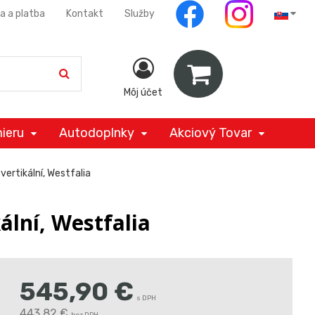
a a platba
Kontakt
Služby
Môj účet
ieru
Autodoplnky
Akciový Tovar
ertikální, Westfalia
ální, Westfalia
545,90
€
s DPH
443,82 €