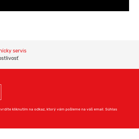
ícky servis
ostlivosť
rdíte kliknutím na odkaz, ktorý vám pošleme na váš email. Súhlas