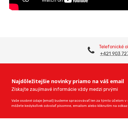
Telefonické 
+421 903 72
Najdôležitejšie novinky priamo na váš email
Získajte zaujímavé informácie vždy medzi prvými
Vaše osobné údaje (email) budeme spracovávať len za týmto účelom v s
môžete kedykoľvek odvolať písomne, emailom alebo kliknutím na odkaz