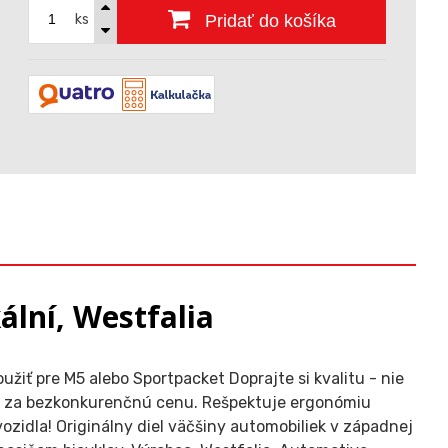
ks
Pridať do košíka
ální, Westfalia
iť pre M5 alebo Sportpacket Doprajte si kvalitu - nie
az za bezkonkurenčnú cenu. Rešpektuje ergonómiu
zidla! Originálny diel väčšiny automobiliek v západnej