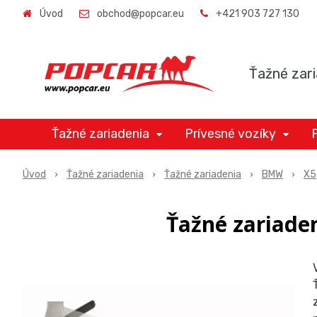
Úvod
obchod@popcar.eu
+421 903 727 130
Ťažné zari
Ťažné zariadenia
Prívesné vozíky
Úvod
Ťažné zariadenia
Ťažné zariadenia
BMW
X5
Ťažné zariaden