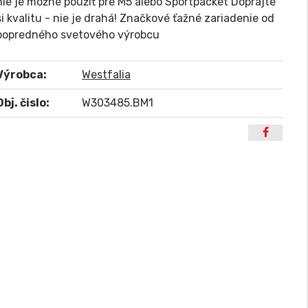
nie je možné použiť pre M5 alebo Sportpacket Doprajte
si kvalitu - nie je drahá! Značkové ťažné zariadenie od
popredného svetového výrobcu
Výrobca:
Westfalia
Obj. čislo:
W303485.BM1