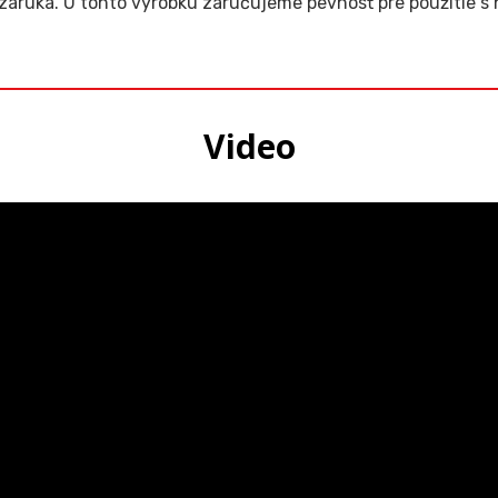
záruka. U tohto výrobku zaručujeme pevnosť pre použitie s 
Video