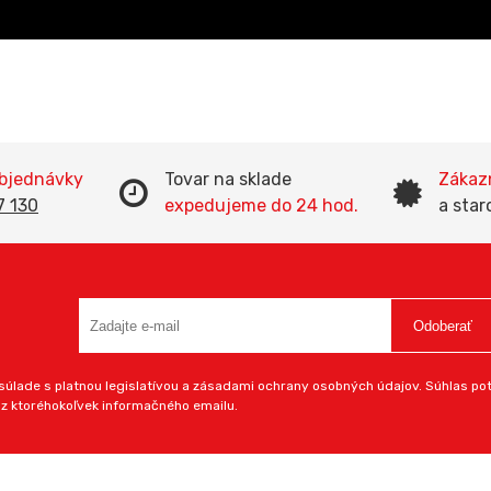
objednávky
Tovar na sklade
Zákazn
7 130
expedujeme do 24 hod.
a star
Odoberať
úlade s platnou legislatívou a zásadami ochrany osobných údajov. Súhlas potv
 z ktoréhokoľvek informačného emailu.