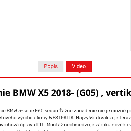
Popis
Video
ie BMW X5 2018- (G05) , vertik
e BMW 5-serie E60 sedan Ťažné zariadenie nie je možné použ
etového výrobcu firmy WESTFALIA. Najvyššia kvalita je ter
povrchová úprava KTL. Montáž neobmedzuje záruku nového vo