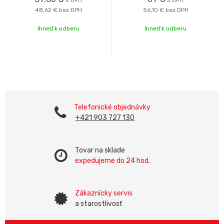
s DPH
s DPH
48,62 €
bez DPH
56,10 €
bez DPH
Ihneď k odberu
Ihneď k odberu
Telefonické objednávky
+421 903 727 130
Tovar na sklade
expedujeme do 24 hod.
Zákaznícky servis
a starostlivosť