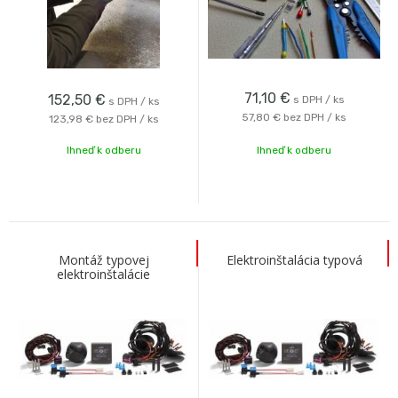
71,10
€
152,50
€
s DPH / ks
s DPH / ks
57,80 €
bez DPH / ks
123,98 €
bez DPH / ks
Ihneď k odberu
Ihneď k odberu
Montáž typovej
Elektroinštalácia typová
elektroinštalácie