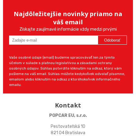
Najdôležitejšie novinky priamo na
váš email
Získajte zaujímavé informácie vždy medzi prvými
Odoberať
Vaše osobné údaje (email) budeme spracovávať len za týmto
účelom v súlade s platnou legislatívou a zásadami ochrany
osobných údajov. Súhlas potvrdíte kliknutím na odkaz, ktorý vám
pošleme na váš email. Súhlas môžete kedykoľvek odvolať písomne,
emailom alebo kliknutím na odkaz z ktoréhokoľvek informačného
emailu.
Kontakt
POPCAR EU, s.r.o.
Pestovateľská 10
821 04 Bratislava