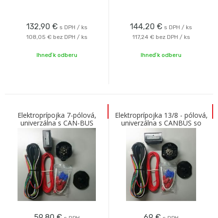
132,90
€
144,20
€
s DPH / ks
s DPH / ks
108,05 €
bez DPH / ks
117,24 €
bez DPH / ks
Ihneď k odberu
Ihneď k odberu
Elektroprípojka 7-pólová,
Elektroprípojka 13/8 - pólová,
univerzálna s CAN-BUS
univerzálna s CANBUS so
zapojením cúvacieho svetla
59,80
€
69
€