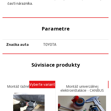
časti nárazníka.
Parametre
Značka auta
TOYOTA
Súvisiace produkty
Vyberte variant
Montáž ťažného zariadenia
Montáž univerzálnej
elektroinštalácie - CANBUS