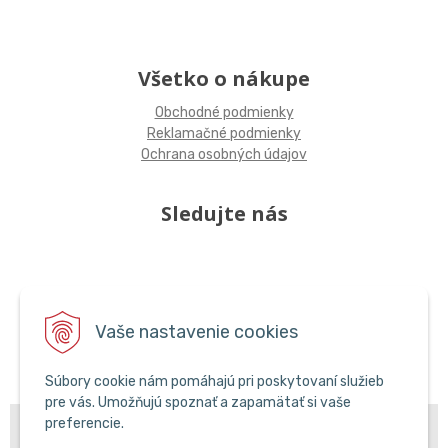
Všetko o nákupe
Obchodné podmienky
Reklamačné podmienky
Ochrana osobných údajov
Sledujte nás
Vaše nastavenie cookies
Súbory cookie nám pomáhajú pri poskytovaní služieb
pre vás. Umožňujú spoznať a zapamätať si vaše
© 2026 POPCAR EU •
preferencie.
NextShop
&
e-shop Pohoda Connector
by
NextCom
s.r.o.