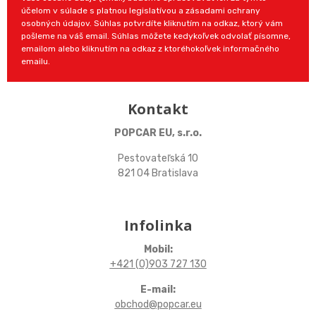
účelom v súlade s platnou legislatívou a zásadami ochrany
osobných údajov. Súhlas potvrdíte kliknutím na odkaz, ktorý vám
pošleme na váš email. Súhlas môžete kedykoľvek odvolať písomne,
emailom alebo kliknutím na odkaz z ktoréhokoľvek informačného
emailu.
Kontakt
POPCAR EU, s.r.o.
Pestovateľská 10
821 04 Bratislava
Infolinka
Mobil:
+421 (0)903 727 130
E-mail:
obchod@popcar.eu