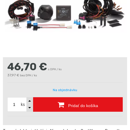
46,70
€
s DPH / ks
37,97 €
bez DPH / ks
Na objednávku
ks
Pridať do košíka