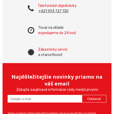
Telefonické objednávky
+421 903 727 130
Tovar na sklade
expedujeme do 24 hod.
Zákaznícky servis
a starostlivosť
Najdôležitejšie novinky priamo na
váš email
Získajte zaujímavé informácie vždy medzi prvými
Odoberať
Vaše osobné údaje (email) budeme spracovávať len za týmto