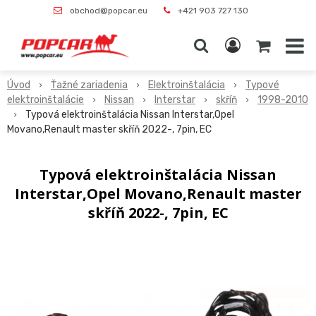
obchod@popcar.eu
+421 903 727 130
Úvod
Ťažné zariadenia
Elektroinštalácia
Typové
elektroinštalácie
Nissan
Interstar
skříň
1998-2010
Typová elektroinštalácia Nissan Interstar,Opel
Movano,Renault master skříň 2022-, 7pin, EC
Typová elektroinštalácia Nissan
Interstar,Opel Movano,Renault master
skříň 2022-, 7pin, EC