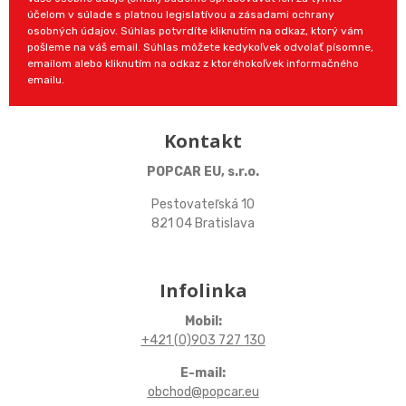
účelom v súlade s platnou legislatívou a zásadami ochrany
osobných údajov. Súhlas potvrdíte kliknutím na odkaz, ktorý vám
pošleme na váš email. Súhlas môžete kedykoľvek odvolať písomne,
emailom alebo kliknutím na odkaz z ktoréhokoľvek informačného
emailu.
Kontakt
POPCAR EU, s.r.o.
Pestovateľská 10
821 04 Bratislava
Infolinka
Mobil:
+421 (0)903 727 130
E-mail:
obchod@popcar.eu