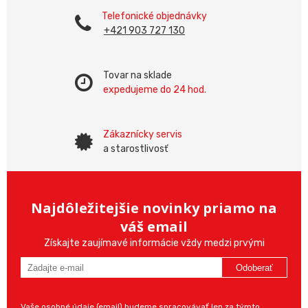
Telefonické objednávky
+421 903 727 130
Tovar na sklade
expedujeme do 24 hod.
Zákaznícky servis
a starostlivosť
Najdôležitejšie novinky priamo na
váš email
Získajte zaujímavé informácie vždy medzi prvými
Odoberať
Vaše osobné údaje (email) budeme spracovávať len za týmto