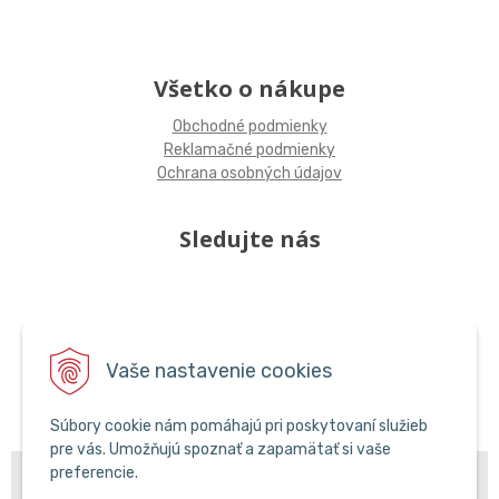
Všetko o nákupe
Obchodné podmienky
Reklamačné podmienky
Ochrana osobných údajov
Sledujte nás
Vaše nastavenie cookies
Súbory cookie nám pomáhajú pri poskytovaní služieb
pre vás. Umožňujú spoznať a zapamätať si vaše
© 2026 POPCAR EU •
preferencie.
NextShop
&
e-shop Pohoda Connector
by
NextCom
s.r.o.