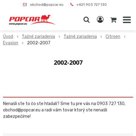
obchod@popcar.eu
+421 903 727 130
Úvod
Ťažné zariadenia
Ťažné zariadenia
Citroen
Evasion
2002-2007
2002-2007
Nenašli ste to čo ste hľadali? Sme tu pre vás na 0903 727 130,
obchod@popcar.eu a radi vám tovar ktorý ste nenašli
zabezpečíme!