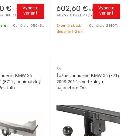
90
€
602,60
€
Vyberte
Vyberte
s DPH / ks
s DPH / ks
variant
variant
ez DPH / ks
489,92 €
bez DPH / ks
beru
Obj. čislo:
050-823B0
Externý sklad,
Obj. čislo:
2140T60
dodanie 1-2 dni
X6
riadenie BMW X6
Ťažné zariadenie BMW X6 (E71)
 (E71) , odnímatelný
2008-2014 s vertikálnym
Westfalia
bajonetom Oris