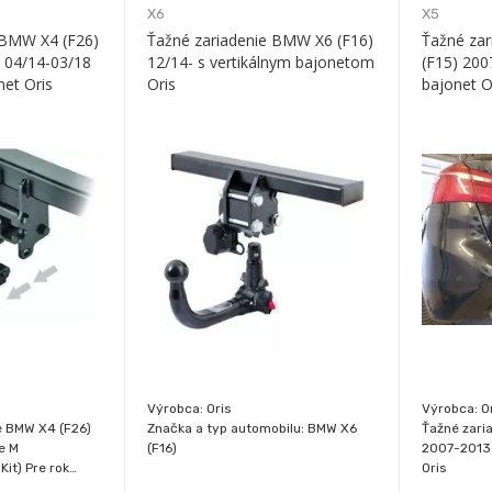
X6
X5
 BMW X4 (F26)
Ťažné zariadenie BMW X6 (F16)
Ťažné zar
, 04/14-03/18
12/14- s vertikálnym bajonetom
(F15) 200
net Oris
Oris
bajonet O
Výrobca: Oris
Výrobca: O
e BMW X4 (F26)
Značka a typ automobilu: BMW X6
Ťažné zari
ie M
(F16)
2007-2013-
it) Pre rok
Oris
Rok výroby: 12/14-