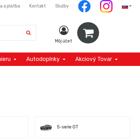
a a platba
Kontakt
Služby
Môj účet
ieru
Autodoplnky
Akciový Tovar
5-serie GT