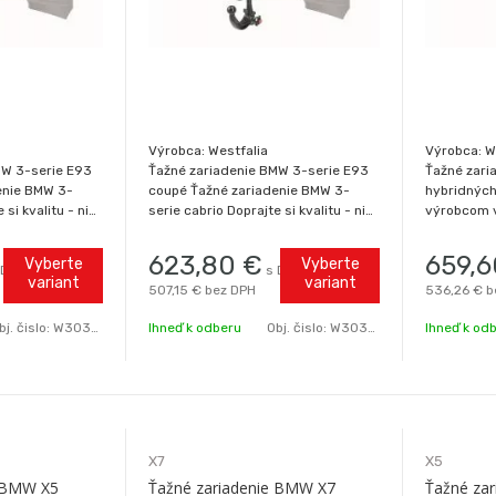
Výrobca: Westfalia
Výrobca: W
MW 3-serie E93
Ťažné zariadenie BMW 3-serie E93
Ťažné zari
enie BMW 3-
coupé Ťažné zariadenie BMW 3-
hybridných
 si kvalitu - nie
serie cabrio Doprajte si kvalitu - nie
výrobcom v
ťažné zariadenie
je drahá! Značkové ťažné zariadenie
Kryt výrez
tového výrobcu
od popredného svetového výrobcu
doobjednať
623,80
€
659,6
Vyberte
Vyberte
 DPH
s DPH
jvyššia kvalita
firmy WESTFALIA. Najvyššia kvalita
si kvalitu 
variant
variant
507,15 €
bez DPH
536,26 €
b
urenčnú ce
je teraz za bezkonkurenčnú ce
ťažné zari
svetového 
bj. čislo:
W303266.BM1
Ihneď k odberu
Obj. čislo:
W303266
Ihneď k od
X7
X5
e BMW X5
Ťažné zariadenie BMW X7
Ťažné za