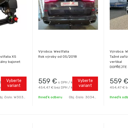
Výrobca: Westfalia
Výrobca: W
stfalia X5
Rok výroby od 05/2018
Tažné zaříz
ertikálny bajonet
vertikal
DOPŘEJTE S
Značkové O
od předníh
559
€
559
Vyberte
Vyberte
DPH / ks
s DPH / ks
firmy WESTF
variant
variant
ks
454,47 €
bez DPH / ks
454,47 €
b
nyní za be
Originální 
bj. čislo:
W303368
Ihneď k odberu
Obj. čislo:
303485W
Ihneď k od