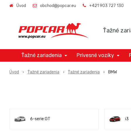
Úvod
obchod@popcar.eu
+421 903 727 130
Ťažné zari
Ťažné zariadenia
Prívesné vozíky
Úvod
Ťažné zariadenia
Ťažné zariadenia
BMW
6-serie GT
i3