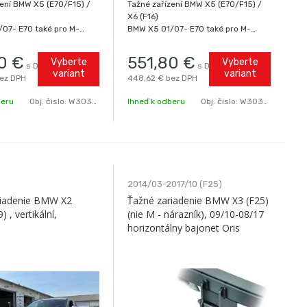
zení BMW X5 (E70/F15) /
Tažné zařízení BMW X5 (E70/F15) /
X6 (F16)
07- E70 také pro M-
BMW X5 01/07- E70 také pro M-
t BMW X5 11/13- F15 také
Sport-paket BMW X5 11/13- F15 také
t-paket BMW X6 12/14-
pro M-Sport-paket BMW X6 12/14-
0
€
551,80
€
Vyberte
Vyberte
s DPH
s DPH
TE SI KVALITU - NENÍ
F16 DOPŘEJTE SI KVALITU - NENÍ
variant
variant
ez DPH
448,62 €
bez DPH
DRAHÁ!
RIGINÁLNÍ tažné zařízení
Značkové ORIGINÁLNÍ tažné zařízení
beru
Obj. čislo:
W303368.BM2
Ihneď k odberu
Obj. čislo:
W303368.BM3
o svě
od předního svě
2014/03-2017/10 (F25)
riadenie BMW X2
Ťažné zariadenie BMW X3 (F25)
) , vertikální,
(nie M - nárazník), 09/10-08/17
horizontálny bajonet Oris