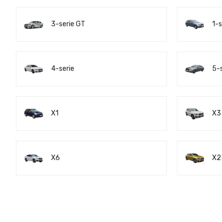
3-serie GT
1-s
4-serie
5-
X1
X3
X6
X2