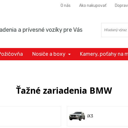
O nás
Ako nakupovať
Doprav
adenia a prívesné vozíky pre Vás
Požičovňa
Nosiče a boxy
Kamery, poťahy na m
Ťažné zariadenia BMW
iX3