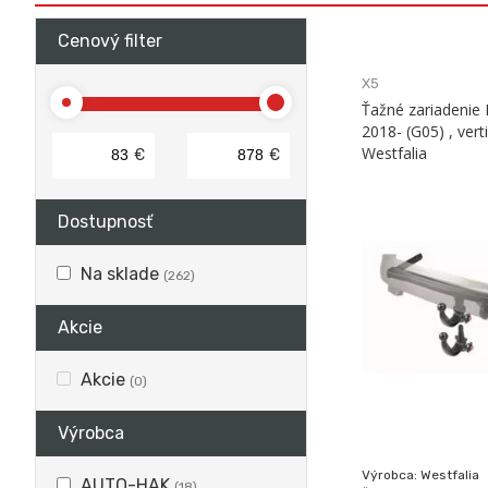
Cenový filter
X5
Ťažné zariadeni
2018- (G05) , verti
Westfalia
€
€
Dostupnosť
Na sklade
(262)
Akcie
Akcie
(0)
Výrobca
Výrobca: Westfalia
AUTO-HAK
(18)