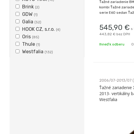
Ťažné zariadenie BM
Brink
(2)
kombi Ťažné zariad
serie E60 sedan Ťaž
GDW
(1)
nie je možné použiť 
Galia
(52)
Sportpacket Doprajte
545,90
€
HOOK CZ, s.r.o.
s
je drahá! Značkové 
(4)
443,82 €
bez DPH
od popredného sve
Oris
(85)
Thule
Ihneď k odberu
O
(1)
Westfalia
(132)
2006/07-2013/07 
Ťažné zariadenie
2013- vertikálny 
Westfalia