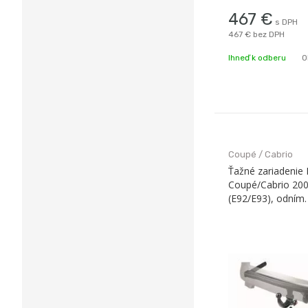
(kg): 2400 / 100, ho
467
€
s DPH
bajonet, Typ schvál
467 €
bez DPH
Číslo schválenia: E7
značka Oris
Ihneď k odberu
O
Coupé / Cabrio
Ťažné zariadenie
Coupé/Cabrio 20
(E92/E93), odním. 
Westfalia