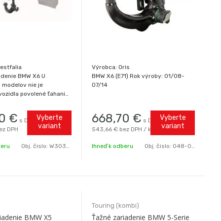
estfalia
Výrobca: Oris
adenie BMW X6 U
BMW X6 (E71) Rok výroby: 01/08-
 modelov nie je
07/14
ozidla povolené ťahanie.
u nárazníka je možné
 u BMW dealera. Doprajte
0
€
668,70
€
Vyberte
Vyberte
s DPH
s DPH / ks
- nie je drahá! Značkové
variant
variant
ez DPH
543,66 €
bez DPH / ks
adenie od popredného
výr
beru
Obj. čislo:
W303290.BM1
Ihneď k odberu
Obj. čislo:
048-043B0
Touring (kombi)
riadenie BMW X5
Ťažné zariadenie BMW 5-Serie