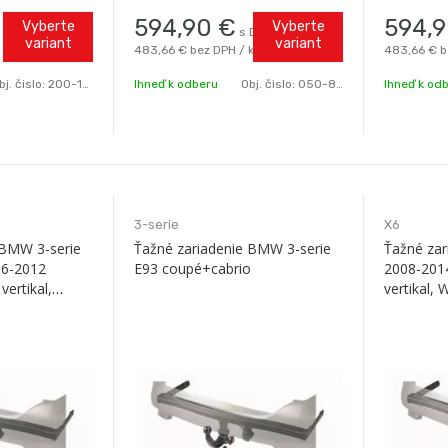
rizontálny
594,90
€
594,
Vyberte
Vyberte
s DPH / ks
enia: ECE R55,
variant
variant
483,66 €
bez DPH / ks
483,66 €
b
-011464 , D2,
bj. čislo:
200-185A
Ihneď k odberu
Obj. čislo:
050-823B0.
Ihneď k od
3-serie
X6
 BMW 3-serie
Ťažné zariadenie BMW 3-serie
Ťažné za
06-2012
E93 coupé+cabrio
2008-2014
vertikal,
vertikal, 