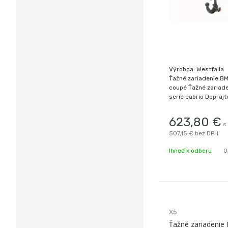
Výrobca: Westfalia
Ťažné zariadenie B
coupé Ťažné zariad
serie cabrio Doprajte
je drahá! Značkové 
od popredného sve
623,80
€
s
firmy WESTFALIA. Na
507,15 €
bez DPH
je teraz za bezkonk
Ihneď k odberu
O
X5
Ťažné zariadeni