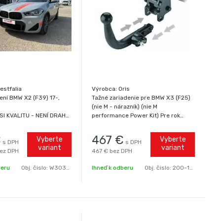
estfalia
Výrobca: Oris
ení BMW X2 (F39) 17-,
Tažné zariadenie pre BMW X3 (F25)
(nie M - nárazník) (nie M
I KVALITU - NENÍ DRAHÁ!
performance Power Kit) Pre rok
RIGINÁLNÍ tažné zařízení
výroby: 09/10-08/17, Zaťaženie (kg):
o světového výrobce
2400 / 100, horizontálny bajonet,
€
467
€
Vyberte
Vyberte
s DPH
s DPH
ALIA. Nejvyšší kvalita je
Typ schválenia: ECE R55, Číslo
variant
variant
ez DPH
467 €
bez DPH
zkonkurenční cenu.
schválenia: E7-011464 , D2, značka
tažná zaří
Oris
beru
Obj. čislo:
W303476.BM1
Ihneď k odberu
Obj. čislo:
200-185