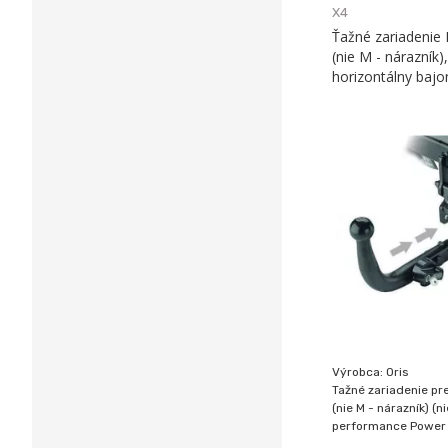
X4
Ťažné zariadenie
(nie M - nárazník)
horizontálny bajo
Výrobca: Oris
Tažné zariadenie pr
(nie M - nárazník) (n
performance Power K
výroby: 04/14-03/18, Zaťaženie