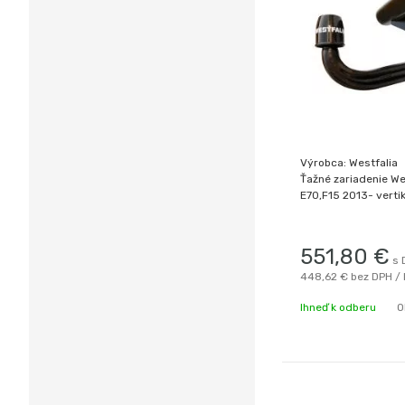
Výrobca: Westfalia
Ťažné zariadenie We
E70,F15 2013- v
551,80
€
s 
448,62 €
bez DPH / 
Ihneď k odberu
O