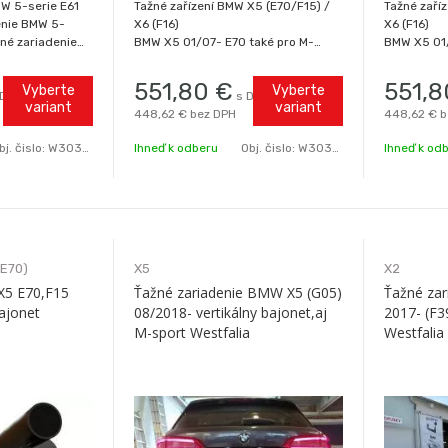
W 5-serie E61
Tažné zařízení BMW X5 (E70/F15) /
Tažné zaří
enie BMW 5-
X6 (F16)
X6 (F16)
né zariadenie
BMW X5 01/07- E70 také pro M-
BMW X5 01/
pre M5 alebo
Sport-paket BMW X5 11/13- F15 také
Sport-pake
 si kvalitu - nie
pro M-Sport-paket BMW X6 12/14-
pro M-Spor
551,80
€
551,8
Vyberte
Vyberte
 DPH
s DPH
ťažné zariadenie
F16 DOPŘEJTE SI KVALITU - NENÍ
F16 DOPŘEJ
variant
variant
448,62 €
bez DPH
448,62 €
b
tového výrobcu
DRAHÁ!
DRAHÁ!
Značkové ORIGINÁLNÍ tažné zařízení
Značkové O
bj. čislo:
W303485.BM1
Ihneď k odberu
Obj. čislo:
W303368.BM1
Ihneď k od
od předního svě
od předníh
(E70)
X5
X2
 X5 E70,F15
Ťažné zariadenie BMW X5 (G05)
Ťažné za
bajonet
08/2018- vertikálny bajonet,aj
2017- (F39
M-sport Westfalia
Westfalia