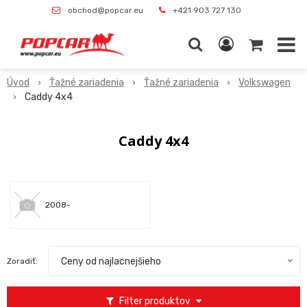
obchod@popcar.eu
+421 903 727 130
Úvod
Ťažné zariadenia
Ťažné zariadenia
Volkswagen
Caddy 4x4
Caddy 4x4
2008-
Ceny od najlacnejšieho
Zoradiť:
Filter produktov