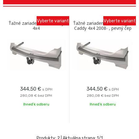
Vyberte variant
Vyberte variant
Ťažné zariadenie VW Caddy
Ťažné zariadenie Volkswagen
4x4
Caddy 4x4 2008- , pevný čep
2 šrouby, Westfalia
344,50
€
344,50
€
s DPH
s DPH
280,08 €
bez DPH
280,08 €
bez DPH
Ihneď k odberu
Ihneď k odberu
Produkty:
2
| Aktuálna strana:
1
/
1