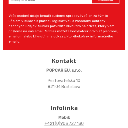
Vaše osobné údaje (email) budeme spracovávať len za týmto
účelom v súlade s platnou legislatívou a zásadami ochrany
osobných údajov. Súhlas potvrdíte kliknutím na odkaz, ktorý vám
pošleme na váš email. Súhlas môžete kedykoľvek odvolať písomne,
emailom alebo kliknutím na odkaz z ktoréhokoľvek informačného
emailu.
Kontakt
POPCAR EU, s.r.o.
Pestovateľská 10
821 04 Bratislava
Infolinka
Mobil:
+421 (0)903 727 130