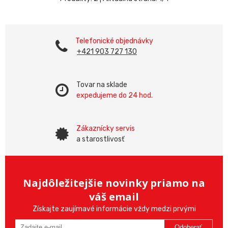
Telefonické objednávky
+421 903 727 130
Tovar na sklade
expedujeme do 24 hod.
Zákaznícky servis
a starostlivosť
Najdôležitejšie novinky priamo na
váš email
Získajte zaujímavé informácie vždy medzi prvými
Odoberať