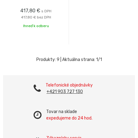
417,80
€
s DPH
417,80 €
bez DPH
Ihneď k odberu
Produkty:
9
| Aktuálna strana:
1
/
1
Telefonické objednávky
+421 903 727 130
Tovar na sklade
expedujeme do 24 hod.