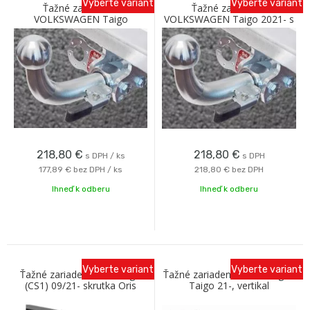
Vyberte variant
Vyberte variant
Ťažné zariadenie
Ťažné zariadenie
VOLKSWAGEN Taigo
VOLKSWAGEN Taigo 2021- s
Crossover 2021- Horizontálny
bajonetovým odnímaním
bajonet Galia
Galia
218,80
€
218,80
€
s DPH / ks
s DPH
177,89 €
bez DPH / ks
218,80 €
bez DPH
Ihneď k odberu
Ihneď k odberu
Vyberte variant
Vyberte variant
Ťažné zariadenie VW Taigo
Ťažné zariadenie Volkswagen
(CS1) 09/21- skrutka Oris
Taigo 21-, vertikal