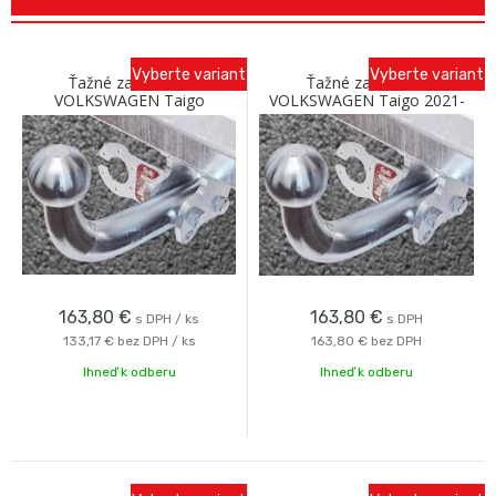
Vyberte variant
Vyberte variant
Ťažné zariadenie
Ťažné zariadenie
VOLKSWAGEN Taigo
VOLKSWAGEN Taigo 2021-
Crossover 2021- Skrutka
so skrutkovým odnímaním
Galia
Galia
163,80
€
163,80
€
s DPH / ks
s DPH
133,17 €
bez DPH / ks
163,80 €
bez DPH
Ihneď k odberu
Ihneď k odberu