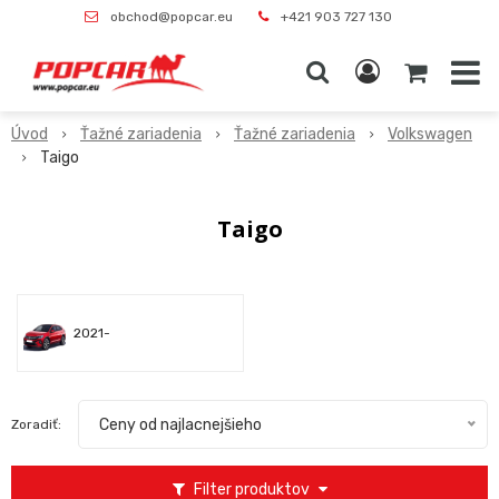
obchod@popcar.eu
+421 903 727 130
Úvod
Ťažné zariadenia
Ťažné zariadenia
Volkswagen
Taigo
Taigo
2021-
Ceny od najlacnejšieho
Zoradiť:
Filter produktov