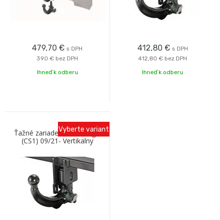
479,70
€
412,80
€
s DPH
s DPH
390 €
bez DPH
412,80 €
bez DPH
Ihneď k odberu
Ihneď k odberu
Vyberte variant
Ťažné zariadenie VW Taigo
(CS1) 09/21- Vertikalny
Bajonet AK41F4B Oris