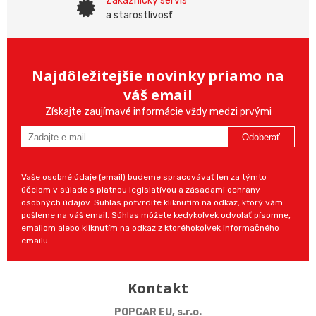
Zákaznícky servis
a starostlivosť
Najdôležitejšie novinky priamo na
váš email
Získajte zaujímavé informácie vždy medzi prvými
Odoberať
Vaše osobné údaje (email) budeme spracovávať len za týmto
účelom v súlade s platnou legislatívou a zásadami ochrany
osobných údajov. Súhlas potvrdíte kliknutím na odkaz, ktorý vám
pošleme na váš email. Súhlas môžete kedykoľvek odvolať písomne,
emailom alebo kliknutím na odkaz z ktoréhokoľvek informačného
emailu.
Kontakt
POPCAR EU, s.r.o.