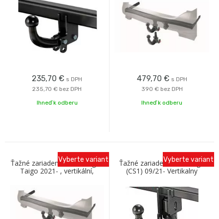
235,70
€
479,70
€
s DPH
s DPH
235,70 €
bez DPH
390 €
bez DPH
Ihneď k odberu
Ihneď k odberu
Vyberte variant
Vyberte variant
Ťažné zariadenie Volkswagen
Ťažné zariadenie VW Taigo
Taigo 2021- , vertikální,
(CS1) 09/21- Vertikalny
Westfalia
Bajonet AK41 Oris