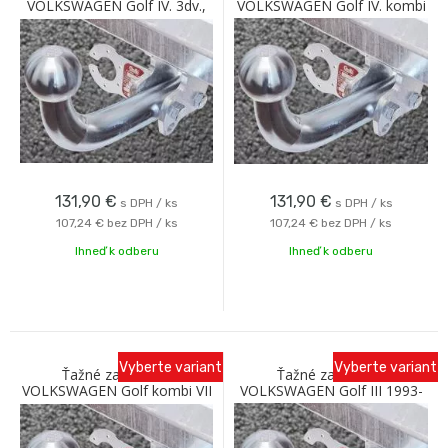
VOLKSWAGEN Golf IV. 3dv.,
VOLKSWAGEN Golf IV. kombi
5dv. so skrutkovým
2WD so skrutkovým
odnímaním Galia
odnímaním Galia
131,90
€
131,90
€
s DPH / ks
s DPH / ks
107,24 €
bez DPH / ks
107,24 €
bez DPH / ks
Ihneď k odberu
Ihneď k odberu
Vyberte variant
Vyberte variant
Ťažné zariadenie
Ťažné zariadenie
VOLKSWAGEN Golf kombi VII
VOLKSWAGEN Golf III 1993-
2013 so skrutkovým
1999 so skrutkovým
odnímaním A Galia
odnímaním A Galia