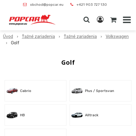
obchod@popcar.eu
+421 903 727 130
Úvod
Ťažné zariadenia
Ťažné zariadenia
Volkswagen
Golf
Golf
Cabrio
Plus / Sportsvan
HB
Alltrack