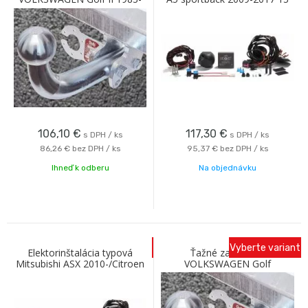
1989 so skrutkovým
pin AC
odnímaním A Galia
106,10
€
117,30
€
s DPH / ks
s DPH / ks
86,26 €
bez DPH / ks
95,37 €
bez DPH / ks
Ihneď k odberu
Na objednávku
Vyberte variant
Elektorinštalácia typová
Ťažné zariadenie
Mitsubishi ASX 2010-/Citroen
VOLKSWAGEN Golf
C4 Aircross/ Peugeot 4008
Sportsvan hatchback 2018-
13PIN
so skrutkovým odníma. A
Galia