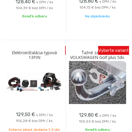
128,80
€
128,40
€
s DPH / ks
s DPH / ks
104,72 €
bez DPH / ks
104,39 €
bez DPH / ks
Ihneď k odberu
Na objednávku
Vyberte variant
Elektroinštalácia typová
Ťažné zariadenie
13PIN
VOLKSWAGEN Golf plus 5dv.
Opel,Citroen,Toyota,Peugeot
2005- so skrutkovým
13-PIN 2014-/2018-
odnímaním A Galia
129,50
€
129,80
€
s DPH / ks
s DPH / ks
105,28 €
bez DPH / ks
105,53 €
bez DPH / ks
Externý sklad, dodanie 1-2 dni
Ihneď k odberu