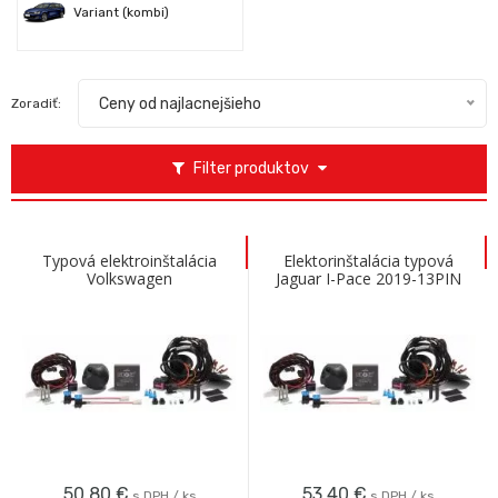
Variant (kombi)
Ceny od najlacnejšieho
Zoradiť:
Filter produktov
Typová elektroinštalácia
Elektorinštalácia typová
Volkswagen
Jaguar I-Pace 2019-13PIN
Transportér/Multivan 2015-
zásuvka
13pin
50,80
€
53,40
€
s DPH / ks
s DPH / ks