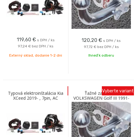
119,60
€
120,20
€
s DPH / ks
s DPH / ks
97,24 €
bez DPH / ks
97,72 €
bez DPH / ks
Externý sklad, dodanie 1-2 dni
Ihneď k odberu
Vyberte variant
Typová elektroinštalácia Kia
Ťažné zariadenie
XCeed 2019- , 7pin, AC
VOLKSWAGEN Golf III 1991-
1997 so skrutkovým
odnímaním A Galia