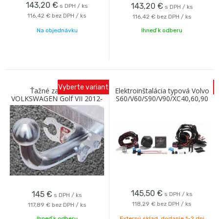
143,20
€
143,20
€
s DPH / ks
s DPH / ks
116,42 €
bez DPH / ks
116,42 €
bez DPH / ks
Na objednávku
Ihneď k odberu
Vyberte variant
Ťažné zariadenie
Elektroinštalácia typová Volvo
VOLKSWAGEN Golf VII 2012-
S60/V60/S90/V90/XC40,60,90
2017 so skrutkovým
2015- 13PIN AC
odnímaním Galia
145,50
€
145
€
s DPH / ks
s DPH / ks
118,29 €
bez DPH / ks
117,89 €
bez DPH / ks
Ihneď k odberu
Externý sklad, dodanie 1-2 dni