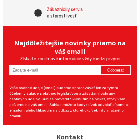
Zákaznícky servis
a starostlivosť
Najdôležitejšie novinky priamo na
váš email
Získajte zaujímavé informácie vždy medzi prvými
Odoberať
Vaše osobné údaje (email) budeme spracovávať len za týmto
účelom v súlade s platnou legislatívou a zásadami ochrany
osobných údajov. Súhlas potvrdíte kliknutím na odkaz, ktorý vám
pošleme na váš email. Súhlas môžete kedykoľvek odvolať písomne,
emailom alebo kliknutím na odkaz z ktoréhokoľvek informačného
emailu.
Kontakt