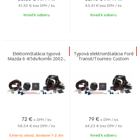
41,30 €
bez DPH / ks
43,41 €
bez DPH / ks
Ihneď k odberu
Ihneď k odberu
Elektorinštalácia typová
Typová elektroinštalácia Ford
Mazda 6 4/5dv/kombi 2002-,
Transit/Tourneo Custom
6kombi 2008-2012 (GH)
2023- , 13pin, Erich Jaeger s
13PIN
OE modu
72
€
79
€
s DPH / ks
s DPH / ks
58,54 €
bez DPH / ks
64,23 €
bez DPH / ks
Externý sklad, dodanie 1-2 dni
Ihneď k odberu