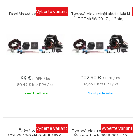
Vyberte variant
Doplňková sada MB081ZZ
Typová elektroinštalácia MAN
TGE skříň 2017-, 13pin,
ConWys AG
102,90
€
99
€
s DPH / ks
s DPH / ks
83,66 €
bez DPH / ks
80,49 €
bez DPH / ks
Ihneď k odberu
Na objednávku
Vyberte variant
Vyberte variant
Ťažné zariadenie
Typová elektroinštalácia Audi
VOLKSWAGEN Golf II 1983-
A5 sportback 2009-2017 13