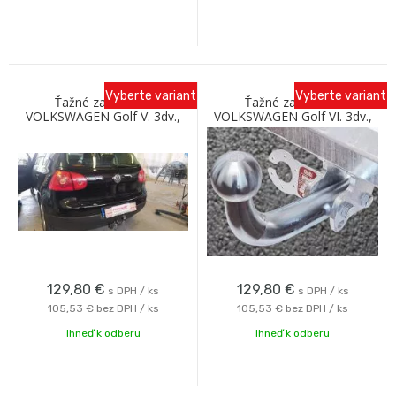
Vyberte variant
Vyberte variant
Ťažné zariadenie
Ťažné zariadenie
VOLKSWAGEN Golf V. 3dv.,
VOLKSWAGEN Golf VI. 3dv.,
5dv. 2003-2008 so
5dv. 2008- so skrutkovým
skrutkovým odnímaním A
odnímaním A Galia
Galia
129,80
€
129,80
€
s DPH / ks
s DPH / ks
105,53 €
bez DPH / ks
105,53 €
bez DPH / ks
Ihneď k odberu
Ihneď k odberu