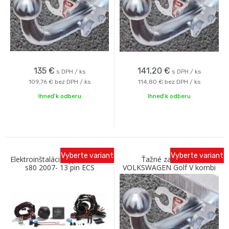
135
€
141,20
€
s DPH / ks
s DPH / ks
109,76 €
bez DPH / ks
114,80 €
bez DPH / ks
Ihneď k odberu
Ihneď k odberu
Vyberte variant
Vyberte variant
Elektroinštalácia typová Volvo
Ťažné zariadenie
s80 2007- 13 pin ECS
VOLKSWAGEN Golf V kombi
(variant) 2007-2009 so
skrutkovým odníma. A Galia