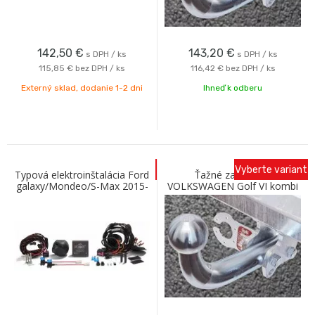
142,50
€
143,20
€
s DPH / ks
s DPH / ks
115,85 €
bez DPH / ks
116,42 €
bez DPH / ks
Externý sklad, dodanie 1-2 dni
Ihneď k odberu
Vyberte variant
Typová elektroinštalácia Ford
Ťažné zariadenie
galaxy/Mondeo/S-Max 2015-
VOLKSWAGEN Golf VI kombi
Jaeger
(variant) 2009- so skrutkovým
odnímaním A Galia