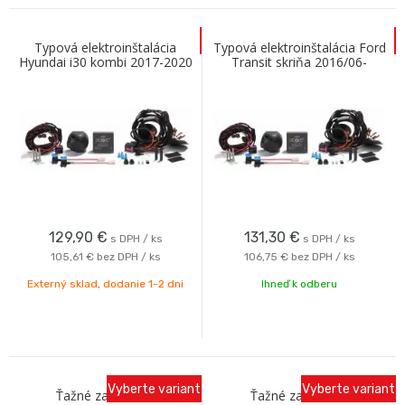
Typová elektroinštalácia
Typová elektroinštalácia Ford
Hyundai i30 kombi 2017-2020
Transit skriňa 2016/06-
(PD), 13pin, AC
2019/05, 13pin, AC
129,90
€
131,30
€
s DPH / ks
s DPH / ks
105,61 €
bez DPH / ks
106,75 €
bez DPH / ks
Externý sklad, dodanie 1-2 dni
Ihneď k odberu
Vyberte variant
Vyberte variant
Ťažné zariadenie
Ťažné zariadenie