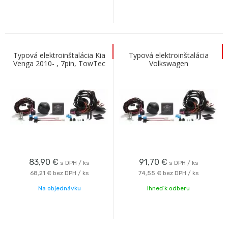
Typová elektroinštalácia Kia
Typová elektroinštalácia
Venga 2010- , 7pin, TowTec
Volkswagen
Transportér/Multivan 2015-
13pin, Erich Jaeger
83,90
€
91,70
€
s DPH / ks
s DPH / ks
68,21 €
bez DPH / ks
74,55 €
bez DPH / ks
Na objednávku
Ihneď k odberu