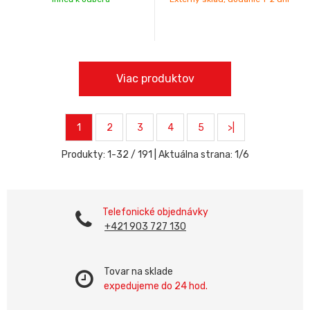
Viac produktov
1
2
3
4
5
>|
Produkty:
1
-
32
/
191
| Aktuálna strana:
1
/
6
Telefonické objednávky
+421 903 727 130
Tovar na sklade
expedujeme do 24 hod.