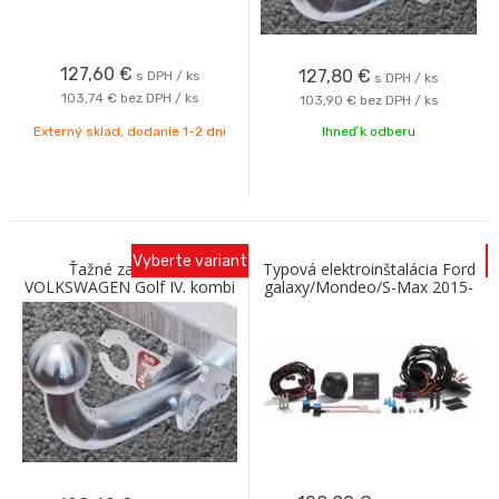
127,60
€
127,80
€
s DPH / ks
s DPH / ks
103,74 €
bez DPH / ks
103,90 €
bez DPH / ks
Externý sklad, dodanie 1-2 dni
Ihneď k odberu
Vyberte variant
Ťažné zariadenie
Typová elektroinštalácia Ford
VOLKSWAGEN Golf IV. kombi
galaxy/Mondeo/S-Max 2015-
4WD 1999-2005 so
13PIN AC
skrutkovým odnímaním A
Galia