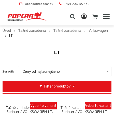
obchod@popcar.eu
+421 903 727 130
Úvod
Ťažné zariadenia
Ťažné zariadenia
Volkswagen
LT
LT
Ceny od najlacnejšieho
Zoradiť:
Filter produktov
Vyberte variant
Vyberte variant
Ťažné zariadenie MERCEDES
Ťažné zariadenie MERCEDES
Sprinter / VOLKSWAGEN LT.
Sprinter / VOLKSWAGEN LT