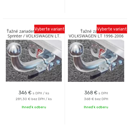
Vyberte variant
Vyberte variant
Ťažné zariadenie MERCEDES
Ťažné zariadenie
Sprinter / VOLKSWAGEN LT.
VOLKSWAGEN LT 1996-2006
(Valník) 1995-2006 Galia
s bajonetovým odnímaním
Galia
346
€
368
€
s DPH / ks
s DPH
281,30 €
bez DPH / ks
368 €
bez DPH
Ihneď k odberu
Ihneď k odberu