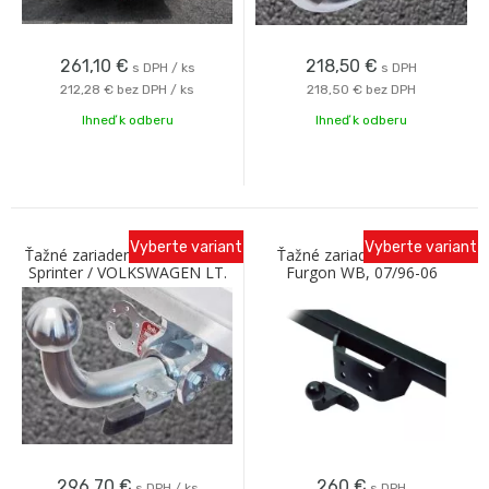
261,10
€
218,50
€
s DPH / ks
s DPH
212,28 €
bez DPH / ks
218,50 €
bez DPH
Ihneď k odberu
Ihneď k odberu
Vyberte variant
Vyberte variant
Ťažné zariadenie MERCEDES
Ťažné zariadenie VW LT
Sprinter / VOLKSWAGEN LT.
Furgon WB, 07/96-06
95-06 (rázvor 3000) Galia
nastaviteľný prírubový čap
Oris
296,70
€
260
€
s DPH / ks
s DPH