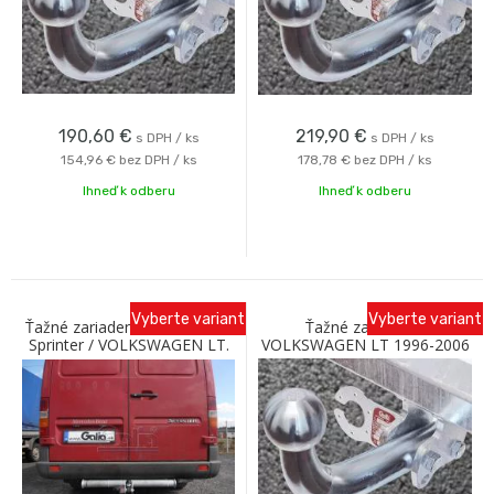
190,60
€
219,90
€
s DPH / ks
s DPH / ks
154,96 €
bez DPH / ks
178,78 €
bez DPH / ks
Ihneď k odberu
Ihneď k odberu
Vyberte variant
Vyberte variant
Ťažné zariadenie MERCEDES
Ťažné zariadenie
Sprinter / VOLKSWAGEN LT.
VOLKSWAGEN LT 1996-2006
95-06 (rázvor 3550) Galia
so skrutkovým odnímaním
Galia