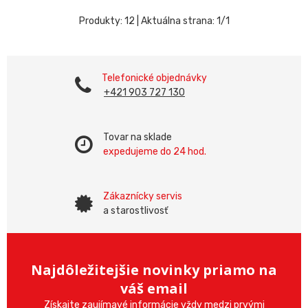
Produkty:
12
| Aktuálna strana:
1
/
1
Telefonické objednávky
+421 903 727 130
Tovar na sklade
expedujeme do 24 hod.
Zákaznícky servis
a starostlivosť
Najdôležitejšie novinky priamo na
váš email
Získajte zaujímavé informácie vždy medzi prvými