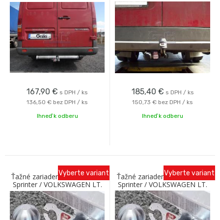
95-06 (rázvor 3550) Galia
1995-2006 (so schodíkom)
Galia
167,90
€
185,40
€
s DPH / ks
s DPH / ks
136,50 €
bez DPH / ks
150,73 €
bez DPH / ks
Ihneď k odberu
Ihneď k odberu
Vyberte variant
Vyberte variant
Ťažné zariadenie MERCEDES
Ťažné zariadenie MERCEDES
Sprinter / VOLKSWAGEN LT.
Sprinter / VOLKSWAGEN LT.
95-06 (rázvor 3000) Galia
(Valník) 1995-2006 Galia