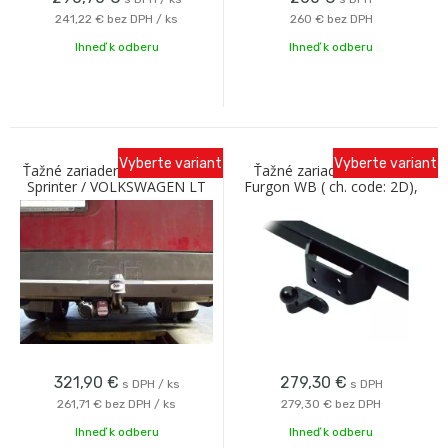
241,22 €
bez DPH / ks
260 €
bez DPH
Ihneď k odberu
Ihneď k odberu
Vyberte variant
Vyberte variant
Ťažné zariadenie MERCEDES
Ťažné zariadenie VW LT
Sprinter / VOLKSWAGEN LT
Furgon WB ( ch. code: 2D),
1995-2006 (so schodíkom)
07/96-06 nastaviteľný
Galia
prírubový čap Oris
321,90
€
279,30
€
s DPH / ks
s DPH
261,71 €
bez DPH / ks
279,30 €
bez DPH
Ihneď k odberu
Ihneď k odberu