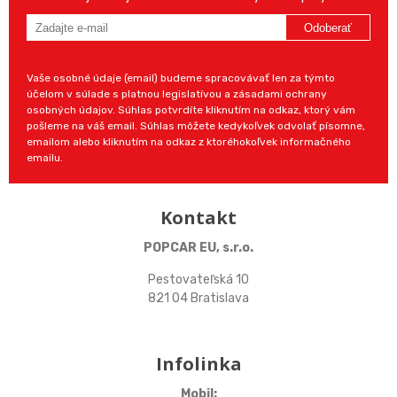
Odoberať
Vaše osobné údaje (email) budeme spracovávať len za týmto
účelom v súlade s platnou legislatívou a zásadami ochrany
osobných údajov. Súhlas potvrdíte kliknutím na odkaz, ktorý vám
pošleme na váš email. Súhlas môžete kedykoľvek odvolať písomne,
emailom alebo kliknutím na odkaz z ktoréhokoľvek informačného
emailu.
Kontakt
POPCAR EU, s.r.o.
Pestovateľská 10
821 04 Bratislava
Infolinka
Mobil: