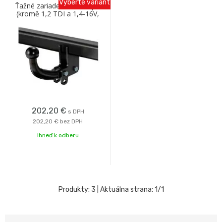
Vyberte variant
Ťažné zariadenie VW Lupo
(kromě 1,2 TDI a 1,4-16V,
podvozok č.6X), 98-05
skrutka Oris
202,20
€
s DPH
202,20 €
bez DPH
Ihneď k odberu
Produkty:
3
| Aktuálna strana:
1
/
1