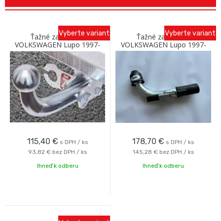
Vyberte variant
Vyberte variant
Ťažné zariadenie
Ťažné zariadenie
VOLKSWAGEN Lupo 1997-
VOLKSWAGEN Lupo 1997-
2005 so skrutkovým
2005 s bajonetovým
odnímaním A Galia
odnímaním C Galia
115,40
€
178,70
€
s DPH / ks
s DPH / ks
93,82 €
bez DPH / ks
145,28 €
bez DPH / ks
Ihneď k odberu
Ihneď k odberu