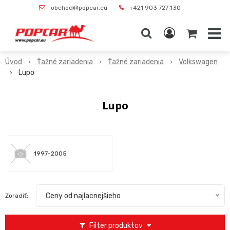
obchod@popcar.eu
+421 903 727 130
Úvod
Ťažné zariadenia
Ťažné zariadenia
Volkswagen
Lupo
Lupo
1997-2005
Ceny od najlacnejšieho
Zoradiť:
Filter produktov