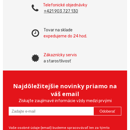
Telefonické objednávky
+421 903 727 130
Tovar na sklade
expedujeme do 24 hod.
Zákaznícky servis
a starostlivosť
Najdôležitejšie novinky priamo na
váš email
Získajte zaujímavé informácie vždy medzi prvými
Odoberať
Vaše osobné údaje (email) budeme spracovávať len za týmto