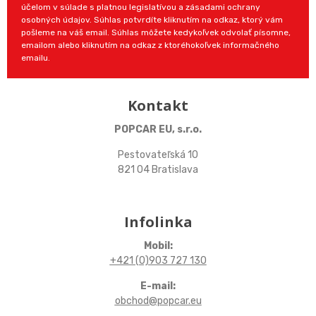
účelom v súlade s platnou legislatívou a zásadami ochrany
osobných údajov. Súhlas potvrdíte kliknutím na odkaz, ktorý vám
pošleme na váš email. Súhlas môžete kedykoľvek odvolať písomne,
emailom alebo kliknutím na odkaz z ktoréhokoľvek informačného
emailu.
Kontakt
POPCAR EU, s.r.o.
Pestovateľská 10
821 04 Bratislava
Infolinka
Mobil:
+421 (0)903 727 130
E-mail:
obchod@popcar.eu