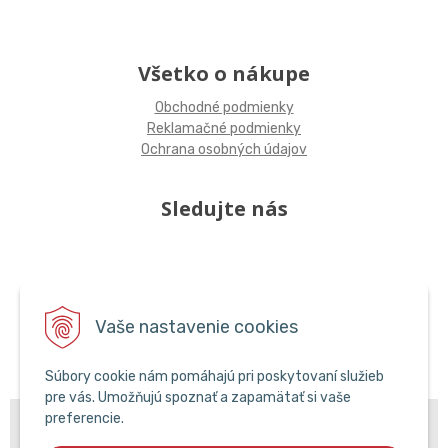
Všetko o nákupe
Obchodné podmienky
Reklamačné podmienky
Ochrana osobných údajov
Sledujte nás
Vaše nastavenie cookies
Súbory cookie nám pomáhajú pri poskytovaní služieb
pre vás. Umožňujú spoznať a zapamätať si vaše
© 2026 POPCAR EU •
preferencie.
NextShop
&
e-shop Pohoda Connector
by
NextCom
s.r.o.