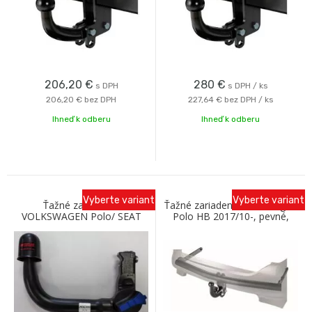
206,20
€
280
€
s DPH
s DPH / ks
206,20 €
bez DPH
227,64 €
bez DPH / ks
Ihneď k odberu
Ihneď k odberu
Vyberte variant
Vyberte variant
Ťažné zariadenie
Ťažné zariadenie Volkswagen
VOLKSWAGEN Polo/ SEAT
Polo HB 2017/10-, pevné,
Ibiza 2017- s vertikálnym
Westfalia
bajonetom