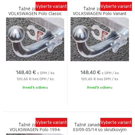
Vyberte variant
Vyberte variant
Ťažné zariadenie
Ťažné zariadenie
VOLKSWAGEN Polo Classic
VOLKSWAGEN Polo Variant
1995- so skrutkovým
1997- so skrutkovým
odnímaním A Galia
odnímaním A Galia
148,40
€
148,40
€
s DPH / ks
s DPH / ks
120,65 €
bez DPH / ks
120,65 €
bez DPH / ks
Ihneď k odberu
Ihneď k odberu
Vyberte variant
Vyberte variant
Ťažné zariadenie
Ťažné zariadenie VW Polo
VOLKSWAGEN Polo 1994-
03/09-05/14 so skrutkovým
1999 so skrutkovým
odnímaním Oris