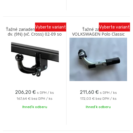
Vyberte variant
Vyberte variant
Ťažné zariadenie VW Polo 3/5
Ťažné zariadenie
dv. (9N) (vč. Cross) 02-09 so
VOLKSWAGEN Polo Classic
skrutkovým odnímaním Oris
1995- s bajonetovým
odnímaním C Galia
206,20
€
211,60
€
s DPH / ks
s DPH / ks
167,64 €
bez DPH / ks
172,03 €
bez DPH / ks
Ihneď k odberu
Ihneď k odberu