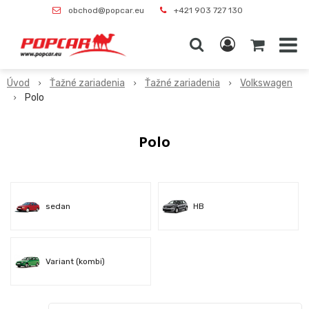
obchod@popcar.eu
+421 903 727 130
Úvod
Ťažné zariadenia
Ťažné zariadenia
Volkswagen
Polo
Polo
sedan
HB
Variant (kombi)