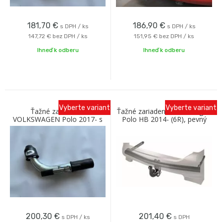
181,70
€
186,90
€
s DPH / ks
s DPH / ks
147,72 €
bez DPH / ks
151,95 €
bez DPH / ks
Ihneď k odberu
Ihneď k odberu
Vyberte variant
Vyberte variant
Ťažné zariadenie
Ťažné zariadenie Volkswagen
VOLKSWAGEN Polo 2017- s
Polo HB 2014- (6R), pevný
bajonetovým odnímaním C
čep 2 šrouby, Westfalia
Galia
200,30
€
201,40
€
s DPH / ks
s DPH