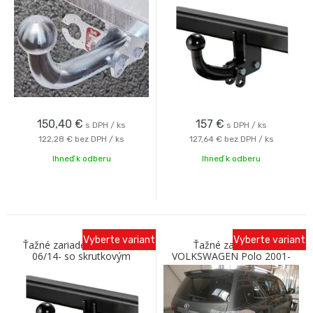
odnímaním A Galia
150,40
€
157
€
s DPH / ks
s DPH / ks
122,28 €
bez DPH / ks
127,64 €
bez DPH / ks
Ihneď k odberu
Ihneď k odberu
Vyberte variant
Vyberte variant
Ťažné zariadenie VW Polo
Ťažné zariadenie
06/14- so skrutkovým
VOLKSWAGEN Polo 2001-
odnímaním Oris
2009 s bajonetovým
odnímaním C Galia