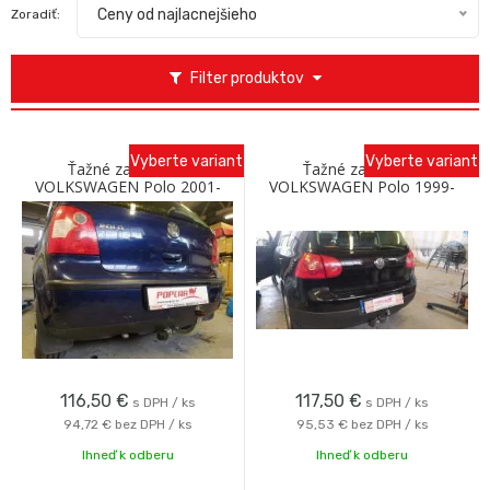
Ceny od najlacnejšieho
Zoradiť:
Filter produktov
Vyberte variant
Vyberte variant
Ťažné zariadenie
Ťažné zariadenie
VOLKSWAGEN Polo 2001-
VOLKSWAGEN Polo 1999-
2009 so skrutkovým
2001 so skrutkovým
odnímaním A Galia
odnímaním A Galia
116,50
€
117,50
€
s DPH / ks
s DPH / ks
94,72 €
bez DPH / ks
95,53 €
bez DPH / ks
Ihneď k odberu
Ihneď k odberu