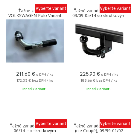
Vyberte variant
Vyberte variant
Ťažné zariadenie
Ťažné zariadenie VW Polo
VOLKSWAGEN Polo Variant
03/09-05/14 so skrutkovým
1997- s bajonetovým
odnímaním Oris
odnímaním C Galia
211,60
€
225,90
€
s DPH / ks
s DPH / ks
172,03 €
bez DPH / ks
183,66 €
bez DPH / ks
Ihneď k odberu
Ihneď k odberu
Vyberte variant
Vyberte variant
Ťažné zariadenie VW Polo
Ťažné zariadenie VW Polo
06/14- so skrutkovým
(nie Coupé), 09/99-01/02