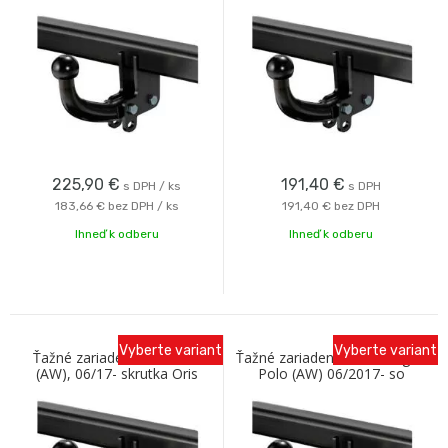
odnímaním Oris
skrutka Oris
225,90
€
191,40
€
s DPH / ks
s DPH
183,66 €
bez DPH / ks
191,40 €
bez DPH
Ihneď k odberu
Ihneď k odberu
Vyberte variant
Vyberte variant
Ťažné zariadenie VW Polo
Ťažné zariadenie Volkswagen
(AW), 06/17- skrutka Oris
Polo (AW) 06/2017- so
skrutkovým odnímaním Oris