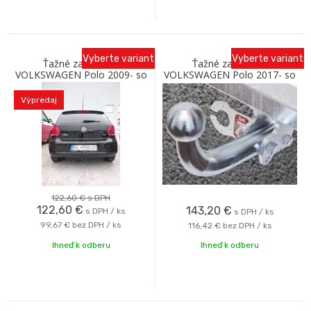
Vyberte variant
Vyberte variant
Ťažné zariadenie
Ťažné zariadenie
VOLKSWAGEN Polo 2009- so
VOLKSWAGEN Polo 2017- so
skrutkovým odnímaním A
skrutkovým odnímaním A
Galia
Galia
Výpredaj
122,60 €
s DPH
122,60
€
143,20
€
s DPH / ks
s DPH / ks
99,67 €
bez DPH / ks
116,42 €
bez DPH / ks
Ihneď k odberu
Ihneď k odberu