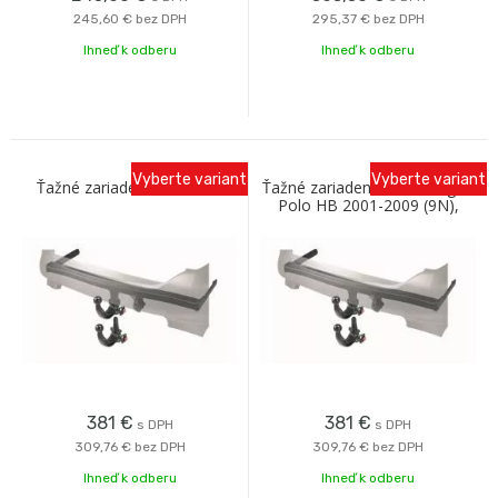
245,60 €
bez DPH
295,37 €
bez DPH
Ihneď k odberu
Ihneď k odberu
Vyberte variant
Vyberte variant
Ťažné zariadenie VW Polo
Ťažné zariadenie Volkswagen
Polo HB 2001-2009 (9N),
odnímatelný vertikal,
Westfalia
381
€
381
€
s DPH
s DPH
309,76 €
bez DPH
309,76 €
bez DPH
Ihneď k odberu
Ihneď k odberu