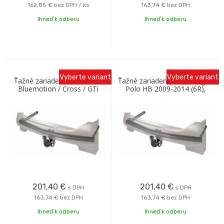
162,85 €
bez DPH / ks
163,74 €
bez DPH
Ihneď k odberu
Ihneď k odberu
Vyberte variant
Vyberte variant
Ťažné zariadenie VW Polo /
Ťažné zariadenie Volkswagen
Bluemotion / Cross / GTi
Polo HB 2009-2014 (6R),
pevný čep 2 šrouby, Westfalia
201,40
€
201,40
€
s DPH
s DPH
163,74 €
bez DPH
163,74 €
bez DPH
Ihneď k odberu
Ihneď k odberu