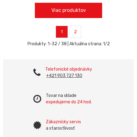
Viac produktov
1
2
Produkty:
1
-
32
/
38
| Aktuálna strana:
1
/
2
Telefonické objednávky
+421 903 727 130
Tovar na sklade
expedujeme do 24 hod.
Zákaznícky servis
a starostlivosť