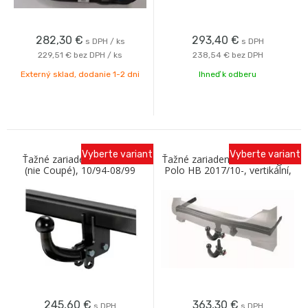
282,30
€
293,40
€
s DPH / ks
s DPH
229,51 €
bez DPH / ks
238,54 €
bez DPH
Externý sklad, dodanie 1-2 dni
Ihneď k odberu
Vyberte variant
Vyberte variant
Ťažné zariadenie VW Polo
Ťažné zariadenie Volkswagen
(nie Coupé), 10/94-08/99
Polo HB 2017/10-, vertikální,
skrutka Oris
Westfalia
245,60
€
363,30
€
s DPH
s DPH