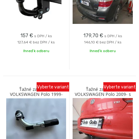
157
€
179,70
€
s DPH / ks
s DPH / ks
127,64 €
bez DPH / ks
146,10 €
bez DPH / ks
Ihneď k odberu
Ihneď k odberu
Vyberte variant
Vyberte variant
Ťažné zariadenie
Ťažné zariadenie
VOLKSWAGEN Polo 1999-
VOLKSWAGEN Polo 2009- s
2001 s bajonetovým
bajonetovým odnímaním C
odnímaním C Galia
Galia