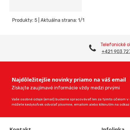
Produkty:
5
| Aktuálna strana:
1
/
1
Telefonické 
+421 903 72
Najdôležitejšie novinky priamo na váš email
Získajte zaujímavé informácie vždy medzi prvými
Vaše osobné údaje (email) budeme spracovávať len za týmto účelom v s
môžete kedykoľvek odvolať písomne, emailom alebo kliknutím na odkaz
Kontakt
Infolinka