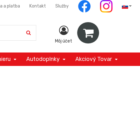
a a platba
Kontakt
Služby
Môj účet
ieru
Autodoplnky
Akciový Tovar