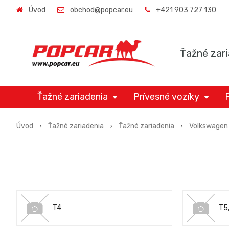
Úvod
obchod@popcar.eu
+421 903 727 130
Ťažné zari
Ťažné zariadenia
Prívesné vozíky
Úvod
Ťažné zariadenia
Ťažné zariadenia
Volkswagen
T4
T5