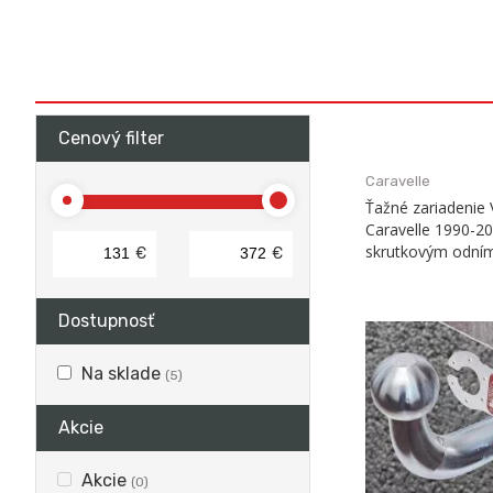
Cenový filter
Caravelle
Ťažné zariadeni
Caravelle 1990-2
skrutkovým odním
€
€
Dostupnosť
Na sklade
(5)
Akcie
Akcie
(0)