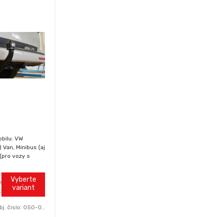
bilu: VW
 Van, Minibus (aj
 (pro vozy s
(ne Gas (LPG /
Vyberte
ks
variant
ks
bj. čislo:
050-043B0