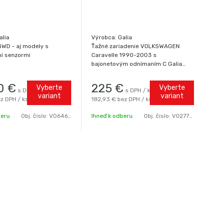
alia
Výrobca: Galia
 4WD - aj modely s
Ťažné zariadenie VOLKSWAGEN
i senzormi
Caravelle 1990-2003 s
bajonetovým odnímaním C Galia
T4, aj model 4WD (Synchro)
0
€
225
€
Vyberte
Vyberte
s DPH / ks
s DPH / ks
variant
variant
z DPH / ks
182,93 €
bez DPH / ks
beru
Obj. čislo:
V0646VWCA-C
Ihneď k odberu
Obj. čislo:
V0277VWCA-C