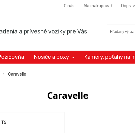
O nás
Ako nakupovať
Doprav
adenia a prívesné vozíky pre Vás
Požičovňa
Nosiče a boxy
Kamery, poťahy na m
Caravelle
Caravelle
, T6