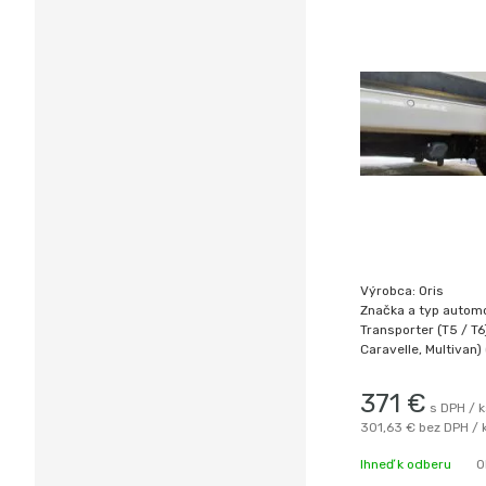
Výrobca: Oris
Značka a typ automo
Transporter (T5 / T6)
Caravelle, Multivan)
couvacími senzory) 
zemní plyn))
371
€
Rok výroby: 04/03-
s DPH / 
301,63 €
bez DPH / 
Ihneď k odberu
O