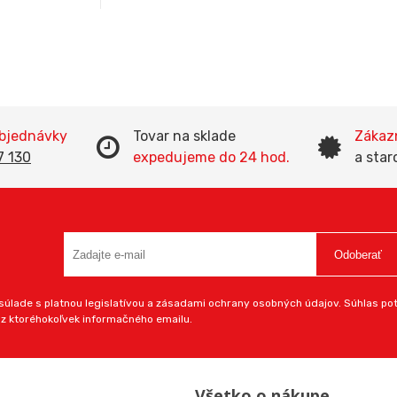
objednávky
Tovar na sklade
Zákazn
7 130
expedujeme do 24 hod.
a star
Odoberať
úlade s platnou legislatívou a zásadami ochrany osobných údajov. Súhlas potv
 z ktoréhokoľvek informačného emailu.
Všetko o nákupe