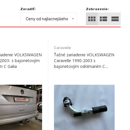
Zoradiť:
Zobrazenie:
Ceny od najlacnejšieho
Caravelle
riadenie VOLKSWAGEN
Ťažné zariadenie VOLKSWAGEN
 2003- s bajonetovým
Caravelle 1990-2003 s
m C Galia
bajonetovým odnímaním C
Galia