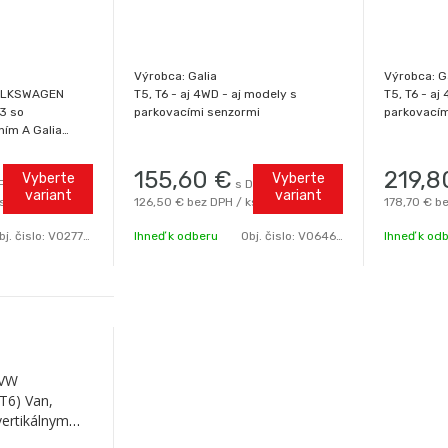
Výrobca: Galia
Výrobca: G
VOLKSWAGEN
T5, T6 - aj 4WD - aj modely s
T5, T6 - aj
3 so
parkovacími senzormi
parkovacím
ím A Galia
ynchro)
155,60
€
219,8
Vyberte
Vyberte
PH / ks
s DPH / ks
variant
variant
ks
126,50 €
bez DPH / ks
178,70 €
be
bj. čislo:
V0277VWCA-A
Ihneď k odberu
Obj. čislo:
V0646VWCA-A
Ihneď k od
 VW
 T6) Van,
vertikálnym