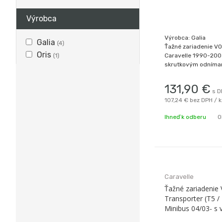
Výrobca
Výrobca: Galia
Galia
(4)
Ťažné zariadenie 
Oris
(1)
Caravelle 1990-200
skrutkovým odníman
T4, aj model 4WD (S
131,90
€
s D
107,24 €
bez DPH / 
Ihneď k odberu
O
Caravelle
Ťažné zariadenie
Transporter (T5 /
Minibus 04/03- s 
bajonetom Oris