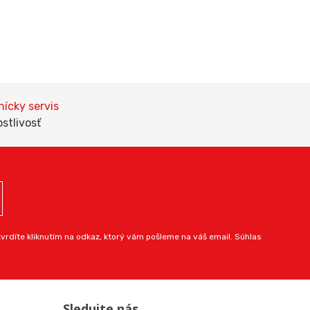
ícky servis
ostlivosť
rdíte kliknutím na odkaz, ktorý vám pošleme na váš email. Súhlas
Sledujte nás