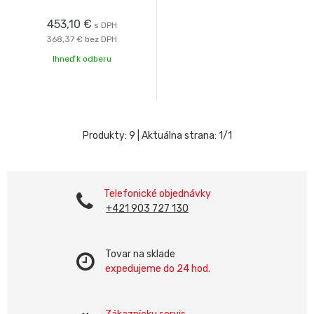
453,10
€
s DPH
368,37 €
bez DPH
Ihneď k odberu
Produkty:
9
| Aktuálna strana:
1
/
1
Telefonické objednávky
+421 903 727 130
Tovar na sklade
expedujeme do 24 hod.