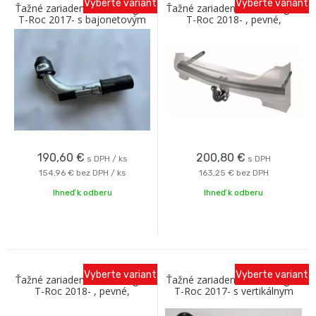
Vyberte variant
Vyberte variant
Ťažné zariadenie Volkswagen
Ťažné zariadenie Volkswagen
T-Roc 2017- s bajonetovým
T-Roc 2018- , pevné,
odnímaním C Galia
Westfalia
190,60
€
200,80
€
s DPH / ks
s DPH
154,96 €
bez DPH / ks
163,25 €
bez DPH
Ihneď k odberu
Ihneď k odberu
Vyberte variant
Vyberte variant
Ťažné zariadenie Volkswagen
Ťažné zariadenie Volkswagen
T-Roc 2018- , pevné,
T-Roc 2017- s vertikálnym
Westfalia
bajonetom