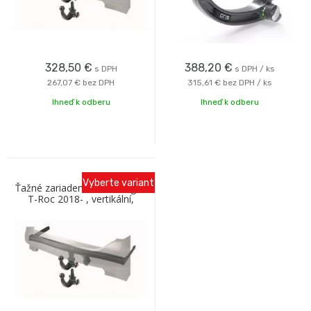
328,50
€
388,20
€
s DPH
s DPH / ks
267,07 €
bez DPH
315,61 €
bez DPH / ks
Ihneď k odberu
Ihneď k odberu
Vyberte variant
Ťažné zariadenie Volkswagen
T-Roc 2018- , vertikální,
Westfalia