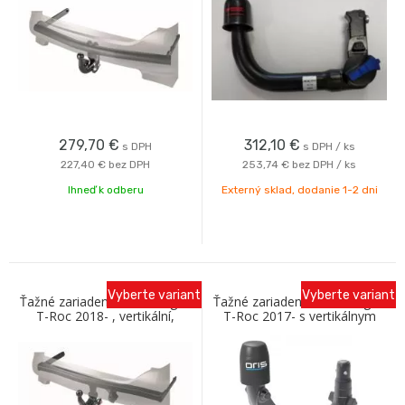
279,70
€
312,10
€
s DPH
s DPH / ks
227,40 €
bez DPH
253,74 €
bez DPH / ks
Ihneď k odberu
Externý sklad, dodanie 1-2 dni
Vyberte variant
Vyberte variant
Ťažné zariadenie Volkswagen
Ťažné zariadenie Volkswagen
T-Roc 2018- , vertikální,
T-Roc 2017- s vertikálnym
Westfalia
bajonetom Oris