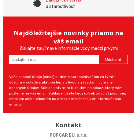
Zákaznícky servis
a starostlivosť
Najdôležitejšie novinky priamo na
váš email
Získajte zaujímavé informácie vždy medzi prvými
Odoberať
Vaše osobné údaje (email) budeme spracovávať len za týmto
účelom v súlade s platnou legislatívou a zásadami ochrany
osobných údajov. Súhlas potvrdíte kliknutím na odkaz, ktorý vám
pošleme na váš email. Súhlas môžete kedykoľvek odvolať písomne,
emailom alebo kliknutím na odkaz z ktoréhokoľvek informačného
emailu.
Kontakt
POPCAR EU, s.r.o.