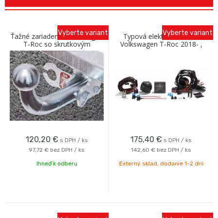
Vyberte variant
Vyberte variant
Ťažné zariadenie Volkswagen
Typová elektroinštalácia
T-Roc so skrutkovým
Volkswagen T-Roc 2018- ,
odnímaním A Galia
13pin,
120,20
€
175,40
€
s DPH / ks
s DPH / ks
97,72 €
bez DPH / ks
142,60 €
bez DPH / ks
Ihneď k odberu
Externý sklad, dodanie 1-2 dni