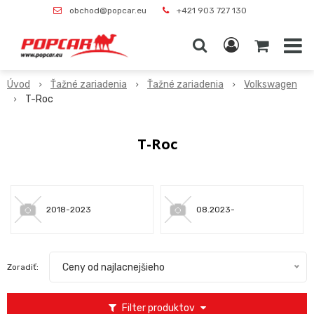
obchod@popcar.eu
+421 903 727 130
Úvod
Ťažné zariadenia
Ťažné zariadenia
Volkswagen
T-Roc
T-Roc
2018-2023
08.2023-
Ceny od najlacnejšieho
Zoradiť:
Filter produktov