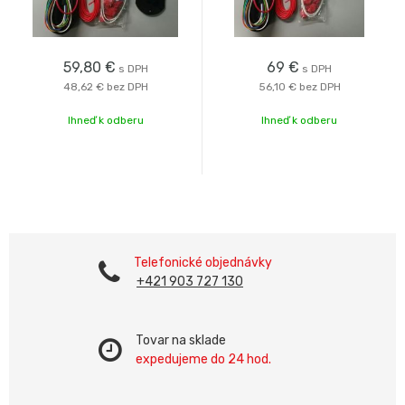
59,80
€
69
€
s DPH
s DPH
48,62 €
bez DPH
56,10 €
bez DPH
Ihneď k odberu
Ihneď k odberu
Telefonické objednávky
+421 903 727 130
Tovar na sklade
expedujeme do 24 hod.