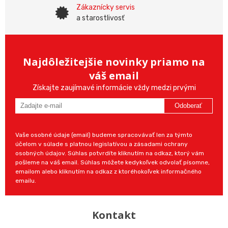
Zákaznícky servis
a starostlivosť
Najdôležitejšie novinky priamo na
váš email
Získajte zaujímavé informácie vždy medzi prvými
Odoberať
Vaše osobné údaje (email) budeme spracovávať len za týmto
účelom v súlade s platnou legislatívou a zásadami ochrany
osobných údajov. Súhlas potvrdíte kliknutím na odkaz, ktorý vám
pošleme na váš email. Súhlas môžete kedykoľvek odvolať písomne,
emailom alebo kliknutím na odkaz z ktoréhokoľvek informačného
emailu.
Kontakt