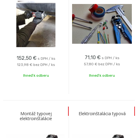
71,10
€
152,50
€
s DPH / ks
s DPH / ks
57,80 €
bez DPH / ks
123,98 €
bez DPH / ks
Ihneď k odberu
Ihneď k odberu
Montáž typovej
Elektroinštalácia typová
elektroinštalácie