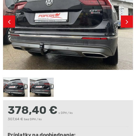
378,40
€
s DPH / ks
307,64 €
bez DPH / ks
Príplatky na doobjednanie: