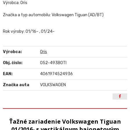
Výrobca: Oris
Značka a typ automobilu: Volkswagen Tiguan (AD/BT)
Rok výroby: 01/16- , 01/24-
Výrobca:
Oris
Obj. čislo:
052-493B0TI
EAN:
4061974524936
Značka auta
VOLKSWAGEN
Ťažné zariadenie Volkswagen Tiguan
01/2016- s vertikálnym bajonetovým