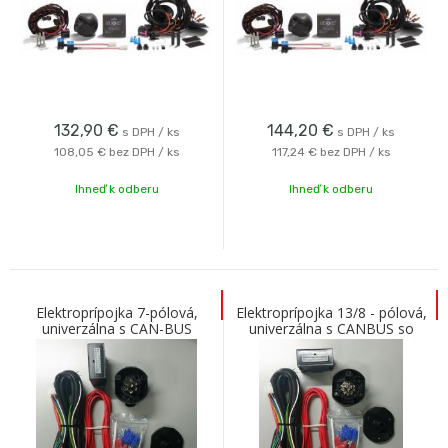
132,90
€
144,20
€
s DPH / ks
s DPH / ks
108,05 €
bez DPH / ks
117,24 €
bez DPH / ks
Ihneď k odberu
Ihneď k odberu
Elektroprípojka 7-pólová,
Elektroprípojka 13/8 - pólová,
univerzálna s CAN-BUS
univerzálna s CANBUS so
zapojením cúvacieho svetla